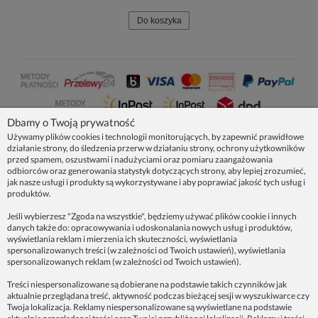
Do koszyka
Dbamy o Twoją prywatność
Używamy plików cookies i technologii monitorujących, by zapewnić prawidłowe
działanie strony, do śledzenia przerw w działaniu strony, ochrony użytkowników
NASZE PRODUKTY
przed spamem, oszustwami i nadużyciami oraz pomiaru zaangażowania
odbiorców oraz generowania statystyk dotyczących strony, aby lepiej zrozumieć,
jak nasze usługi i produkty są wykorzystywane i aby poprawiać jakość tych usług i
produktów.
INFORMACJE
Jeśli wybierzesz "Zgoda na wszystkie", będziemy używać plików cookie i innych
danych także do: opracowywania i udoskonalania nowych usług i produktów,
ZAINSPIRUJ SIĘ!
wyświetlania reklam i mierzenia ich skuteczności, wyświetlania
spersonalizowanych treści (w zależności od Twoich ustawień), wyświetlania
spersonalizowanych reklam (w zależności od Twoich ustawień).
Dane firmy:
Treści niespersonalizowane są dobierane na podstawie takich czynników jak
Spoko Motyw, Małgorzata Nowak-Staszak
aktualnie przeglądana treść, aktywność podczas bieżącej sesji w wyszukiwarce czy
ul. Skowronia 3D/4, 30-650 Kraków
Twoja lokalizacja. Reklamy niespersonalizowane są wyświetlane na podstawie