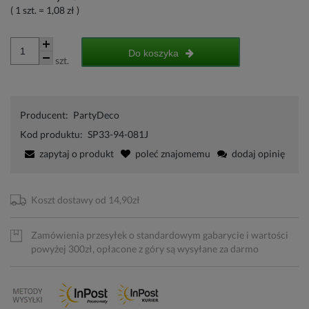
( 1
szt.
=
1,08 zł
)
Do koszyka
szt.
Producent:
PartyDeco
Kod produktu:
SP33-94-081J
zapytaj o produkt
poleć znajomemu
dodaj opinię
Koszt dostawy od 14,90zł
Zamówienia przesyłek o standardowym gabarycie i wartości
powyżej 300zł, opłacone z góry są wysyłane za darmo