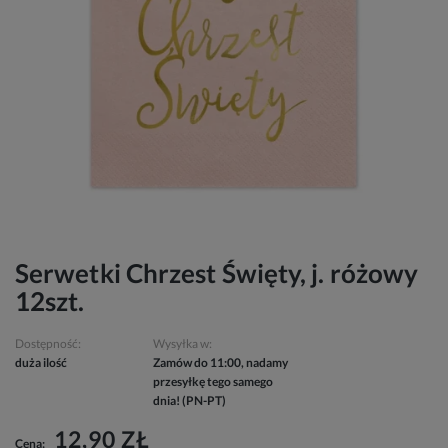
Serwetki Chrzest Święty, j. różowy
12szt.
Dostępność:
Wysyłka w:
duża ilość
Zamów do 11:00, nadamy
przesyłkę tego samego
dnia! (PN-PT)
12,90 ZŁ
Cena: