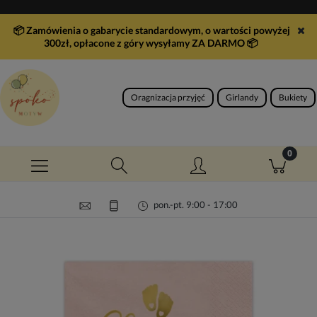
📦 Zamówienia o gabarycie standardowym, o wartości powyżej
300zł, opłacone z góry wysyłamy ZA DARMO
📦
Oragnizacja przyjęć
Girlandy
Bukiety
pon.-pt. 9:00 - 17:00