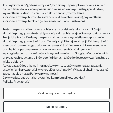
Jeśli wybierzesz "Zgoda na wszystkie", będziemy używać plików cookie i innych
danych także do: opracowywania i udoskonalania nowych usług i produktów,
Dane firmy:
wyświetlania reklam i mierzenia ich skuteczności, wyświetlania
Spoko Motyw, Małgorzata Nowak-Staszak
spersonalizowanych treści (w zależności od Twoich ustawień), wyświetlania
ul. Skowronia 3D/4, 30-650 Kraków
spersonalizowanych reklam (w zależności od Twoich ustawień).
NIP 7343314687
Treści niespersonalizowane są dobierane na podstawie takich czynników jak
aktualnie przeglądana treść, aktywność podczas bieżącej sesji w wyszukiwarce czy
telefon: 512821491
Twoja lokalizacja. Reklamy niespersonalizowane są wyświetlane na podstawie
e-mail:
kontakt@spoko-motyw.pl
aktualnie przeglądanej treści oraz Twojej przybliżonej lokalizacji. Reklamy i treści
konto do wpłat przelewem:
spersonalizowane mogą dodatkowo zawierać trafniejsze wyniki, rekomendacje
92 1140 2004 0000 3202 7758 0405
oraz lepiej dopasowane reklamy oparte na wcześniejszej aktywności
w przeglądarce, np. wcześniejszych wyszukiwaniach w Google. W odpowiednich
przypadkach używamy plików cookie i danych także do dostosowywania usług do
Punkt odbioru zamówień:
wieku odbiorcy.
Pracownia Spoko Motyw
Aby zobaczyć dodatkowe informacje, w tym szczegóły na temat zarządzania
ul. Wadowicka 8i (za szlabanem, wejście z tyłu
ustawieniami prywatności, wybierz „Dostosuj zgody". W każdej chwili możesz też
budynku), 30-415 Kraków
zapoznać się z naszą
Polityką prywatności
.
Czy wyrażasz zgodę na korzystanie z kompletu plików cookies?
Polityka Prywatności
Dołącz do nas w mediach społecznościowych!
Zaakceptuj tylko niezbędne
Copyrights © 2023 - SPOKO-MOTYW.PL
Dostosuj zgody