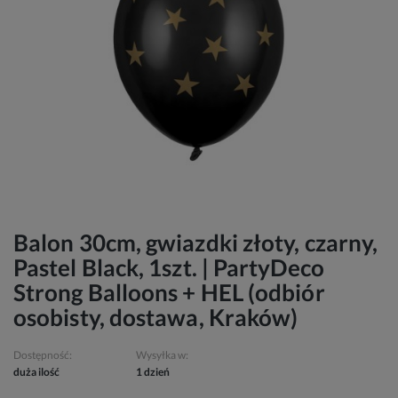
Balon 30cm, gwiazdki złoty, czarny,
Pastel Black, 1szt. | PartyDeco
Strong Balloons + HEL (odbiór
osobisty, dostawa, Kraków)
Dostępność:
Wysyłka w:
duża ilość
1 dzień