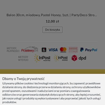
Balon 30cm, miodowy, Pastel Honey, 1szt. | PartyDeco Strong Balloons + HEL (odbiór osobisty, dostawa, Kraków)
12,00 zł
Do koszyka
NASZE PRODUKTY
Dbamy o Twoją prywatność
Używamy plików cookies i technologii monitorujących, by zapewnić prawidłowe
działanie strony, do śledzenia przerw w działaniu strony, ochrony użytkowników
INFORMACJE
przed spamem, oszustwami i nadużyciami oraz pomiaru zaangażowania
odbiorców oraz generowania statystyk dotyczących strony, aby lepiej zrozumieć,
jak nasze usługi i produkty są wykorzystywane i aby poprawiać jakość tych usług i
ZAINSPIRUJ SIĘ!
produktów.