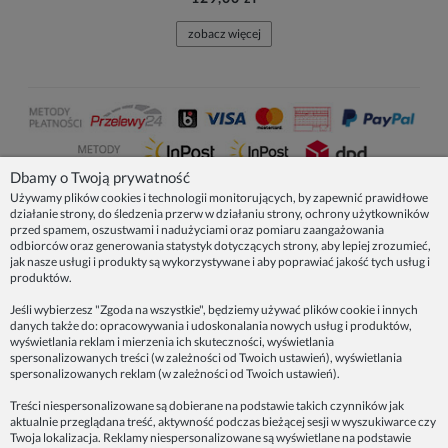
zobacz więcej
Dbamy o Twoją prywatność
Używamy plików cookies i technologii monitorujących, by zapewnić prawidłowe
działanie strony, do śledzenia przerw w działaniu strony, ochrony użytkowników
NASZE PRODUKTY
przed spamem, oszustwami i nadużyciami oraz pomiaru zaangażowania
odbiorców oraz generowania statystyk dotyczących strony, aby lepiej zrozumieć,
jak nasze usługi i produkty są wykorzystywane i aby poprawiać jakość tych usług i
produktów.
INFORMACJE
Jeśli wybierzesz "Zgoda na wszystkie", będziemy używać plików cookie i innych
danych także do: opracowywania i udoskonalania nowych usług i produktów,
ZAINSPIRUJ SIĘ!
wyświetlania reklam i mierzenia ich skuteczności, wyświetlania
spersonalizowanych treści (w zależności od Twoich ustawień), wyświetlania
spersonalizowanych reklam (w zależności od Twoich ustawień).
Dane firmy:
Treści niespersonalizowane są dobierane na podstawie takich czynników jak
Spoko Motyw, Małgorzata Nowak-Staszak
aktualnie przeglądana treść, aktywność podczas bieżącej sesji w wyszukiwarce czy
ul. Skowronia 3D/4, 30-650 Kraków
Twoja lokalizacja. Reklamy niespersonalizowane są wyświetlane na podstawie