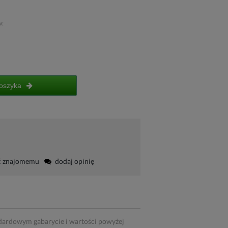
w:
oszyka
ć znajomemu
dodaj opinię
dardowym gabarycie i wartości powyżej