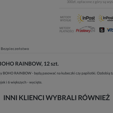
300zł, opłacone z góry są wy
Bezpieczeństwo
, BOHO RAINBOW, 12 szt.
y BOHO RAINBOW - będą pasować na kubeczki czy papilotki. Ozdobią tak
ek i 6 większych - wycięte.
INNI KLIENCI WYBRALI RÓWNIEŻ