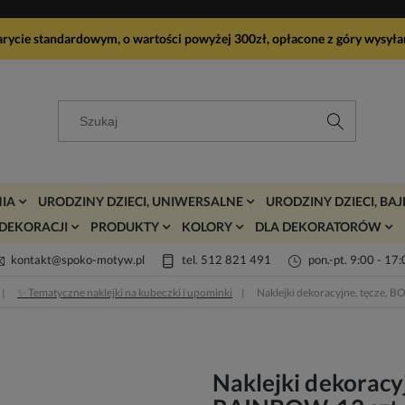
arycie standardowym, o wartości powyżej 300zł, opłacone z góry wy
IA
URODZINY DZIECI, UNIWERSALNE
URODZINY DZIECI, BA
DEKORACJI
PRODUKTY
KOLORY
DLA DEKORATORÓW
kontakt@spoko-motyw.pl
tel. 512 821 491
pon.-pt. 9:00 - 17
✨ Tematyczne naklejki na kubeczki i upominki
Naklejki dekoracyjne, tęcze,
Naklejki dekoracy