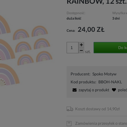
RAINBOW, 12 szt.
Dostępność:
Wysyłka 
duża ilość
3 dni
24,00 ZŁ
Cena:
Do k
szt.
Producent:
Spoko Motyw
Kod produktu:
BBOH-NAKL
zapytaj o produkt
pole
Koszt dostawy od 14,90zł
Zamówienia przesyłek o stan