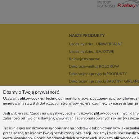
NASZE PRODUKTY
Urodziny dzieci, UNIWERSALNE
Urodziny dzieci, BAJKOWE
Kolekcje sezonowe
Dekoracje według KOLORÓW
Dekoracje na przyjęcia PRODUKTY
Dekoracje na przyjęcia BALONY I GIRLA
Dla dekoratorów
Dbamy o Twoją prywatność
Upominki i prezenty
Używamy plików cookies i technologii monitorujących, by zapewnić prawidłowe dzi
generowania statystyk dotyczących strony, aby lepiej zrozumieć, jak nasze usługi i 
Dekoracje balonowe KRAKÓW
Zleć organizację przyjęcia
Jeśli wybierzesz "Zgoda na wszystkie", będziemy używać plików cookie i innych dan
zależności od Twoich ustawień), wyświetlania spersonalizowanych reklam (w zależn
ZAINSPIRUJ SIĘ!
Treści niespersonalizowane są dobierane na podstawie takich czynników jak aktualni
przeglądanej treści oraz Twojej przybliżonej lokalizacji. Reklamy i treści sperson
O nas
wyszukiwaniach w Google. W odpowiednich przypadkach używamy plików cookie i d