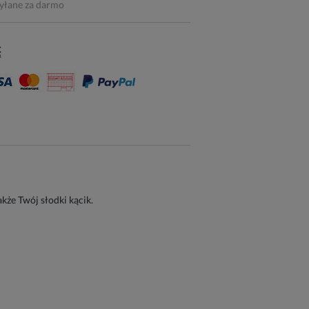
syłane za darmo
że Twój słodki kącik.