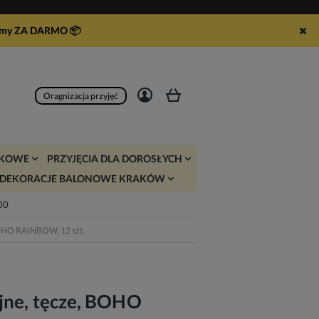
syłamy ZA DARMO
📦
Zarejestruj się
Zaloguj się
Oragnizacja przyjęć
JKOWE
PRZYJĘCIA DLA DOROSŁYCH
DEKORACJE BALONOWE KRAKÓW
:00
 BOHO RAINBOW, 12 szt.
jne, tęcze, BOHO