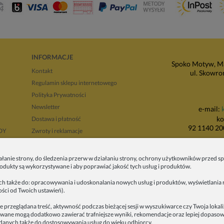
INFORMACJE
Spoko Motyw, Ma
Kontakt
ul. Skowro
Regulamin sklepu internetowego
Polityka Prywatności
Newsletter
e-mail:
ko
Dostawa i płatność
92 1140 20
NDY
Zwroty i reklamacje
Regulamin opinii
P
Regulaminy promocji
ałanie strony, do śledzenia przerw w działaniu strony, ochrony użytkowników przed
produkty są wykorzystywane i aby poprawiać jakość tych usług i produktów.
ul. Wadowicka 8i
tyłu 
ych także do: opracowywania i udoskonalania nowych usług i produktów, wyświetlania r
ości od Twoich ustawień).
e przeglądana treść, aktywność podczas bieżącej sesji w wyszukiwarce czy Twoja lokal
alizowane mogą dodatkowo zawierać trafniejsze wyniki, rekomendacje oraz lepiej dopas
anych także do dostosowywania usług do wieku odbiorcy.