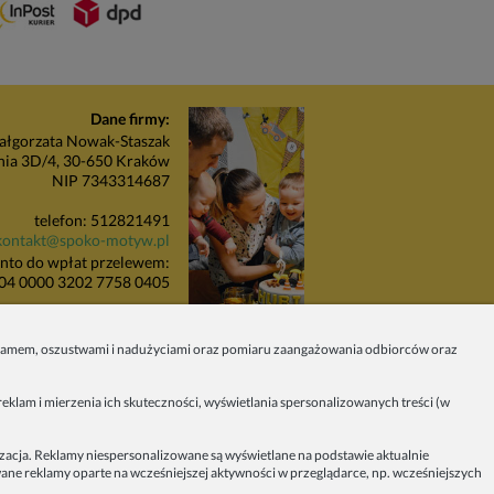
Dane firmy:
łgorzata Nowak-Staszak
nia 3D/4, 30-650 Kraków
NIP 7343314687
telefon: 512821491
kontakt@spoko-motyw.pl
nto do wpłat przelewem:
04 0000 3202 7758 0405
unkt odbioru zamówień:
Pracownia Spoko Motyw
 spamem, oszustwami i nadużyciami oraz pomiaru zaangażowania odbiorców oraz
 (za szlabanem, wejście z
budynku), 30-415 Kraków
eklam i mierzenia ich skuteczności, wyświetlania spersonalizowanych treści (w
Dołącz do nas w mediach
społecznościowych!
izacja. Reklamy niespersonalizowane są wyświetlane na podstawie aktualnie
owane reklamy oparte na wcześniejszej aktywności w przeglądarce, np. wcześniejszych