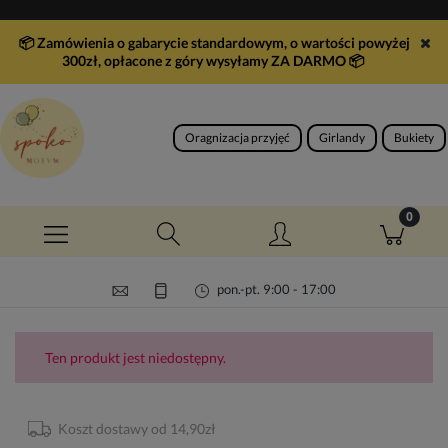
📦 Zamówienia o gabarycie standardowym, o wartości powyżej
300zł, opłacone z góry wysyłamy ZA DARMO
📦
Oragnizacja przyjęć
Girlandy
Bukiety
pon.-pt. 9:00 - 17:00
Ten produkt jest niedostępny.
Koszt dostawy od 14,90zł