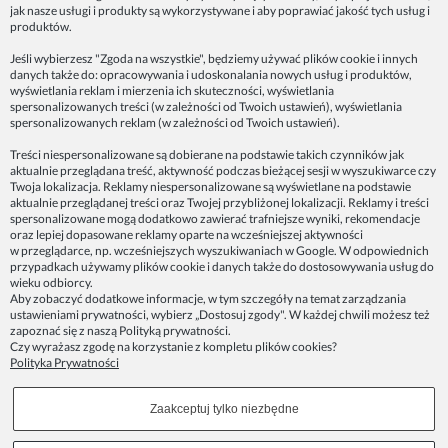
jak nasze usługi i produkty są wykorzystywane i aby poprawiać jakość tych usług i
ZAINSPIRUJ SIĘ!
produktów.
Jeśli wybierzesz "Zgoda na wszystkie", będziemy używać plików cookie i innych
danych także do: opracowywania i udoskonalania nowych usług i produktów,
Dane firmy:
wyświetlania reklam i mierzenia ich skuteczności, wyświetlania
Spoko Motyw, Małgorzata Nowak-Staszak
spersonalizowanych treści (w zależności od Twoich ustawień), wyświetlania
ul. Skowronia 3D/4, 30-650 Kraków
spersonalizowanych reklam (w zależności od Twoich ustawień).
NIP 7343314687
Treści niespersonalizowane są dobierane na podstawie takich czynników jak
aktualnie przeglądana treść, aktywność podczas bieżącej sesji w wyszukiwarce czy
telefon: 512821491
Twoja lokalizacja. Reklamy niespersonalizowane są wyświetlane na podstawie
e-mail:
kontakt@spoko-motyw.pl
aktualnie przeglądanej treści oraz Twojej przybliżonej lokalizacji. Reklamy i treści
konto do wpłat przelewem:
spersonalizowane mogą dodatkowo zawierać trafniejsze wyniki, rekomendacje
92 1140 2004 0000 3202 7758 0405
oraz lepiej dopasowane reklamy oparte na wcześniejszej aktywności
w przeglądarce, np. wcześniejszych wyszukiwaniach w Google. W odpowiednich
przypadkach używamy plików cookie i danych także do dostosowywania usług do
Punkt odbioru zamówień:
wieku odbiorcy.
Pracownia Spoko Motyw
Aby zobaczyć dodatkowe informacje, w tym szczegóły na temat zarządzania
ul. Wadowicka 8i (za szlabanem, wejście z tyłu
ustawieniami prywatności, wybierz „Dostosuj zgody". W każdej chwili możesz też
budynku), 30-415 Kraków
zapoznać się z naszą
Polityką prywatności
.
Czy wyrażasz zgodę na korzystanie z kompletu plików cookies?
Polityka Prywatności
Dołącz do nas w mediach społecznościowych!
Zaakceptuj tylko niezbędne
Copyrights © 2023 - SPOKO-MOTYW.PL