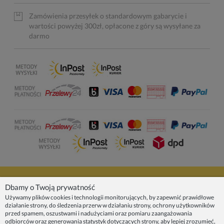
Zamówienia przesyłek o standardowym gabarycie i
wartości powyżej 300zł, opłacone z góry są wysyłane za
darmo
NASZE PRODUKTY
Dbamy o Twoją prywatność
Używamy plików cookies i technologii monitorujących, by zapewnić prawidłowe
działanie strony, do śledzenia przerw w działaniu strony, ochrony użytkowników
INFORMACJE
przed spamem, oszustwami i nadużyciami oraz pomiaru zaangażowania
odbiorców oraz generowania statystyk dotyczących strony, aby lepiej zrozumieć,