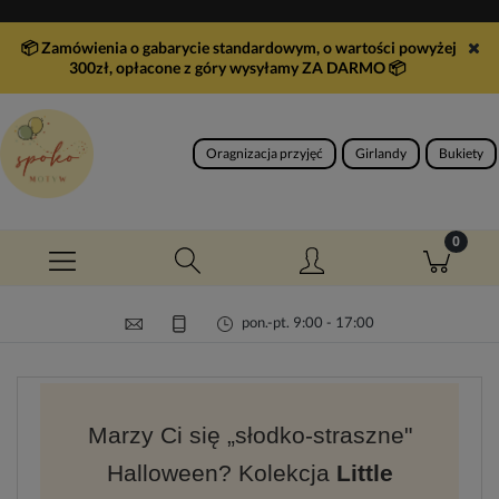
📦 Zamówienia o gabarycie standardowym, o wartości powyżej
300zł, opłacone z góry wysyłamy ZA DARMO
📦
Oragnizacja przyjęć
Girlandy
Bukiety
pon.-pt. 9:00 - 17:00
Marzy Ci się „słodko-straszne"
Halloween? Kolekcja
Little