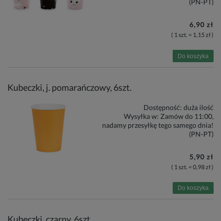
(PN-PT)
6,90 zł
( 1 szt. = 1,15 zł )
Do koszyka
Kubeczki, j. pomarańczowy, 6szt.
Dostępność:
duża ilość
Wysyłka w:
Zamów do 11:00,
nadamy przesyłkę tego samego dnia!
(PN-PT)
5,90 zł
( 1 szt. = 0,98 zł )
Do koszyka
Kubeczki, czarny, 6szt.