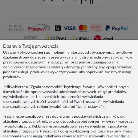
Dbamy o Twoją prywatność
Używamy plików cookies i technologii monitorujących, by zapewnić prawidłowe
działanie strony, do śledzenia przerw w działaniu strony, ochrony użytkowników
NASZE PRODUKTY
przed spamem, oszustwami i nadużyciami oraz pomiaru zaangażowania
odbiorców oraz generowania statystyk dotyczących strony, aby lepiej zrozumieć,
jak nasze usługi i produkty są wykorzystywane i aby poprawiać jakość tych usług i
produktów.
INFORMACJE
Jeśli wybierzesz "Zgoda na wszystkie", będziemy używać plików cookie i innych
danych także do: opracowywania i udoskonalania nowych usług i produktów,
ZAINSPIRUJ SIĘ!
wyświetlania reklam i mierzenia ich skuteczności, wyświetlania
spersonalizowanych treści (w zależności od Twoich ustawień), wyświetlania
spersonalizowanych reklam (w zależności od Twoich ustawień).
Dane firmy:
Treści niespersonalizowane są dobierane na podstawie takich czynników jak
Spoko Motyw, Małgorzata Nowak-Staszak
aktualnie przeglądana treść, aktywność podczas bieżącej sesji w wyszukiwarce czy
ul. Skowronia 3D/4, 30-650 Kraków
Twoja lokalizacja. Reklamy niespersonalizowane są wyświetlane na podstawie
aktualnie przeglądanej treści oraz Twojej przybliżonej lokalizacji. Reklamy i treści
NIP 7343314687
spersonalizowane mogą dodatkowo zawierać trafniejsze wyniki, rekomendacje