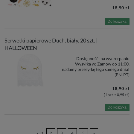
18,90 zł
Do koszyka
Serwetki papierowe Duch, biały, 20 szt. |
HALLOWEEN
Dostępność:
na wyczerpaniu
Wysyłka w:
Zamów do 11:00,
nadamy przesyłkę tego samego dnia!
(PN-PT)
18,90 zł
( 1 szt. = 0,95 zł )
Do koszyka
«
1
2
3
4
5
»