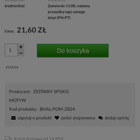
średnia ilość
Zamów do 11:00, nadamy
przesyłkę tego samego
dnia! (PN-PT)
21,60 ZŁ
Cena:
Do koszyka
zestaw
Producent:
ZESTAWY SPOKO
MOTYW
Kod produktu:
BHAL-POM-ZB24
zapytaj o produkt
poleć znajomemu
dodaj opinię
Koszt dostawy od 14,90zł