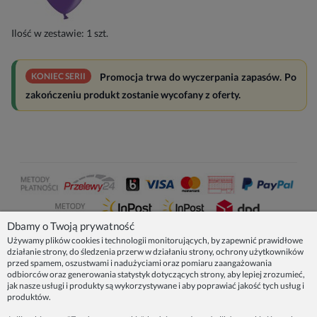
Ilość w zestawie:
1
szt.
KONIEC SERII
Promocja trwa do wyczerpania zapasów. Po
zakończeniu produkt zostanie wycofany z oferty.
Dbamy o Twoją prywatność
Używamy plików cookies i technologii monitorujących, by zapewnić prawidłowe
działanie strony, do śledzenia przerw w działaniu strony, ochrony użytkowników
NASZE PRODUKTY
przed spamem, oszustwami i nadużyciami oraz pomiaru zaangażowania
odbiorców oraz generowania statystyk dotyczących strony, aby lepiej zrozumieć,
jak nasze usługi i produkty są wykorzystywane i aby poprawiać jakość tych usług i
produktów.
INFORMACJE