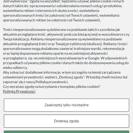
Jeśli wybierzesz "Zgoda na wszystkie", będziemy używać plików cookie i innych
danych także do: opracowywania i udoskonalania nowych usług i produktów,
ZAINSPIRUJ SIĘ!
wyświetlania reklam i mierzenia ich skuteczności, wyświetlania
spersonalizowanych treści (w zależności od Twoich ustawień), wyświetlania
spersonalizowanych reklam (w zależności od Twoich ustawień).
Dane firmy:
Treści niespersonalizowane są dobierane na podstawie takich czynników jak
Spoko Motyw, Małgorzata Nowak-Staszak
aktualnie przeglądana treść, aktywność podczas bieżącej sesji w wyszukiwarce czy
ul. Skowronia 3D/4, 30-650 Kraków
Twoja lokalizacja. Reklamy niespersonalizowane są wyświetlane na podstawie
aktualnie przeglądanej treści oraz Twojej przybliżonej lokalizacji. Reklamy i treści
NIP 7343314687
spersonalizowane mogą dodatkowo zawierać trafniejsze wyniki, rekomendacje
oraz lepiej dopasowane reklamy oparte na wcześniejszej aktywności
telefon: 512821491
w przeglądarce, np. wcześniejszych wyszukiwaniach w Google. W odpowiednich
e-mail:
kontakt@spoko-motyw.pl
przypadkach używamy plików cookie i danych także do dostosowywania usług do
konto do wpłat przelewem:
wieku odbiorcy.
92 1140 2004 0000 3202 7758 0405
Aby zobaczyć dodatkowe informacje, w tym szczegóły na temat zarządzania
ustawieniami prywatności, wybierz „Dostosuj zgody". W każdej chwili możesz też
zapoznać się z naszą
Polityką prywatności
.
Punkt odbioru zamówień:
Czy wyrażasz zgodę na korzystanie z kompletu plików cookies?
Pracownia Spoko Motyw
Polityka Prywatności
ul. Wadowicka 8i (za szlabanem, wejście z tyłu
budynku), 30-415 Kraków
Zaakceptuj tylko niezbędne
Dołącz do nas w mediach społecznościowych!
Dostosuj zgody
Copyrights © 2023 - SPOKO-MOTYW.PL