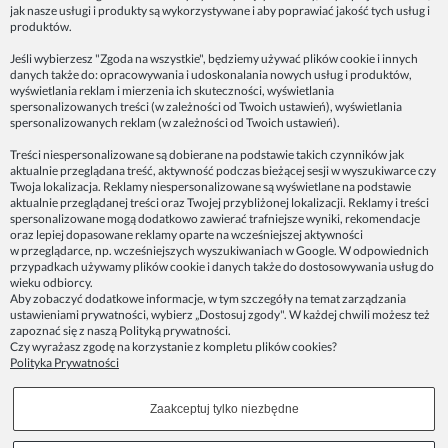
jak nasze usługi i produkty są wykorzystywane i aby poprawiać jakość tych usług i
ZAINSPIRUJ SIĘ!
produktów.
Jeśli wybierzesz "Zgoda na wszystkie", będziemy używać plików cookie i innych
danych także do: opracowywania i udoskonalania nowych usług i produktów,
Dane firmy:
wyświetlania reklam i mierzenia ich skuteczności, wyświetlania
Spoko Motyw, Małgorzata Nowak-Staszak
spersonalizowanych treści (w zależności od Twoich ustawień), wyświetlania
ul. Skowronia 3D/4, 30-650 Kraków
spersonalizowanych reklam (w zależności od Twoich ustawień).
NIP 7343314687
Treści niespersonalizowane są dobierane na podstawie takich czynników jak
aktualnie przeglądana treść, aktywność podczas bieżącej sesji w wyszukiwarce czy
telefon: 512821491
Twoja lokalizacja. Reklamy niespersonalizowane są wyświetlane na podstawie
e-mail:
kontakt@spoko-motyw.pl
aktualnie przeglądanej treści oraz Twojej przybliżonej lokalizacji. Reklamy i treści
konto do wpłat przelewem:
spersonalizowane mogą dodatkowo zawierać trafniejsze wyniki, rekomendacje
92 1140 2004 0000 3202 7758 0405
oraz lepiej dopasowane reklamy oparte na wcześniejszej aktywności
w przeglądarce, np. wcześniejszych wyszukiwaniach w Google. W odpowiednich
przypadkach używamy plików cookie i danych także do dostosowywania usług do
Punkt odbioru zamówień:
wieku odbiorcy.
Pracownia Spoko Motyw
Aby zobaczyć dodatkowe informacje, w tym szczegóły na temat zarządzania
ul. Wadowicka 8i (za szlabanem, wejście z tyłu
ustawieniami prywatności, wybierz „Dostosuj zgody". W każdej chwili możesz też
budynku), 30-415 Kraków
zapoznać się z naszą
Polityką prywatności
.
Czy wyrażasz zgodę na korzystanie z kompletu plików cookies?
Polityka Prywatności
Dołącz do nas w mediach społecznościowych!
Zaakceptuj tylko niezbędne
Copyrights © 2023 - SPOKO-MOTYW.PL