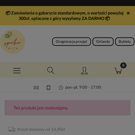
📦 Zamówienia o gabarycie standardowym, o wartości powyżej
300zł, opłacone z góry wysyłamy ZA DARMO
📦
Oragnizacja przyjęć
Girlandy
Bukiety
pon.-pt. 9:00 - 17:00
Ten produkt jest niedostępny.
Koszt dostawy od 14,90zł