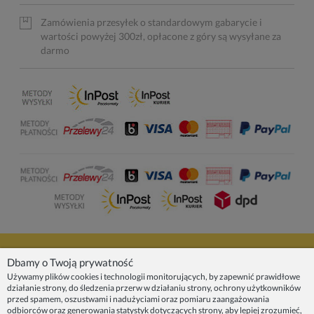
Zamówienia przesyłek o standardowym gabarycie i
wartości powyżej 300zł, opłacone z góry są wysyłane za
darmo
NASZE PRODUKTY
Dbamy o Twoją prywatność
Używamy plików cookies i technologii monitorujących, by zapewnić prawidłowe
działanie strony, do śledzenia przerw w działaniu strony, ochrony użytkowników
INFORMACJE
przed spamem, oszustwami i nadużyciami oraz pomiaru zaangażowania
odbiorców oraz generowania statystyk dotyczących strony, aby lepiej zrozumieć,