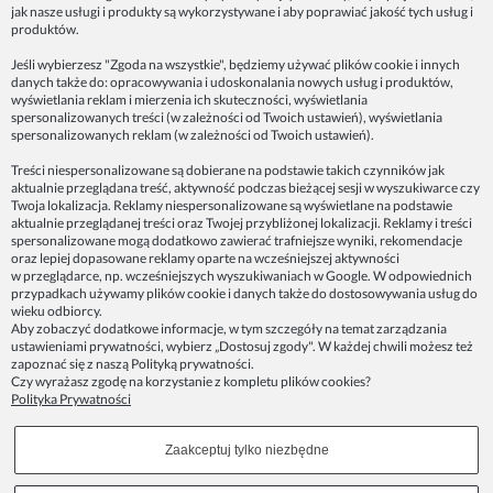
jak nasze usługi i produkty są wykorzystywane i aby poprawiać jakość tych usług i
ZAINSPIRUJ SIĘ!
produktów.
Jeśli wybierzesz "Zgoda na wszystkie", będziemy używać plików cookie i innych
danych także do: opracowywania i udoskonalania nowych usług i produktów,
Dane firmy:
wyświetlania reklam i mierzenia ich skuteczności, wyświetlania
Spoko Motyw, Małgorzata Nowak-Staszak
spersonalizowanych treści (w zależności od Twoich ustawień), wyświetlania
ul. Skowronia 3D/4, 30-650 Kraków
spersonalizowanych reklam (w zależności od Twoich ustawień).
NIP 7343314687
Treści niespersonalizowane są dobierane na podstawie takich czynników jak
aktualnie przeglądana treść, aktywność podczas bieżącej sesji w wyszukiwarce czy
telefon: 512821491
Twoja lokalizacja. Reklamy niespersonalizowane są wyświetlane na podstawie
e-mail:
kontakt@spoko-motyw.pl
aktualnie przeglądanej treści oraz Twojej przybliżonej lokalizacji. Reklamy i treści
konto do wpłat przelewem:
spersonalizowane mogą dodatkowo zawierać trafniejsze wyniki, rekomendacje
92 1140 2004 0000 3202 7758 0405
oraz lepiej dopasowane reklamy oparte na wcześniejszej aktywności
w przeglądarce, np. wcześniejszych wyszukiwaniach w Google. W odpowiednich
przypadkach używamy plików cookie i danych także do dostosowywania usług do
Punkt odbioru zamówień:
wieku odbiorcy.
Pracownia Spoko Motyw
Aby zobaczyć dodatkowe informacje, w tym szczegóły na temat zarządzania
ul. Wadowicka 8i (za szlabanem, wejście z tyłu
ustawieniami prywatności, wybierz „Dostosuj zgody". W każdej chwili możesz też
budynku), 30-415 Kraków
zapoznać się z naszą
Polityką prywatności
.
Czy wyrażasz zgodę na korzystanie z kompletu plików cookies?
Polityka Prywatności
Dołącz do nas w mediach społecznościowych!
Zaakceptuj tylko niezbędne
Copyrights © 2023 - SPOKO-MOTYW.PL