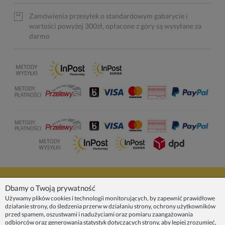
Zamówienia przesyłek o standardowym gabarycie i
wartości powyżej 300zł, opłacone z góry są wysyłane za
darmo
NASZE PRODUKTY
Dbamy o Twoją prywatność
Używamy plików cookies i technologii monitorujących, by zapewnić prawidłowe
działanie strony, do śledzenia przerw w działaniu strony, ochrony użytkowników
INFORMACJE
przed spamem, oszustwami i nadużyciami oraz pomiaru zaangażowania
odbiorców oraz generowania statystyk dotyczących strony, aby lepiej zrozumieć,