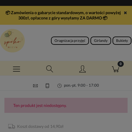
📦 Zamówienia o gabarycie standardowym, o wartości powyżej
300zł, opłacone z góry wysyłamy ZA DARMO
📦
Oragnizacja przyjęć
Girlandy
Bukiety
pon.-pt. 9:00 - 17:00
Ten produkt jest niedostępny.
Koszt dostawy od 14,90zł