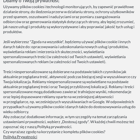
Dbamy o Twoją prywatność
Używamy plików cookies i technologii monitorujących, by zapewnić prawidłowe
działanie strony, do śledzenia przerw w działaniu strony, ochrony użytkowników
NASZE PRODUKTY
przed spamem, oszustwami i nadużyciami oraz pomiaru zaangażowania
odbiorców oraz generowania statystyk dotyczących strony, aby lepiej zrozumieć,
jak nasze usługi i produkty są wykorzystywane i aby poprawiać jakość tych usług i
produktów.
INFORMACJE
Jeśli wybierzesz "Zgoda na wszystkie", będziemy używać plików cookie i innych
danych także do: opracowywania i udoskonalania nowych usług i produktów,
ZAINSPIRUJ SIĘ!
wyświetlania reklam i mierzenia ich skuteczności, wyświetlania
spersonalizowanych treści (w zależności od Twoich ustawień), wyświetlania
spersonalizowanych reklam (w zależności od Twoich ustawień).
Dane firmy:
Treści niespersonalizowane są dobierane na podstawie takich czynników jak
Spoko Motyw, Małgorzata Nowak-Staszak
aktualnie przeglądana treść, aktywność podczas bieżącej sesji w wyszukiwarce czy
ul. Skowronia 3D/4, 30-650 Kraków
Twoja lokalizacja. Reklamy niespersonalizowane są wyświetlane na podstawie
aktualnie przeglądanej treści oraz Twojej przybliżonej lokalizacji. Reklamy i treści
NIP 7343314687
spersonalizowane mogą dodatkowo zawierać trafniejsze wyniki, rekomendacje
oraz lepiej dopasowane reklamy oparte na wcześniejszej aktywności
telefon: 512821491
w przeglądarce, np. wcześniejszych wyszukiwaniach w Google. W odpowiednich
e-mail:
kontakt@spoko-motyw.pl
przypadkach używamy plików cookie i danych także do dostosowywania usług do
konto do wpłat przelewem:
wieku odbiorcy.
92 1140 2004 0000 3202 7758 0405
Aby zobaczyć dodatkowe informacje, w tym szczegóły na temat zarządzania
ustawieniami prywatności, wybierz „Dostosuj zgody". W każdej chwili możesz też
zapoznać się z naszą
Polityką prywatności
.
Punkt odbioru zamówień:
Czy wyrażasz zgodę na korzystanie z kompletu plików cookies?
Pracownia Spoko Motyw
Polityka Prywatności