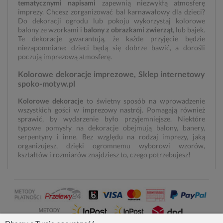
tematycznymi napisami
zapewnią niezwykłą atmosferę
imprezy. Chcesz zorganizować bal karnawałowy dla dzieci?
Do dekoracji ogrodu lub pokoju wykorzystaj kolorowe
balony ze wzorkami i
balony z obrazkami zwierząt
, lub bajek.
Te dekoracje gwarantują, że każde przyjęcie będzie
niezapomniane: dzieci będą się dobrze bawić, a dorośli
poczują imprezową atmosferę.
Kolorowe dekoracje imprezowe, Sklep internetowy
spoko-motyw.pl
Kolorowe dekoracje
to świetny sposób na wprowadzenie
wszystkich gości w imprezowy nastrój. Pomagają również
sprawić, by wydarzenie było przyjemniejsze. Niektóre
typowe pomysły na dekoracje obejmują balony, banery,
serpentyny i inne. Bez względu na rodzaj imprezy, jaką
organizujesz, dzięki ogromnemu wyborowi wzorów,
kształtów i rozmiarów znajdziesz to, czego potrzebujesz!