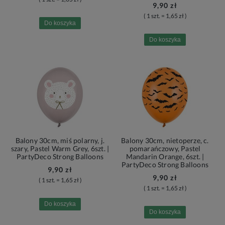
9,90 zł
( 1 szt. = 1,65 zł )
Do koszyka
Do koszyka
Balony 30cm, miś polarny, j.
Balony 30cm, nietoperze, c.
szary, Pastel Warm Grey, 6szt. |
pomarańczowy, Pastel
PartyDeco Strong Balloons
Mandarin Orange, 6szt. |
PartyDeco Strong Balloons
9,90 zł
9,90 zł
( 1 szt. = 1,65 zł )
( 1 szt. = 1,65 zł )
Do koszyka
Do koszyka