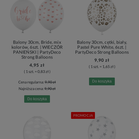
Balony 30cm, Bride, mix
Balony 30cm, cętki, biały,
kolorów, 6szt. | WIECZÓR
Pastel Pure White, 6szt. |
PANIEŃSKI | PartyDeco
PartyDeco Strong Balloons
Strong Balloons
9,90 zł
4,95 zł
( 1 szt. = 1,65 zł )
( 1 szt. = 0,83 zł )
Do koszyka
Cena regularna:
9,90 zł
Najniższa cena:
9,90 zł
Do koszyka
PROMOCJA