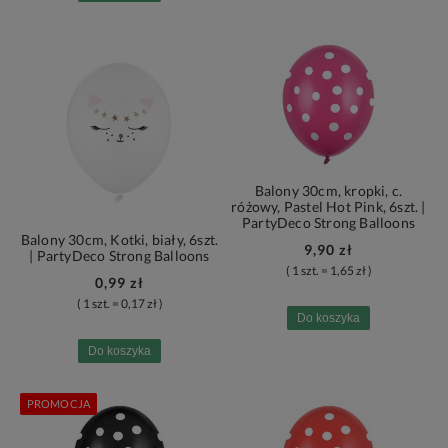
Balony 30cm, kropki, c.
różowy, Pastel Hot Pink, 6szt. |
PartyDeco Strong Balloons
Balony 30cm, Kotki, biały, 6szt.
9,90 zł
| PartyDeco Strong Balloons
( 1 szt. = 1,65 zł )
0,99 zł
( 1 szt. = 0,17 zł )
Do koszyka
Do koszyka
PROMOCJA