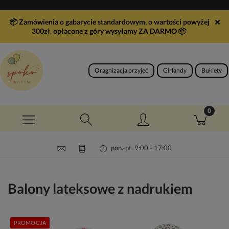
📦 Zamówienia o gabarycie standardowym, o wartości powyżej
300zł, opłacone z góry wysyłamy ZA DARMO
📦
Oragnizacja przyjęć
Girlandy
Bukiety
pon.-pt. 9:00 - 17:00
Balony lateksowe z nadrukiem
PROMOCJA