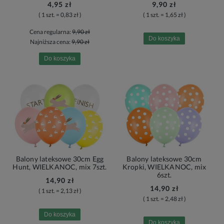
4,95 zł
9,90 zł
( 1 szt. = 0,83 zł )
( 1 szt. = 1,65 zł )
Cena regularna:
9,90 zł
Do koszyka
Najniższa cena:
9,90 zł
Do koszyka
Balony lateksowe 30cm Egg
Balony lateksowe 30cm
Hunt, WIELKANOC, mix 7szt.
Kropki, WIELKANOC, mix
6szt.
14,90 zł
14,90 zł
( 1 szt. = 2,13 zł )
( 1 szt. = 2,48 zł )
Do koszyka
Do koszyka