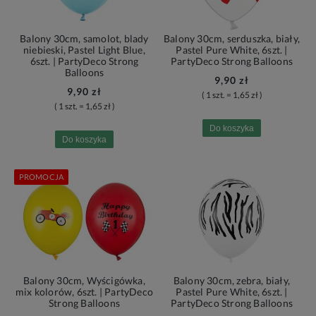
Balony 30cm, samolot, blady
Balony 30cm, serduszka, biały,
niebieski, Pastel Light Blue,
Pastel Pure White, 6szt. |
6szt. | PartyDeco Strong
PartyDeco Strong Balloons
Balloons
9,90 zł
9,90 zł
( 1 szt. = 1,65 zł )
( 1 szt. = 1,65 zł )
Do koszyka
Do koszyka
PROMOCJA
Balony 30cm, Wyścigówka,
Balony 30cm, zebra, biały,
mix kolorów, 6szt. | PartyDeco
Pastel Pure White, 6szt. |
Strong Balloons
PartyDeco Strong Balloons