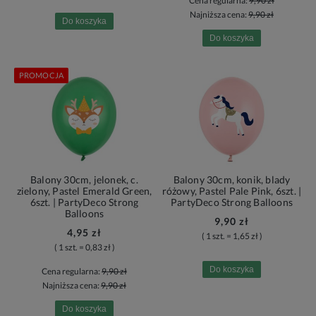
Cena regularna:
9,90 zł
Najniższa cena:
9,90 zł
Do koszyka
Do koszyka
PROMOCJA
Balony 30cm, jelonek, c.
Balony 30cm, konik, blady
zielony, Pastel Emerald Green,
różowy, Pastel Pale Pink, 6szt. |
6szt. | PartyDeco Strong
PartyDeco Strong Balloons
Balloons
9,90 zł
4,95 zł
( 1 szt. = 1,65 zł )
( 1 szt. = 0,83 zł )
Do koszyka
Cena regularna:
9,90 zł
Najniższa cena:
9,90 zł
Do koszyka