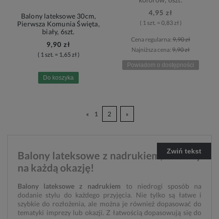
4,95 zł
Balony lateksowe 30cm,
( 1 szt. = 0,83 zł )
Pierwsza Komunia Święta,
biały, 6szt.
Cena regularna:
9,90 zł
9,90 zł
Najniższa cena:
9,90 zł
( 1 szt. = 1,65 zł )
Powiadom o dostępności
Do koszyka
«
1
2
»
Zwiń tekst
Balony lateksowe z nadrukiem, Ozdoby
na każdą okazję!
Balony lateksowe z nadrukiem
to niedrogi sposób na
dodanie stylu do każdego przyjęcia. Nie tylko są łatwe i
szybkie do rozłożenia, ale można je również dopasować do
tematyki imprezy lub okazji. Z łatwością dopasowują się do