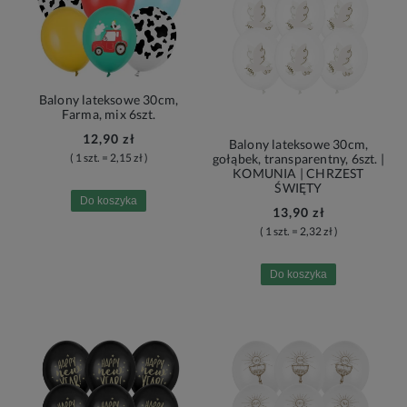
Balony lateksowe 30cm,
Farma, mix 6szt.
12,90 zł
Balony lateksowe 30cm,
( 1 szt. = 2,15 zł )
gołąbek, transparentny, 6szt. |
KOMUNIA | CHRZEST
ŚWIĘTY
Do koszyka
13,90 zł
( 1 szt. = 2,32 zł )
Do koszyka