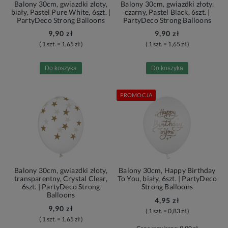
Balony 30cm, gwiazdki złoty,
Balony 30cm, gwiazdki złoty,
biały, Pastel Pure White, 6szt. |
czarny, Pastel Black, 6szt. |
PartyDeco Strong Balloons
PartyDeco Strong Balloons
9,90 zł
9,90 zł
( 1 szt. = 1,65 zł )
( 1 szt. = 1,65 zł )
Do koszyka
Do koszyka
PROMOCJA
Balony 30cm, gwiazdki złoty,
Balony 30cm, Happy Birthday
transparentny, Crystal Clear,
To You, biały, 6szt. | PartyDeco
6szt. | PartyDeco Strong
Strong Balloons
Balloons
4,95 zł
9,90 zł
( 1 szt. = 0,83 zł )
( 1 szt. = 1,65 zł )