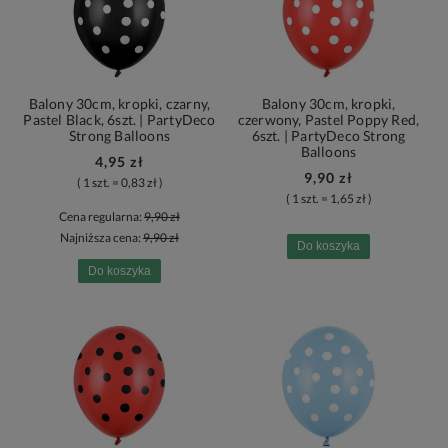
Balony 30cm, kropki, czarny,
Balony 30cm, kropki,
Pastel Black, 6szt. | PartyDeco
czerwony, Pastel Poppy Red,
Strong Balloons
6szt. | PartyDeco Strong
Balloons
4,95 zł
9,90 zł
( 1 szt. = 0,83 zł )
( 1 szt. = 1,65 zł )
Cena regularna:
9,90 zł
Najniższa cena:
9,90 zł
Do koszyka
Do koszyka