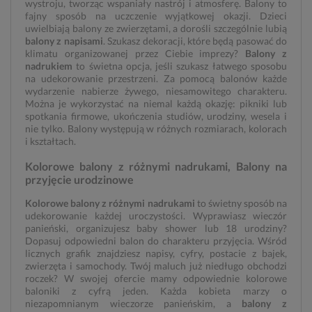
wystroju, tworząc wspaniały nastrój i atmosferę. Balony to
fajny sposób na uczczenie wyjątkowej okazji. Dzieci
uwielbiają balony ze zwierzętami, a dorośli szczególnie lubią
balony z napisami
. Szukasz dekoracji, które będą pasować do
klimatu organizowanej przez Ciebie imprezy?
Balony z
nadrukiem
to świetna opcja, jeśli szukasz łatwego sposobu
na udekorowanie przestrzeni. Za pomocą balonów każde
wydarzenie nabierze żywego, niesamowitego charakteru.
Można je wykorzystać na niemal każdą okazję: pikniki lub
spotkania firmowe, ukończenia studiów, urodziny, wesela i
nie tylko. Balony występują w różnych rozmiarach, kolorach
i kształtach.
Kolorowe balony z różnymi nadrukami, Balony na
przyjęcie urodzinowe
Kolorowe balony z różnymi nadrukami
to świetny sposób na
udekorowanie każdej uroczystości. Wyprawiasz wieczór
panieński, organizujesz baby shower lub 18 urodziny?
Dopasuj odpowiedni balon do charakteru przyjęcia. Wśród
licznych grafik znajdziesz napisy, cyfry, postacie z bajek,
zwierzęta i samochody. Twój maluch już niedługo obchodzi
roczek? W swojej ofercie mamy odpowiednie kolorowe
baloniki z cyfrą jeden. Każda kobieta marzy o
niezapomnianym wieczorze panieńskim, a
balony z