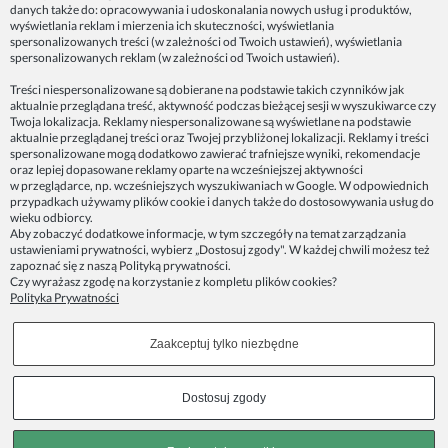
danych także do: opracowywania i udoskonalania nowych usług i produktów,
ZAINSPIRUJ SIĘ!
wyświetlania reklam i mierzenia ich skuteczności, wyświetlania
spersonalizowanych treści (w zależności od Twoich ustawień), wyświetlania
spersonalizowanych reklam (w zależności od Twoich ustawień).
Dane firmy:
Treści niespersonalizowane są dobierane na podstawie takich czynników jak
Spoko Motyw, Małgorzata Nowak-Staszak
aktualnie przeglądana treść, aktywność podczas bieżącej sesji w wyszukiwarce czy
ul. Skowronia 3D/4, 30-650 Kraków
Twoja lokalizacja. Reklamy niespersonalizowane są wyświetlane na podstawie
aktualnie przeglądanej treści oraz Twojej przybliżonej lokalizacji. Reklamy i treści
NIP 7343314687
spersonalizowane mogą dodatkowo zawierać trafniejsze wyniki, rekomendacje
oraz lepiej dopasowane reklamy oparte na wcześniejszej aktywności
telefon: 512821491
w przeglądarce, np. wcześniejszych wyszukiwaniach w Google. W odpowiednich
e-mail:
kontakt@spoko-motyw.pl
przypadkach używamy plików cookie i danych także do dostosowywania usług do
konto do wpłat przelewem:
wieku odbiorcy.
92 1140 2004 0000 3202 7758 0405
Aby zobaczyć dodatkowe informacje, w tym szczegóły na temat zarządzania
ustawieniami prywatności, wybierz „Dostosuj zgody". W każdej chwili możesz też
zapoznać się z naszą
Polityką prywatności
.
Punkt odbioru zamówień:
Czy wyrażasz zgodę na korzystanie z kompletu plików cookies?
Pracownia Spoko Motyw
Polityka Prywatności
ul. Wadowicka 8i (za szlabanem, wejście z tyłu
budynku), 30-415 Kraków
Zaakceptuj tylko niezbędne
Dołącz do nas w mediach społecznościowych!
Dostosuj zgody
Copyrights © 2023 - SPOKO-MOTYW.PL