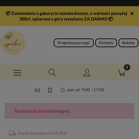
📦 Zamówienia o gabarycie standardowym, o wartości powyżej
300zł, opłacone z góry wysyłamy ZA DARMO
📦
Oragnizacja przyjęć
Girlandy
Bukiety
pon.-pt. 9:00 - 17:00
Ten produkt jest niedostępny.
Koszt dostawy od 14,90zł