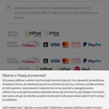
Zamówienia przesyłek o standardowym gabarycie i
wartości powyżej 300zł, opłacone z góry są wysyłane za
darmo
Dbamy o Twoją prywatność
Używamy plików cookies i technologii monitorujących, by zapewnić prawidłowe
działanie strony, do śledzenia przerw w działaniu strony, ochrony użytkowników
NASZE PRODUKTY
przed spamem, oszustwami i nadużyciami oraz pomiaru zaangażowania
odbiorców oraz generowania statystyk dotyczących strony, aby lepiej zrozumieć,
jak nasze usługi i produkty są wykorzystywane i aby poprawiać jakość tych usług i
produktów.
INFORMACJE
Jeśli wybierzesz "Zgoda na wszystkie", będziemy używać plików cookie i innych