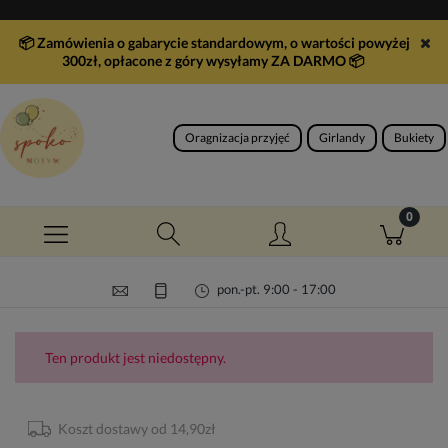
📦 Zamówienia o gabarycie standardowym, o wartości powyżej
300zł, opłacone z góry wysyłamy ZA DARMO
📦
Oragnizacja przyjęć
Girlandy
Bukiety
pon.-pt. 9:00 - 17:00
Ten produkt jest niedostępny.
Koszt dostawy od 14,90zł