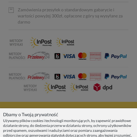
Zamówienia przesyłek o standardowym gabarycie i
wartości powyżej 300zł, opłacone z góry są wysyłane za
darmo
NASZE PRODUKTY
Dbamy o Twoją prywatność
Używamy plików cookies i technologii monitorujących, by zapewnić prawidłowe
działanie strony, do śledzenia przerw w działaniu strony, ochrony użytkowników
INFORMACJE
przed spamem, oszustwami i nadużyciami oraz pomiaru zaangażowania
odbiorców oraz generowania statystyk dotyczących strony, aby lepiej zrozumieć,