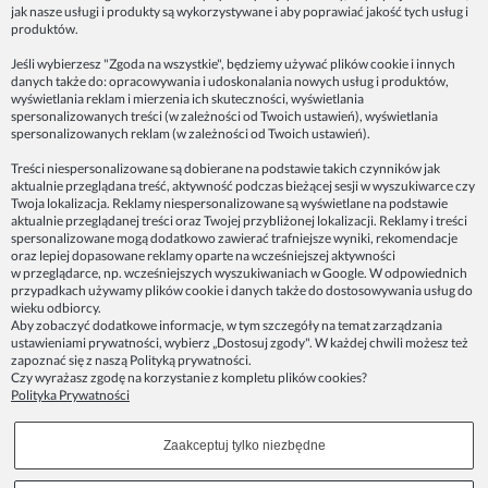
jak nasze usługi i produkty są wykorzystywane i aby poprawiać jakość tych usług i
ZAINSPIRUJ SIĘ!
produktów.
Jeśli wybierzesz "Zgoda na wszystkie", będziemy używać plików cookie i innych
danych także do: opracowywania i udoskonalania nowych usług i produktów,
Dane firmy:
wyświetlania reklam i mierzenia ich skuteczności, wyświetlania
Spoko Motyw, Małgorzata Nowak-Staszak
spersonalizowanych treści (w zależności od Twoich ustawień), wyświetlania
ul. Skowronia 3D/4, 30-650 Kraków
spersonalizowanych reklam (w zależności od Twoich ustawień).
NIP 7343314687
Treści niespersonalizowane są dobierane na podstawie takich czynników jak
aktualnie przeglądana treść, aktywność podczas bieżącej sesji w wyszukiwarce czy
telefon: 512821491
Twoja lokalizacja. Reklamy niespersonalizowane są wyświetlane na podstawie
e-mail:
kontakt@spoko-motyw.pl
aktualnie przeglądanej treści oraz Twojej przybliżonej lokalizacji. Reklamy i treści
konto do wpłat przelewem:
spersonalizowane mogą dodatkowo zawierać trafniejsze wyniki, rekomendacje
92 1140 2004 0000 3202 7758 0405
oraz lepiej dopasowane reklamy oparte na wcześniejszej aktywności
w przeglądarce, np. wcześniejszych wyszukiwaniach w Google. W odpowiednich
przypadkach używamy plików cookie i danych także do dostosowywania usług do
Punkt odbioru zamówień:
wieku odbiorcy.
Pracownia Spoko Motyw
Aby zobaczyć dodatkowe informacje, w tym szczegóły na temat zarządzania
ul. Wadowicka 8i (za szlabanem, wejście z tyłu
ustawieniami prywatności, wybierz „Dostosuj zgody". W każdej chwili możesz też
budynku), 30-415 Kraków
zapoznać się z naszą
Polityką prywatności
.
Czy wyrażasz zgodę na korzystanie z kompletu plików cookies?
Polityka Prywatności
Dołącz do nas w mediach społecznościowych!
Zaakceptuj tylko niezbędne
Copyrights © 2023 - SPOKO-MOTYW.PL