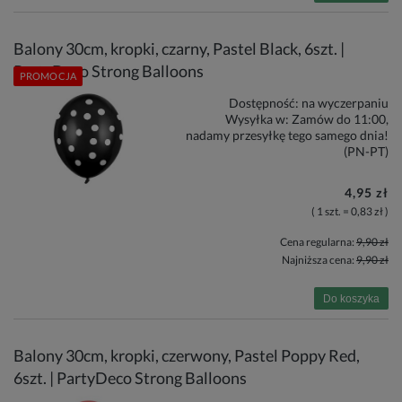
Balony 30cm, kropki, czarny, Pastel Black, 6szt. |
PartyDeco Strong Balloons
PROMOCJA
Dostępność:
na wyczerpaniu
Wysyłka w:
Zamów do 11:00,
nadamy przesyłkę tego samego dnia!
(PN-PT)
4,95 zł
( 1 szt. = 0,83 zł )
Cena regularna:
9,90 zł
Najniższa cena:
9,90 zł
Do koszyka
Balony 30cm, kropki, czerwony, Pastel Poppy Red,
6szt. | PartyDeco Strong Balloons