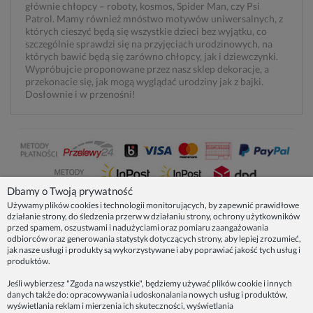
głównie chłopcy – roboty, kosmos, Spider Man, czy Psi
Patrol. Mamy również mnóstwo motywów uniwersalnych, z
których cieszyć będą się wszystkie dzieci bez wyjątku, co
szczególnie sprawdzi się na przyjęciach urodzinowych, na
których bawić będą się zarówno chłopcy, jak i dziewczynki.
Wypróbujcie proponowane przez nasz sklep dekoracje, a
przekonacie się, jak mogą wyglądać urodziny jak z bajki.
Dosłownie i w przenośni!
Dbamy o Twoją prywatność
Używamy plików cookies i technologii monitorujących, by zapewnić prawidłowe
działanie strony, do śledzenia przerw w działaniu strony, ochrony użytkowników
NASZE PRODUKTY
przed spamem, oszustwami i nadużyciami oraz pomiaru zaangażowania
odbiorców oraz generowania statystyk dotyczących strony, aby lepiej zrozumieć,
jak nasze usługi i produkty są wykorzystywane i aby poprawiać jakość tych usług i
produktów.
INFORMACJE
Jeśli wybierzesz "Zgoda na wszystkie", będziemy używać plików cookie i innych
danych także do: opracowywania i udoskonalania nowych usług i produktów,
ZAINSPIRUJ SIĘ!
wyświetlania reklam i mierzenia ich skuteczności, wyświetlania