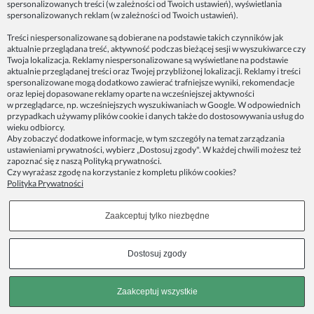
spersonalizowanych treści (w zależności od Twoich ustawień), wyświetlania
spersonalizowanych reklam (w zależności od Twoich ustawień).
Dane firmy:
Treści niespersonalizowane są dobierane na podstawie takich czynników jak
Spoko Motyw, Małgorzata Nowak-Staszak
aktualnie przeglądana treść, aktywność podczas bieżącej sesji w wyszukiwarce czy
Twoja lokalizacja. Reklamy niespersonalizowane są wyświetlane na podstawie
ul. Skowronia 3D/4, 30-650 Kraków
aktualnie przeglądanej treści oraz Twojej przybliżonej lokalizacji. Reklamy i treści
NIP 7343314687
spersonalizowane mogą dodatkowo zawierać trafniejsze wyniki, rekomendacje
oraz lepiej dopasowane reklamy oparte na wcześniejszej aktywności
telefon: 512821491
w przeglądarce, np. wcześniejszych wyszukiwaniach w Google. W odpowiednich
e-mail:
kontakt@spoko-motyw.pl
przypadkach używamy plików cookie i danych także do dostosowywania usług do
konto do wpłat przelewem:
wieku odbiorcy.
92 1140 2004 0000 3202 7758 0405
Aby zobaczyć dodatkowe informacje, w tym szczegóły na temat zarządzania
ustawieniami prywatności, wybierz „Dostosuj zgody". W każdej chwili możesz też
zapoznać się z naszą
Polityką prywatności
.
Punkt odbioru zamówień:
Czy wyrażasz zgodę na korzystanie z kompletu plików cookies?
Pracownia Spoko Motyw
Polityka Prywatności
ul. Wadowicka 8i (za szlabanem, wejście z tyłu
budynku), 30-415 Kraków
Zaakceptuj tylko niezbędne
Dołącz do nas w mediach społecznościowych!
Dostosuj zgody
Copyrights © 2023 - SPOKO-MOTYW.PL
Zaakceptuj wszystkie