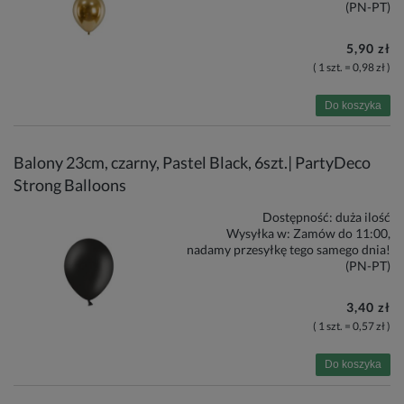
(PN-PT)
5,90 zł
( 1 szt. = 0,98 zł )
Do koszyka
Balony 23cm, czarny, Pastel Black, 6szt.| PartyDeco
Strong Balloons
Dostępność:
duża ilość
Wysyłka w:
Zamów do 11:00,
nadamy przesyłkę tego samego dnia!
(PN-PT)
3,40 zł
( 1 szt. = 0,57 zł )
Do koszyka