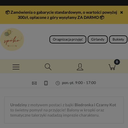
📦 Zamówienia o gabarycie standardowym, o wartości powyżej
300zł, opłacone z góry wysyłamy ZA DARMO
📦
Oragnizacja przyjęć
Girlandy
Bukiety
pon.-pt. 9:00 - 17:00
Urodziny
z motywem postaci z bajki
Biedronka i Czarny Kot
to świetny pomysł na przyjęcie! Balony w kropki oraz
tematyczne talerzyki nadadzą imprezie charakteru.