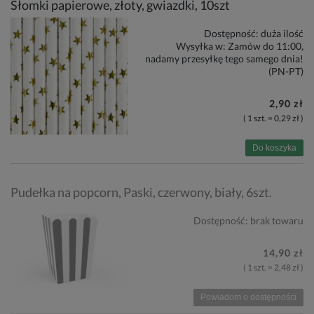
Słomki papierowe, złoty, gwiazdki, 10szt
Dostępność:
duża ilość
Wysyłka w:
Zamów do 11:00,
nadamy przesyłkę tego samego dnia!
(PN-PT)
2,90 zł
( 1 szt. = 0,29 zł )
Do koszyka
Pudełka na popcorn, Paski, czerwony, biały, 6szt.
Dostępność:
brak towaru
14,90 zł
( 1 szt. = 2,48 zł )
Powiadom o dostępności