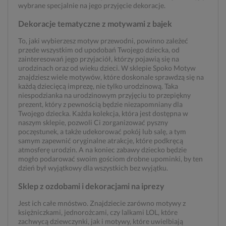
wybrane specjalnie na jego przyjęcie dekoracje.
Dekoracje tematyczne z motywami z bajek
To, jaki wybierzesz motyw przewodni, powinno zależeć
przede wszystkim od upodobań Twojego dziecka, od
zainteresowań jego przyjaciół, którzy pojawią się na
urodzinach oraz od wieku dzieci. W sklepie Spoko Motyw
znajdziesz wiele motywów, które doskonale sprawdzą się na
każdą dziecięcą imprezę, nie tylko urodzinową. Taka
niespodzianka na urodzinowym przyjęciu to przepiękny
prezent, który z pewnością będzie niezapomniany dla
Twojego dziecka. Każda kolekcja, która jest dostępna w
naszym sklepie, pozwoli Ci zorganizować pyszny
poczęstunek, a także udekorować pokój lub salę, a tym
samym zapewnić oryginalne atrakcje, które podkręcą
atmosferę urodzin. A na koniec zabawy dziecko będzie
mogło podarować swoim gościom drobne upominki, by ten
dzień był wyjątkowy dla wszystkich bez wyjątku.
Sklep z ozdobami i dekoracjami na iprezy
Jest ich całe mnóstwo. Znajdziecie zarówno motywy z
księżniczkami, jednorożcami, czy lalkami LOL, które
zachwycą dziewczynki, jak i motywy, które uwielbiają