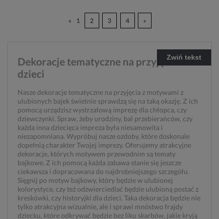
«
1
2
3
4
»
Zwiń tekst
Dekoracje tematyczne na przyjęcia dla
dzieci
Nasze dekoracje tematyczne na przyjęcia z motywami z
ulubionych bajek świetnie sprawdzą się na taką okazję. Z ich
pomocą urządzisz wystrzałową imprezę dla chłopca, czy
dziewczynki. Spraw, żeby urodziny, bal przebierańców, czy
każda inna dziecięca impreza była niesamowita i
niezapomniana. Wypróbuj nasze ozdoby, które doskonale
dopełnią charakter Twojej imprezy. Oferujemy atrakcyjne
dekoracje, których motywem przewodnim są tematy
bajkowe. Z ich pomocą każda zabawa stanie się jeszcze
ciekawsza i dopracowana do najdrobniejszego szczegółu.
Sięgnij po motyw bajkowy, który będzie w ulubionej
kolorystyce, czy też odzwierciedlać będzie ulubioną postać z
kreskówki, czy historyjki dla dzieci. Taka dekoracja będzie nie
tylko atrakcyjna wizualnie, ale i sprawi mnóstwo frajdy
dziecku, które odkrywać będzie bez liku skarbów, jakie kryją