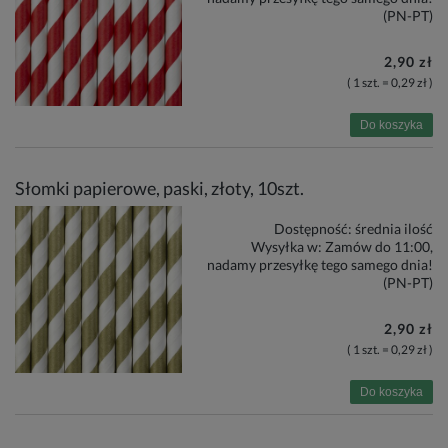
(PN-PT)
2,90 zł
( 1 szt. = 0,29 zł )
Do koszyka
Słomki papierowe, paski, złoty, 10szt.
Dostępność:
średnia ilość
Wysyłka w:
Zamów do 11:00,
nadamy przesyłkę tego samego dnia!
(PN-PT)
2,90 zł
( 1 szt. = 0,29 zł )
Do koszyka