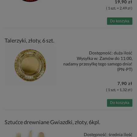
19,90 zł
( 1 szt. = 2,49 zł )
Do koszyka
Talerzyki, złoty, 6 szt.
Dostępność:
duża ilość
Wysyłka w:
Zamów do 11:00,
nadamy przesyłkę tego samego dnia!
(PN-PT)
7,90 zł
( 1 szt. = 1,32 zł )
Do koszyka
Sztućce drewniane Gwiazdki, złoty, 6kpl.
Dostępność:
średnia ilość