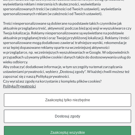
Dane firmy:
wyświetlania reklam i mierzenia ich skuteczności, wyświetlania
Spoko Motyw, Małgorzata Nowak-Staszak
spersonalizowanych treści (w zależności od Twoich ustawień), wyświetlania
ul. Skowronia 3D/4, 30-650 Kraków
spersonalizowanych reklam (w zależności od Twoich ustawień).
NIP 7343314687
Treści niespersonalizowane są dobierane na podstawie takich czynników jak
aktualnie przeglądana treść, aktywność podczas bieżącej sesji w wyszukiwarce czy
telefon: 512821491
Twoja lokalizacja. Reklamy niespersonalizowane są wyświetlane na podstawie
e-mail:
kontakt@spoko-motyw.pl
aktualnie przeglądanej treści oraz Twojej przybliżonej lokalizacji. Reklamy i treści
konto do wpłat przelewem:
spersonalizowane mogą dodatkowo zawierać trafniejsze wyniki, rekomendacje
92 1140 2004 0000 3202 7758 0405
oraz lepiej dopasowane reklamy oparte na wcześniejszej aktywności
w przeglądarce, np. wcześniejszych wyszukiwaniach w Google. W odpowiednich
przypadkach używamy plików cookie i danych także do dostosowywania usług do
Punkt odbioru zamówień:
wieku odbiorcy.
Pracownia Spoko Motyw
Aby zobaczyć dodatkowe informacje, w tym szczegóły na temat zarządzania
ul. Wadowicka 8i (za szlabanem, wejście z tyłu
ustawieniami prywatności, wybierz „Dostosuj zgody". W każdej chwili możesz też
budynku), 30-415 Kraków
zapoznać się z naszą
Polityką prywatności
.
Czy wyrażasz zgodę na korzystanie z kompletu plików cookies?
Polityka Prywatności
Dołącz do nas w mediach społecznościowych!
Zaakceptuj tylko niezbędne
Copyrights © 2023 - SPOKO-MOTYW.PL
Dostosuj zgody
Pokaż pełną wersję strony
Zaakceptuj wszystkie