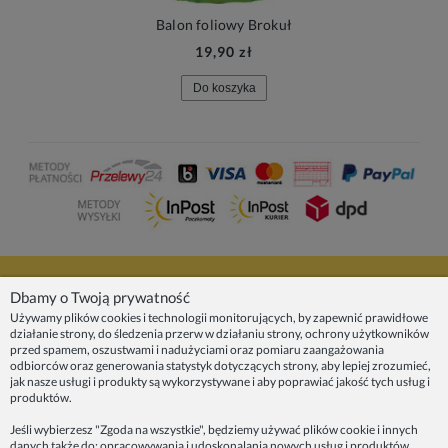
Balon foliowy Brokuł
19,90 zł
Do koszyka
NASZE PRODUKTY
Dbamy o Twoją prywatność
Używamy plików cookies i technologii monitorujących, by zapewnić prawidłowe
działanie strony, do śledzenia przerw w działaniu strony, ochrony użytkowników
INFORMACJE
przed spamem, oszustwami i nadużyciami oraz pomiaru zaangażowania
odbiorców oraz generowania statystyk dotyczących strony, aby lepiej zrozumieć,
jak nasze usługi i produkty są wykorzystywane i aby poprawiać jakość tych usług i
ZAINSPIRUJ SIĘ!
produktów.
Jeśli wybierzesz "Zgoda na wszystkie", będziemy używać plików cookie i innych
danych także do: opracowywania i udoskonalania nowych usług i produktów,