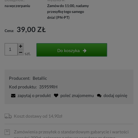
na wyczerpaniu
Zamów do 11:00, nadamy
przesyłkę tego samego
dnia! (PN-PT)
39,00 ZŁ
Cena:
Do koszyka
szt.
Producent:
Betallic
Kod produktu:
35959RH
zapytaj o produkt
poleć znajomemu
dodaj opinię
Koszt dostawy od 14,90zł
Zamówienia przesyłek o standardowym gabarycie i wartości
powyżej 300zł, opłacone z góry są wysyłane za darmo