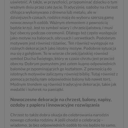
uświetnić. A także, w przyszłości, przypominać dziecku o tym
ważnym dniu przez całe życie. Tradycyjnie, ozdoby na chrzest
chłopca wykonywano z drewna lub metalu, ale w
dzisiejszych czasach, rodzice mają do wyboru szerszą gamę
nowoczesnych ozdób. Ważnym elementem z pewnością
będzie krzyż. Jest to symbol wiary i chrześcijaństwa, i musi
być obecny podczas ceremonii. Dlatego też często występuje
jako motyw na balonach, obrusach i serwetkach. Podobnym
motywem jest również różaniec. Ten również występuje na
różnych dekoracjach jako istotny motyw. Podobnie sytuacja
ma się z gołębiem. To w wierze chrześcijańskiej również
symbol Ducha Świętego, który w czasie chrztu jest przecież
obecny. Dobrym pomysłem jest zatem kupno odpowiednich
balonów przypominających go kształtem. Z pewnością do
istotnych motywów zaliczymy również biblię. Tutaj również z
pomocą przyjdą nam odpowiednie balony lub nawet tort.
Modnym trendem są również tradycyjne dekoracje, takie jak
medaliki i kuferek na pamiątki.
Nowoczesne dekoracje na chrzest, balony, napisy,
ozdoby z papieru i innowacyjne rozwiązania
Chrzest to także dobra okazja do celebrowania narodzin
nowego członka rodziny. A jeśli chodzi o celebrację –
wiadomo, że bez odpowiednich ozdób to nie będzie to samo.