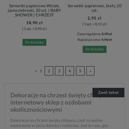
Serwetki papierowe Wózek,
Serwetki papierowe, biały, 20
jasnoniebieski, 20 szt. | BABY
szt.
SHOWER | CHRZEST
2,95 zł
18,90 zł
( 1 szt. = 0,15 zł )
( 1 szt. = 0,95 zł )
Cena regularna:
5,90 zł
Najniższa cena:
5,90 zł
Do koszyka
Do koszyka
«
1
2
3
4
5
»
Zwiń tekst
Dekoracje na chrzest święty chłopca,
internetowy sklep z ozdobami
okolicznościowymi
Dekoracje na chrzest święty chłopca, czyli na ważne
wydarzenie w życiu dziecka i rodziców. Jest to czas, gdy