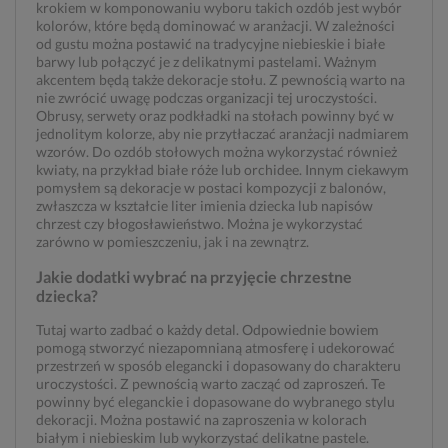
krokiem w komponowaniu wyboru takich ozdób jest wybór
kolorów, które będą dominować w aranżacji. W zależności
od gustu można postawić na tradycyjne niebieskie i białe
barwy lub połączyć je z delikatnymi pastelami. Ważnym
akcentem będą także dekoracje stołu. Z pewnością warto na
nie zwrócić uwagę podczas organizacji tej uroczystości.
Obrusy, serwety oraz podkładki na stołach powinny być w
jednolitym kolorze, aby nie przytłaczać aranżacji nadmiarem
wzorów. Do ozdób stołowych można wykorzystać również
kwiaty, na przykład białe róże lub orchidee. Innym ciekawym
pomysłem są dekoracje w postaci kompozycji z balonów,
zwłaszcza w kształcie liter imienia dziecka lub napisów
chrzest czy błogosławieństwo. Można je wykorzystać
zarówno w pomieszczeniu, jak i na zewnątrz.
Jakie dodatki wybrać na przyjęcie chrzestne
dziecka?
Tutaj warto zadbać o każdy detal. Odpowiednie bowiem
pomogą stworzyć niezapomnianą atmosferę i udekorować
przestrzeń w sposób elegancki i dopasowany do charakteru
uroczystości. Z pewnością warto zacząć od zaproszeń. Te
powinny być eleganckie i dopasowane do wybranego stylu
dekoracji. Można postawić na zaproszenia w kolorach
białym i niebieskim lub wykorzystać delikatne pastele.