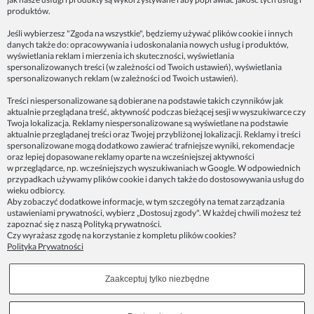
produktów.
INFORMACJE
Jeśli wybierzesz "Zgoda na wszystkie", będziemy używać plików cookie i innych
danych także do: opracowywania i udoskonalania nowych usług i produktów,
ZAINSPIRUJ SIĘ!
wyświetlania reklam i mierzenia ich skuteczności, wyświetlania
spersonalizowanych treści (w zależności od Twoich ustawień), wyświetlania
spersonalizowanych reklam (w zależności od Twoich ustawień).
Dane firmy:
Treści niespersonalizowane są dobierane na podstawie takich czynników jak
Spoko Motyw, Małgorzata Nowak-Staszak
aktualnie przeglądana treść, aktywność podczas bieżącej sesji w wyszukiwarce czy
ul. Skowronia 3D/4, 30-650 Kraków
Twoja lokalizacja. Reklamy niespersonalizowane są wyświetlane na podstawie
aktualnie przeglądanej treści oraz Twojej przybliżonej lokalizacji. Reklamy i treści
NIP 7343314687
spersonalizowane mogą dodatkowo zawierać trafniejsze wyniki, rekomendacje
oraz lepiej dopasowane reklamy oparte na wcześniejszej aktywności
telefon: 512821491
w przeglądarce, np. wcześniejszych wyszukiwaniach w Google. W odpowiednich
e-mail:
kontakt@spoko-motyw.pl
przypadkach używamy plików cookie i danych także do dostosowywania usług do
konto do wpłat przelewem:
wieku odbiorcy.
92 1140 2004 0000 3202 7758 0405
Aby zobaczyć dodatkowe informacje, w tym szczegóły na temat zarządzania
ustawieniami prywatności, wybierz „Dostosuj zgody". W każdej chwili możesz też
zapoznać się z naszą
Polityką prywatności
.
Punkt odbioru zamówień:
Czy wyrażasz zgodę na korzystanie z kompletu plików cookies?
Pracownia Spoko Motyw
Polityka Prywatności
ul. Wadowicka 8i (za szlabanem, wejście z tyłu
budynku), 30-415 Kraków
Zaakceptuj tylko niezbędne
Dołącz do nas w mediach społecznościowych!