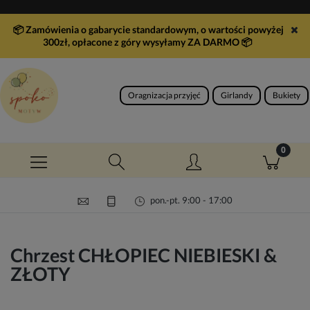
📦 Zamówienia o gabarycie standardowym, o wartości powyżej
300zł, opłacone z góry wysyłamy ZA DARMO
📦
Oragnizacja przyjęć
Girlandy
Bukiety
pon.-pt. 9:00 - 17:00
Chrzest CHŁOPIEC NIEBIESKI &
ZŁOTY