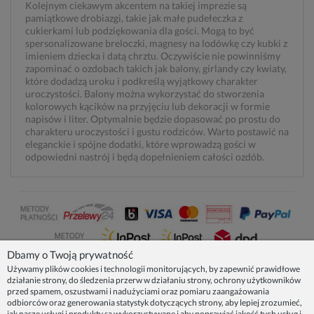
Kolejnym ciekawym akcentem na takiej imprezie są
pamiątkowe drobiazgi, takie jak małe pudełeczka z
cukierkami lub podziękowania dla gości. Mogą to być
spersonalizowane breloczki, magnesy na lodówkę czy kubki z
imieniem dziecka i datą chrztu. Oczywiście nie powinniśmy
zapominać o ozdobach takich jak balony, girlandy czy kwiaty,
które dodadzą uroku i podkreślą wyjątkowy charakter
uroczystości. Balony można wykorzystać do stworzenia
kolorowych kącików na przyjęciu lub dekoracji w formie
napisów i liter. Optymalnie będzie dopasować po prostu do
charakteru uroczystości i gustu rodziców. Warto postawić na
eleganckie i spójne dodatki, które wprowadzą gości w
odpowiedni nastrój i będą dopełnieniem całości ozdób.
Dbamy o Twoją prywatność
Używamy plików cookies i technologii monitorujących, by zapewnić prawidłowe
działanie strony, do śledzenia przerw w działaniu strony, ochrony użytkowników
NASZE PRODUKTY
przed spamem, oszustwami i nadużyciami oraz pomiaru zaangażowania
odbiorców oraz generowania statystyk dotyczących strony, aby lepiej zrozumieć,
jak nasze usługi i produkty są wykorzystywane i aby poprawiać jakość tych usług i