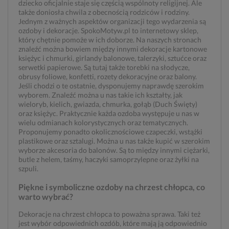
dziecko oficjalnie staje się częścią wspólnoty religijnej. Ale
także doniosła chwila z obecnością rodziców i rodziny.
Jednym z ważnych aspektów organizacji tego wydarzenia są
ozdoby i dekoracje. SpokoMotyw.pl to internetowy sklep,
który chętnie pomoże w ich doborze. Na naszych stronach
znaleźć można bowiem między innymi dekoracje kartonowe
księżyc i chmurki, girlandy balonowe, talerzyki, sztućce oraz
serwetki papierowe. Są tutaj także torebki na słodycze,
obrusy foliowe, konfetti, rozety dekoracyjne oraz balony.
Jeśli chodzi o te ostatnie, dysponujemy naprawdę szerokim
wyborem. Znaleźć można u nas takie ich kształty, jak
wieloryb, kielich, gwiazda, chmurka, gołąb (Duch Święty)
oraz księżyc. Praktycznie każda ozdoba występuje u nas w
wielu odmianach kolorystycznych oraz tematycznych.
Proponujemy ponadto okolicznościowe czapeczki, wstążki
plastikowe oraz sztalugi. Można u nas także kupić w szerokim
wyborze akcesoria do balonów. Są to między innymi ciężarki,
butle z helem, taśmy, haczyki samoprzylepne oraz żyłki na
szpuli.
Piękne i symboliczne ozdoby na chrzest chłopca, co
warto wybrać?
Dekoracje na chrzest chłopca to poważna sprawa. Taki też
jest wybór odpowiednich ozdób, które mają ją odpowiednio