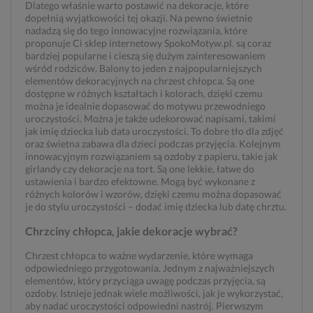
Dlatego właśnie warto postawić na dekoracje, które
dopełnią wyjątkowości tej okazji. Na pewno świetnie
nadadzą się do tego innowacyjne rozwiązania, które
proponuje Ci sklep internetowy SpokoMotyw.pl. są coraz
bardziej popularne i cieszą się dużym zainteresowaniem
wśród rodziców. Balony to jeden z najpopularniejszych
elementów dekoracyjnych na chrzest chłopca. Są one
dostępne w różnych kształtach i kolorach, dzięki czemu
można je idealnie dopasować do motywu przewodniego
uroczystości. Można je także udekorować napisami, takimi
jak imię dziecka lub data uroczystości. To dobre tło dla zdjęć
oraz świetna zabawa dla dzieci podczas przyjęcia. Kolejnym
innowacyjnym rozwiązaniem są ozdoby z papieru, takie jak
girlandy czy dekoracje na tort. Są one lekkie, łatwe do
ustawienia i bardzo efektowne. Mogą być wykonane z
różnych kolorów i wzorów, dzięki czemu można dopasować
je do stylu uroczystości – dodać imię dziecka lub datę chrztu.
Chrzciny chłopca, jakie dekoracje wybrać?
Chrzest chłopca to ważne wydarzenie, które wymaga
odpowiedniego przygotowania. Jednym z najważniejszych
elementów, który przyciąga uwagę podczas przyjęcia, są
ozdoby. Istnieje jednak wiele możliwości, jak je wykorzystać,
aby nadać uroczystości odpowiedni nastrój. Pierwszym