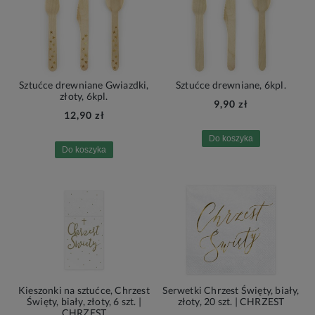
Sztućce drewniane Gwiazdki,
Sztućce drewniane, 6kpl.
złoty, 6kpl.
9,90 zł
12,90 zł
Do koszyka
Do koszyka
Kieszonki na sztućce, Chrzest
Serwetki Chrzest Święty, biały,
Święty, biały, złoty, 6 szt. |
złoty, 20 szt. | CHRZEST
CHRZEST