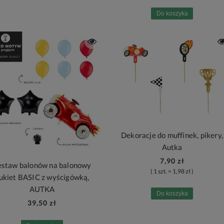
Do koszyka
Dekoracje do muffinek, pikery,
Autka
7,90 zł
estaw balonów na balonowy
( 1 szt. = 1,98 zł )
ukiet BASIC z wyścigówką,
AUTKA
Do koszyka
39,50 zł