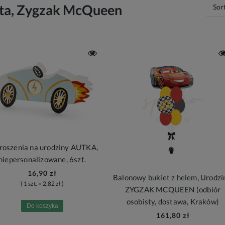
ta, Zygzak McQueen
Sor
roszenia na urodziny AUTKA,
niepersonalizowane, 6szt.
16,90 zł
Balonowy bukiet z helem, Urodzi
( 1 szt. = 2,82 zł )
ZYGZAK MCQUEEN (odbiór
osobisty, dostawa, Kraków)
Do koszyka
161,80 zł