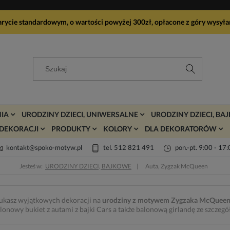
arycie standardowym, o wartości powyżej 300zł, opłacone z góry wy
IA
URODZINY DZIECI, UNIWERSALNE
URODZINY DZIECI, BA
DEKORACJI
PRODUKTY
KOLORY
DLA DEKORATORÓW
kontakt@spoko-motyw.pl
tel. 512 821 491
pon.-pt. 9:00 - 17
Jesteś w:
URODZINY DZIECI, BAJKOWE
Auta, Zygzak McQueen
ukasz wyjątkowych dekoracji na
urodziny z motywem Zygzaka McQuee
lonowy bukiet z autami z bajki Cars a także balonową girlandę ze szczeg