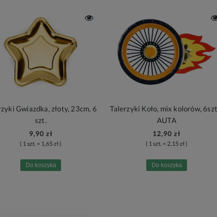
rzyki Gwiazdka, złoty, 23cm, 6
Talerzyki Koło, mix kolorów, 6szt.
szt.
AUTA
9,90 zł
12,90 zł
( 1 szt. = 1,65 zł )
( 1 szt. = 2,15 zł )
Do koszyka
Do koszyka