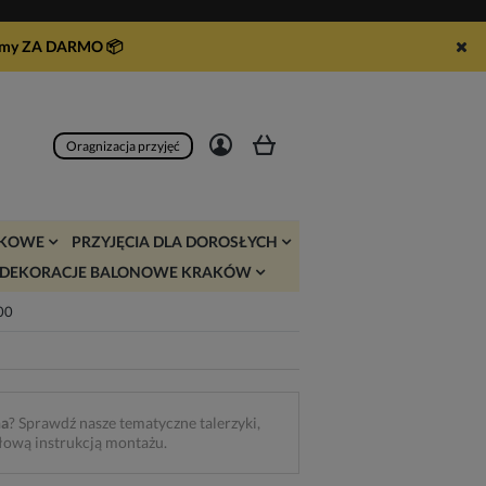
syłamy ZA DARMO
📦
Zarejestruj się
Zaloguj się
Oragnizacja przyjęć
JKOWE
PRZYJĘCIA DLA DOROSŁYCH
DEKORACJE BALONOWE KRAKÓW
:00
na
? Sprawdź nasze tematyczne talerzyki,
ółową instrukcją montażu.