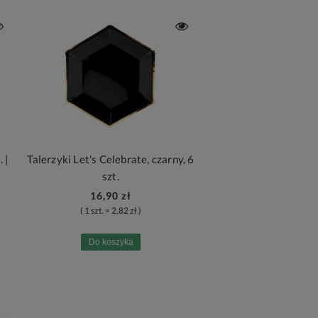
 |
Talerzyki Let's Celebrate, czarny, 6
szt.
16,90 zł
( 1 szt. = 2,82 zł )
Do koszyka