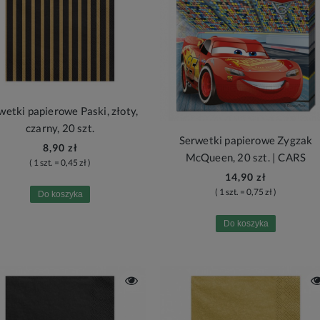
wetki papierowe Paski, złoty,
czarny, 20 szt.
Serwetki papierowe Zygzak
8,90 zł
McQueen, 20 szt. | CARS
( 1 szt. = 0,45 zł )
14,90 zł
( 1 szt. = 0,75 zł )
Do koszyka
Do koszyka