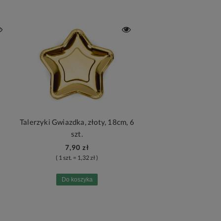
Talerzyki Gwiazdka, złoty, 18cm, 6
szt.
7,90 zł
( 1 szt. = 1,32 zł )
Do koszyka