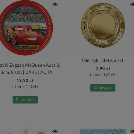
Talerzyki, złoty, 6 szt.
rzyki Zygzak McQueen Auta 3,
7,90 zł
3cm, 8 szt. | CARS | AUTA
( 1 szt. = 1,32 zł )
19,90 zł
( 1 szt. = 2,49 zł )
Do koszyka
Do koszyka