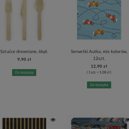
Sztućce drewniane, 6kpl.
Serwetki Autka, mix kolorów,
12szt.
9,90 zł
12,90 zł
( 1 szt. = 1,08 zł )
Do koszyka
Do koszyka