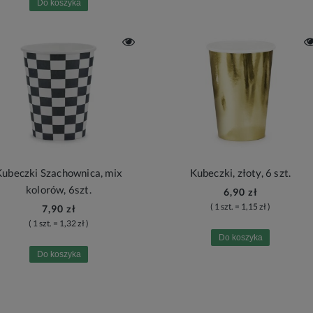
Do koszyka
Kubeczki Szachownica, mix
Kubeczki, złoty, 6 szt.
kolorów, 6szt.
6,90 zł
( 1 szt. = 1,15 zł )
7,90 zł
( 1 szt. = 1,32 zł )
Do koszyka
Do koszyka