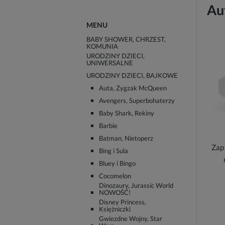
Au
MENU
BABY SHOWER, CHRZEST,
KOMUNIA
URODZINY DZIECI,
UNIWERSALNE
URODZINY DZIECI, BAJKOWE
Auta, Zygzak McQueen
Avengers, Superbohaterzy
Baby Shark, Rekiny
Barbie
Batman, Nietoperz
Zap
Bing i Sula
Bluey i Bingo
Cocomelon
Dinozaury, Jurassic World
NOWOŚĆ!
Disney Princess,
Księżniczki
Gwiezdne Wojny, Star