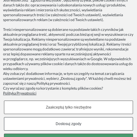
Jeśli wybierzesz "Zgoda na wszystkie", będziemy używać plików cookie i innych
danych także do: opracowywania i udoskonalania nowych usług i produktów,
ZAINSPIRUJ SIĘ!
wyświetlania reklam i mierzenia ich skuteczności, wyświetlania
spersonalizowanych treści (w zależności od Twoich ustawień), wyświetlania
spersonalizowanych reklam (w zależności od Twoich ustawień).
Dane firmy:
Treści niespersonalizowane są dobierane na podstawie takich czynników jak
Spoko Motyw, Małgorzata Nowak-Staszak
aktualnie przeglądana treść, aktywność podczas bieżącej sesji w wyszukiwarce czy
ul. Skowronia 3D/4, 30-650 Kraków
Twoja lokalizacja. Reklamy niespersonalizowane są wyświetlane na podstawie
aktualnie przeglądanej treści oraz Twojej przybliżonej lokalizacji. Reklamy i treści
NIP 7343314687
spersonalizowane mogą dodatkowo zawierać trafniejsze wyniki, rekomendacje
oraz lepiej dopasowane reklamy oparte na wcześniejszej aktywności
telefon: 512821491
w przeglądarce, np. wcześniejszych wyszukiwaniach w Google. W odpowiednich
e-mail:
kontakt@spoko-motyw.pl
przypadkach używamy plików cookie i danych także do dostosowywania usług do
konto do wpłat przelewem:
wieku odbiorcy.
92 1140 2004 0000 3202 7758 0405
Aby zobaczyć dodatkowe informacje, w tym szczegóły na temat zarządzania
ustawieniami prywatności, wybierz „Dostosuj zgody". W każdej chwili możesz też
zapoznać się z naszą
Polityką prywatności
.
Punkt odbioru zamówień:
Czy wyrażasz zgodę na korzystanie z kompletu plików cookies?
Pracownia Spoko Motyw
Polityka Prywatności
ul. Wadowicka 8i (za szlabanem, wejście z tyłu
budynku), 30-415 Kraków
Zaakceptuj tylko niezbędne
Dołącz do nas w mediach społecznościowych!
Dostosuj zgody
Copyrights © 2023 - SPOKO-MOTYW.PL