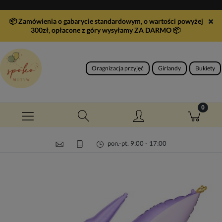
📦 Zamówienia o gabarycie standardowym, o wartości powyżej
300zł, opłacone z góry wysyłamy ZA DARMO
📦
Oragnizacja przyjęć
Girlandy
Bukiety
pon.-pt. 9:00 - 17:00