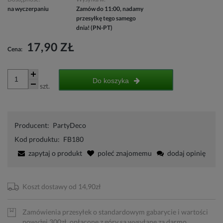
na wyczerpaniu
Zamów do 11:00, nadamy
przesyłkę tego samego
dnia! (PN-PT)
17,90 ZŁ
Cena:
Do koszyka
szt.
Producent:
PartyDeco
Kod produktu:
FB180
zapytaj o produkt
poleć znajomemu
dodaj opinię
Koszt dostawy od 14,90zł
Zamówienia przesyłek o standardowym gabarycie i wartości
powyżej 300zł, opłacone z góry są wysyłane za darmo