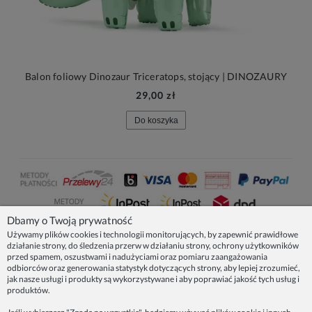
Balon foliowy Dinozaur Triceratops, stojący | DINOZAURY
29,00 zł
Do koszyka
Dbamy o Twoją prywatność
Używamy plików cookies i technologii monitorujących, by zapewnić prawidłowe
działanie strony, do śledzenia przerw w działaniu strony, ochrony użytkowników
NASZE PRODUKTY
przed spamem, oszustwami i nadużyciami oraz pomiaru zaangażowania
odbiorców oraz generowania statystyk dotyczących strony, aby lepiej zrozumieć,
jak nasze usługi i produkty są wykorzystywane i aby poprawiać jakość tych usług i
produktów.
INFORMACJE