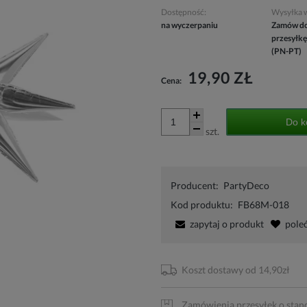
Dostępność:
Wysyłka 
na wyczerpaniu
Zamów do
przesyłkę
(PN-PT)
19,90 ZŁ
Cena:
Do k
szt.
Producent:
PartyDeco
Kod produktu:
FB68M-018
zapytaj o produkt
pole
Koszt dostawy od 14,90zł
Zamówienia przesyłek o stan