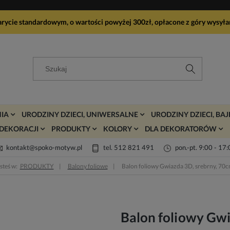
arycie standardowym, o wartości powyżej 300zł, opłacone z góry wy
IA
URODZINY DZIECI, UNIWERSALNE
URODZINY DZIECI, BA
DEKORACJI
PRODUKTY
KOLORY
DLA DEKORATORÓW
kontakt@spoko-motyw.pl
tel. 512 821 491
pon.-pt. 9:00 - 17
steś w:
PRODUKTY
Balony foliowe
Balon foliowy Gwiazda 3D, srebrny, 70
Balon foliowy Gwi