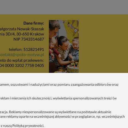
Dane firmy:
łgorzata Nowak-Staszak
nia 3D/4, 30-650 Kraków
NIP 7343314687
telefon: 512821491
kontakt@spoko-motyw.pl
nto do wpłat przelewem:
04 0000 3202 7758 0405
unkt odbioru zamówień:
Pracownia Spoko Motyw
 spamem, oszustwami i nadużyciami oraz pomiaru zaangażowania odbiorców oraz
 (za szlabanem, wejście z
budynku), 30-415 Kraków
eklam i mierzenia ich skuteczności, wyświetlania spersonalizowanych treści (w
Dołącz do nas w mediach
społecznościowych!
izacja. Reklamy niespersonalizowane są wyświetlane na podstawie aktualnie
owane reklamy oparte na wcześniejszej aktywności w przeglądarce, np. wcześniejszych
2023 - SPOKO-MOTYW.PL
 z naszą
Polityką prywatności
.