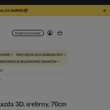
syłamy ZA DARMO
📦
Zarejestruj się
Zaloguj się
Oragnizacja przyjęć
JKOWE
PRZYJĘCIA DLA DOROSŁYCH
DEKORACJE BALONOWE KRAKÓW
:00
cm
azda 3D, srebrny, 70cm