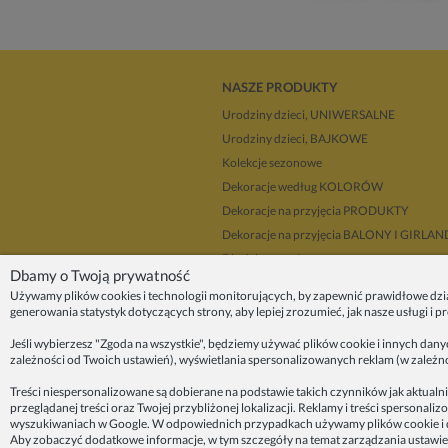
NASZE PRODUKTY
Urodziny dzieci, UNIWERSALNE
Urodziny dzieci, BAJKOWE
Kolekcje sezonowe
Dekoracje według KOLORÓW
Dekoracje na przyjęcia PRODUKTY
Dekoracje na przyjęcia BALONY I GIRLA
Dla dekoratorów
Dbamy o Twoją prywatność
Upominki i prezenty
Używamy plików cookies i technologii monitorujących, by zapewnić prawidłowe dzi
Dekoracje balonowe KRAKÓW
generowania statystyk dotyczących strony, aby lepiej zrozumieć, jak nasze usługi i 
Zleć organizację przyjęcia
Jeśli wybierzesz "Zgoda na wszystkie", będziemy używać plików cookie i innych dan
zależności od Twoich ustawień), wyświetlania spersonalizowanych reklam (w zależn
ZAINSPIRUJ SIĘ!
Treści niespersonalizowane są dobierane na podstawie takich czynników jak aktualni
przeglądanej treści oraz Twojej przybliżonej lokalizacji. Reklamy i treści sperson
O nas
wyszukiwaniach w Google. W odpowiednich przypadkach używamy plików cookie i d
Blog
Aby zobaczyć dodatkowe informacje, w tym szczegóły na temat zarządzania ustawien