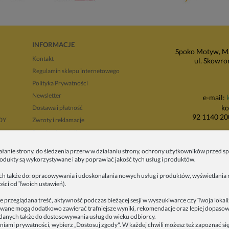
INFORMACJE
Spoko Motyw, Ma
Kontakt
ul. Skowro
Regulamin sklepu internetowego
Polityka Prywatności
Newsletter
e-mail:
ko
Dostawa i płatność
92 1140 20
NDY
Zwroty i reklamacje
Regulamin opinii
P
Regulaminy promocji
ałanie strony, do śledzenia przerw w działaniu strony, ochrony użytkowników przed
ul. Wadowicka 8i
produkty są wykorzystywane i aby poprawiać jakość tych usług i produktów.
tyłu 
ych także do: opracowywania i udoskonalania nowych usług i produktów, wyświetlania r
ości od Twoich ustawień).
e przeglądana treść, aktywność podczas bieżącej sesji w wyszukiwarce czy Twoja lokal
alizowane mogą dodatkowo zawierać trafniejsze wyniki, rekomendacje oraz lepiej dopas
anych także do dostosowywania usług do wieku odbiorcy.
Copyrights © 
iami prywatności, wybierz „Dostosuj zgody". W każdej chwili możesz też zapoznać się