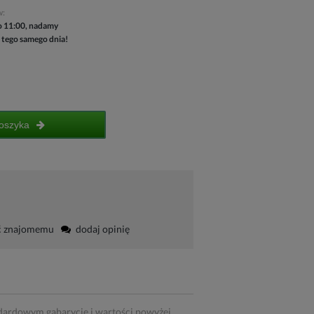
w:
 11:00, nadamy
 tego samego dnia!
oszyka
ć znajomemu
dodaj opinię
dardowym gabarycie i wartości powyżej