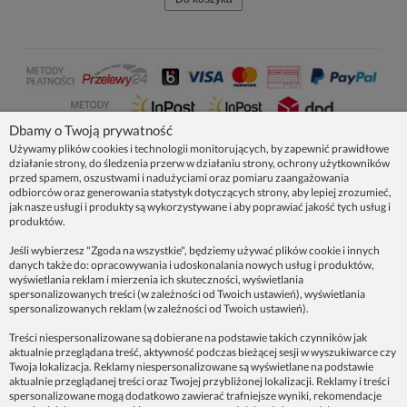
Dbamy o Twoją prywatność
Używamy plików cookies i technologii monitorujących, by zapewnić prawidłowe
działanie strony, do śledzenia przerw w działaniu strony, ochrony użytkowników
NASZE PRODUKTY
przed spamem, oszustwami i nadużyciami oraz pomiaru zaangażowania
odbiorców oraz generowania statystyk dotyczących strony, aby lepiej zrozumieć,
jak nasze usługi i produkty są wykorzystywane i aby poprawiać jakość tych usług i
produktów.
INFORMACJE
Jeśli wybierzesz "Zgoda na wszystkie", będziemy używać plików cookie i innych
danych także do: opracowywania i udoskonalania nowych usług i produktów,
ZAINSPIRUJ SIĘ!
wyświetlania reklam i mierzenia ich skuteczności, wyświetlania
spersonalizowanych treści (w zależności od Twoich ustawień), wyświetlania
spersonalizowanych reklam (w zależności od Twoich ustawień).
Dane firmy:
Treści niespersonalizowane są dobierane na podstawie takich czynników jak
Spoko Motyw, Małgorzata Nowak-Staszak
aktualnie przeglądana treść, aktywność podczas bieżącej sesji w wyszukiwarce czy
ul. Skowronia 3D/4, 30-650 Kraków
Twoja lokalizacja. Reklamy niespersonalizowane są wyświetlane na podstawie
aktualnie przeglądanej treści oraz Twojej przybliżonej lokalizacji. Reklamy i treści
NIP 7343314687
spersonalizowane mogą dodatkowo zawierać trafniejsze wyniki, rekomendacje