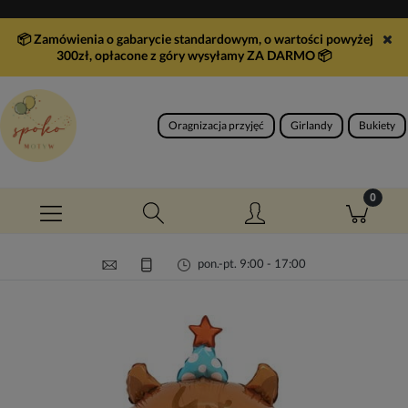
📦 Zamówienia o gabarycie standardowym, o wartości powyżej
300zł, opłacone z góry wysyłamy ZA DARMO
📦
Oragnizacja przyjęć
Girlandy
Bukiety
pon.-pt. 9:00 - 17:00