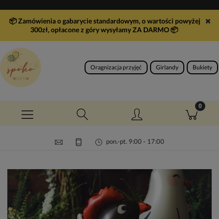
📦 Zamówienia o gabarycie standardowym, o wartości powyżej
300zł, opłacone z góry wysyłamy ZA DARMO
📦
Oragnizacja przyjęć
Girlandy
Bukiety
pon.-pt. 9:00 - 17:00