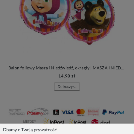
Balon foliowy Masza i Niedźwiedź, okrągły | MASZA I NIEDŹWIEDŹ
14,90 zł
Do koszyka
Dbamy o Twoją prywatność