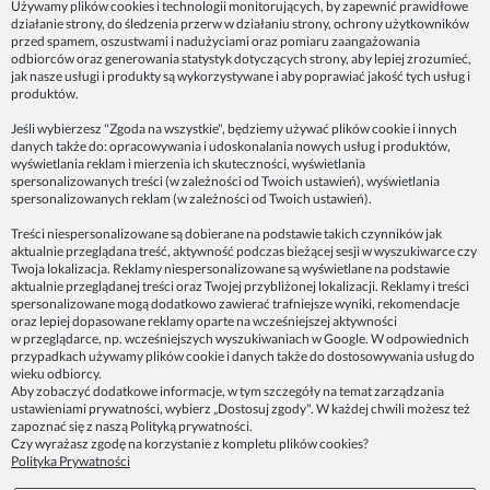
Używamy plików cookies i technologii monitorujących, by zapewnić prawidłowe
działanie strony, do śledzenia przerw w działaniu strony, ochrony użytkowników
NASZE PRODUKTY
przed spamem, oszustwami i nadużyciami oraz pomiaru zaangażowania
odbiorców oraz generowania statystyk dotyczących strony, aby lepiej zrozumieć,
jak nasze usługi i produkty są wykorzystywane i aby poprawiać jakość tych usług i
produktów.
INFORMACJE
Jeśli wybierzesz "Zgoda na wszystkie", będziemy używać plików cookie i innych
danych także do: opracowywania i udoskonalania nowych usług i produktów,
ZAINSPIRUJ SIĘ!
wyświetlania reklam i mierzenia ich skuteczności, wyświetlania
spersonalizowanych treści (w zależności od Twoich ustawień), wyświetlania
spersonalizowanych reklam (w zależności od Twoich ustawień).
Dane firmy:
Treści niespersonalizowane są dobierane na podstawie takich czynników jak
Spoko Motyw, Małgorzata Nowak-Staszak
aktualnie przeglądana treść, aktywność podczas bieżącej sesji w wyszukiwarce czy
ul. Skowronia 3D/4, 30-650 Kraków
Twoja lokalizacja. Reklamy niespersonalizowane są wyświetlane na podstawie
aktualnie przeglądanej treści oraz Twojej przybliżonej lokalizacji. Reklamy i treści
NIP 7343314687
spersonalizowane mogą dodatkowo zawierać trafniejsze wyniki, rekomendacje
oraz lepiej dopasowane reklamy oparte na wcześniejszej aktywności
telefon: 512821491
w przeglądarce, np. wcześniejszych wyszukiwaniach w Google. W odpowiednich
e-mail:
kontakt@spoko-motyw.pl
przypadkach używamy plików cookie i danych także do dostosowywania usług do
konto do wpłat przelewem:
wieku odbiorcy.
92 1140 2004 0000 3202 7758 0405
Aby zobaczyć dodatkowe informacje, w tym szczegóły na temat zarządzania
ustawieniami prywatności, wybierz „Dostosuj zgody". W każdej chwili możesz też
zapoznać się z naszą
Polityką prywatności
.
Punkt odbioru zamówień:
Czy wyrażasz zgodę na korzystanie z kompletu plików cookies?
Pracownia Spoko Motyw
Polityka Prywatności
ul. Wadowicka 8i (za szlabanem, wejście z tyłu