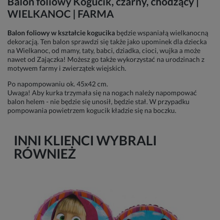
Balon foliowy Kogucik, czarny, chodzący |
WIELKANOC | FARMA
Balon foliowy w kształcie kogucika
będzie wspaniałą wielkanocną
dekoracją. Ten balon sprawdzi się także jako upominek dla dziecka
na Wielkanoc, od mamy, taty, babci, dziadka, cioci, wujka a może
nawet od Zajączka! Możesz go także wykorzystać na urodzinach z
motywem farmy i zwierzątek wiejskich.
Po napompowaniu ok. 45x42 cm.
Uwaga! Aby kurka trzymała się na nogach należy napompować
balon helem - nie będzie się unosił, będzie stał. W przypadku
pompowania powietrzem kogucik kładzie się na boczku.
INNI KLIENCI WYBRALI
RÓWNIEŻ