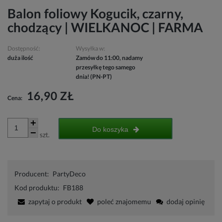
Balon foliowy Kogucik, czarny,
chodzący | WIELKANOC | FARMA
Dostępność:
Wysyłka w:
duża ilość
Zamów do 11:00, nadamy
przesyłkę tego samego
dnia! (PN-PT)
16,90 ZŁ
Cena:
Do koszyka
szt.
Producent:
PartyDeco
Kod produktu:
FB188
zapytaj o produkt
poleć znajomemu
dodaj opinię