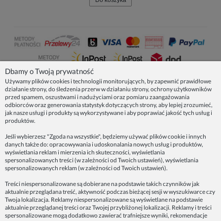
Do koszyka
Dbamy o Twoją prywatność
Używamy plików cookies i technologii monitorujących, by zapewnić prawidłowe
działanie strony, do śledzenia przerw w działaniu strony, ochrony użytkowników
NASZE PRODUKTY
przed spamem, oszustwami i nadużyciami oraz pomiaru zaangażowania
odbiorców oraz generowania statystyk dotyczących strony, aby lepiej zrozumieć,
jak nasze usługi i produkty są wykorzystywane i aby poprawiać jakość tych usług i
produktów.
INFORMACJE
Jeśli wybierzesz "Zgoda na wszystkie", będziemy używać plików cookie i innych
danych także do: opracowywania i udoskonalania nowych usług i produktów,
ZAINSPIRUJ SIĘ!
wyświetlania reklam i mierzenia ich skuteczności, wyświetlania
spersonalizowanych treści (w zależności od Twoich ustawień), wyświetlania
spersonalizowanych reklam (w zależności od Twoich ustawień).
Dane firmy:
Treści niespersonalizowane są dobierane na podstawie takich czynników jak
Spoko Motyw, Małgorzata Nowak-Staszak
aktualnie przeglądana treść, aktywność podczas bieżącej sesji w wyszukiwarce czy
ul. Skowronia 3D/4, 30-650 Kraków
Twoja lokalizacja. Reklamy niespersonalizowane są wyświetlane na podstawie
aktualnie przeglądanej treści oraz Twojej przybliżonej lokalizacji. Reklamy i treści
NIP 7343314687
spersonalizowane mogą dodatkowo zawierać trafniejsze wyniki, rekomendacje