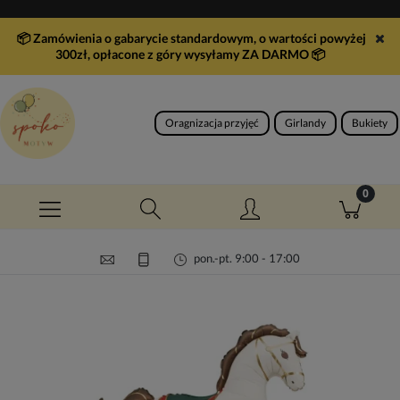
📦 Zamówienia o gabarycie standardowym, o wartości powyżej
300zł, opłacone z góry wysyłamy ZA DARMO
📦
Oragnizacja przyjęć
Girlandy
Bukiety
pon.-pt. 9:00 - 17:00