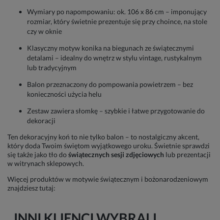
Wymiary po napompowaniu: ok. 106 x 86 cm – imponujący
rozmiar, który świetnie prezentuje się przy choince, na stole
czy w oknie
Klasyczny motyw konika na biegunach ze świątecznymi
detalami – idealny do wnętrz w stylu vintage, rustykalnym
lub tradycyjnym
Balon przeznaczony do pompowania powietrzem – bez
konieczności użycia helu
Zestaw zawiera słomkę – szybkie i łatwe przygotowanie do
dekoracji
Ten dekoracyjny koń to nie tylko balon – to nostalgiczny akcent,
który doda Twoim świętom wyjątkowego uroku. Świetnie sprawdzi
się także jako tło do
świątecznych sesji zdjęciowych
lub prezentacji
w witrynach sklepowych.
Więcej produktów w motywie świątecznym i bożonarodzeniowym
znajdziesz tutaj:
INNI KLIENCI WYBRALI