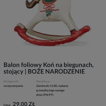
Balon foliowy Koń na biegunach,
stojący | BOŻE NARODZENIE
Dostępność:
Wysyłka w:
na wyczerpaniu
Zamów do 11:00, nadamy
przesyłkę tego samego
dnia! (PN-PT)
29,00 ZŁ
Cena: