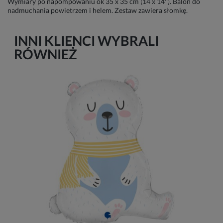
Wymiary po napompowaniu ok 35 x 35 cm (14 x 14''). Balon do
nadmuchania powietrzem i helem. Zestaw zawiera słomkę.
INNI KLIENCI WYBRALI
RÓWNIEŻ