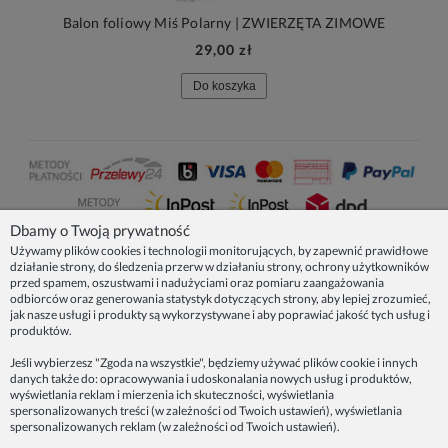
Balon foliowy Miś Polarny | ZWIERZĘTA ZIMOWE
29,00 zł
Do koszyka
Dbamy o Twoją prywatność
Używamy plików cookies i technologii monitorujących, by zapewnić prawidłowe
działanie strony, do śledzenia przerw w działaniu strony, ochrony użytkowników
NASZE PRODUKTY
przed spamem, oszustwami i nadużyciami oraz pomiaru zaangażowania
odbiorców oraz generowania statystyk dotyczących strony, aby lepiej zrozumieć,
jak nasze usługi i produkty są wykorzystywane i aby poprawiać jakość tych usług i
produktów.
INFORMACJE
Jeśli wybierzesz "Zgoda na wszystkie", będziemy używać plików cookie i innych
danych także do: opracowywania i udoskonalania nowych usług i produktów,
ZAINSPIRUJ SIĘ!
wyświetlania reklam i mierzenia ich skuteczności, wyświetlania
spersonalizowanych treści (w zależności od Twoich ustawień), wyświetlania
spersonalizowanych reklam (w zależności od Twoich ustawień).