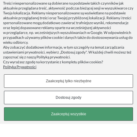
Dane firmy:
Treści niespersonalizowane są dobierane na podstawie takich czynników jak
Spoko Motyw, Małgorzata Nowak-Staszak
aktualnie przeglądana treść, aktywność podczas bieżącej sesji w wyszukiwarce czy
ul. Skowronia 3D/4, 30-650 Kraków
Twoja lokalizacja. Reklamy niespersonalizowane są wyświetlane na podstawie
aktualnie przeglądanej treści oraz Twojej przybliżonej lokalizacji. Reklamy i treści
NIP 7343314687
spersonalizowane mogą dodatkowo zawierać trafniejsze wyniki, rekomendacje
oraz lepiej dopasowane reklamy oparte na wcześniejszej aktywności
telefon: 512821491
w przeglądarce, np. wcześniejszych wyszukiwaniach w Google. W odpowiednich
e-mail:
kontakt@spoko-motyw.pl
przypadkach używamy plików cookie i danych także do dostosowywania usług do
konto do wpłat przelewem:
wieku odbiorcy.
92 1140 2004 0000 3202 7758 0405
Aby zobaczyć dodatkowe informacje, w tym szczegóły na temat zarządzania
ustawieniami prywatności, wybierz „Dostosuj zgody". W każdej chwili możesz też
zapoznać się z naszą
Polityką prywatności
.
Punkt odbioru zamówień:
Czy wyrażasz zgodę na korzystanie z kompletu plików cookies?
Pracownia Spoko Motyw
Polityka Prywatności
ul. Wadowicka 8i (za szlabanem, wejście z tyłu
budynku), 30-415 Kraków
Zaakceptuj tylko niezbędne
Dołącz do nas w mediach społecznościowych!
Dostosuj zgody
Copyrights © 2023 - SPOKO-MOTYW.PL
Zaakceptuj wszystkie
Pokaż pełną wersję strony