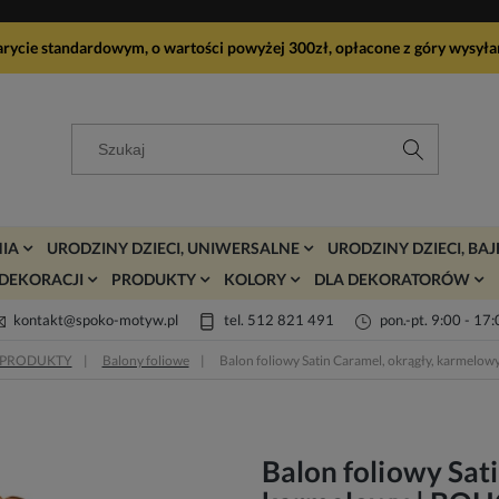
arycie standardowym, o wartości powyżej 300zł, opłacone z góry wy
IA
URODZINY DZIECI, UNIWERSALNE
URODZINY DZIECI, BA
DEKORACJI
PRODUKTY
KOLORY
DLA DEKORATORÓW
kontakt@spoko-motyw.pl
tel. 512 821 491
pon.-pt. 9:00 - 17
PRODUKTY
Balony foliowe
Balon foliowy Satin Caramel, okrągły, karmelo
Balon foliowy Sati