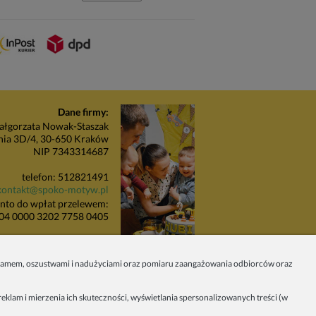
Dane firmy:
łgorzata Nowak-Staszak
nia 3D/4, 30-650 Kraków
NIP 7343314687
telefon: 512821491
kontakt@spoko-motyw.pl
nto do wpłat przelewem:
04 0000 3202 7758 0405
unkt odbioru zamówień:
Pracownia Spoko Motyw
 spamem, oszustwami i nadużyciami oraz pomiaru zaangażowania odbiorców oraz
 (za szlabanem, wejście z
budynku), 30-415 Kraków
eklam i mierzenia ich skuteczności, wyświetlania spersonalizowanych treści (w
Dołącz do nas w mediach