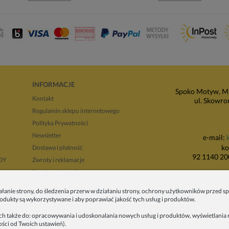
INFORMACJE
Spoko Motyw, Ma
Kontakt
ul. Skowro
Regulamin sklepu internetowego
Polityka Prywatności
Newsletter
e-mail:
ko
Dostawa i płatność
92 1140 20
NDY
Zwroty i reklamacje
Regulamin opinii
P
Regulaminy promocji
ałanie strony, do śledzenia przerw w działaniu strony, ochrony użytkowników przed
ul. Wadowicka 8i
produkty są wykorzystywane i aby poprawiać jakość tych usług i produktów.
tyłu 
ych także do: opracowywania i udoskonalania nowych usług i produktów, wyświetlania r
ości od Twoich ustawień).