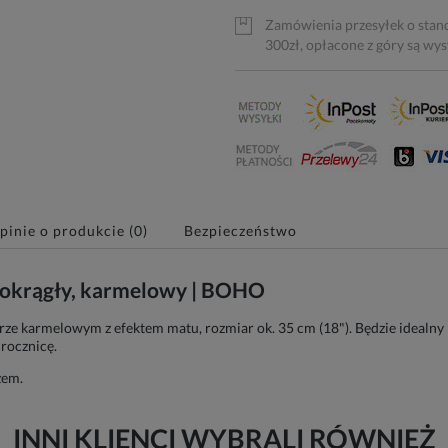
Zamówienia przesyłek o stan
300zł, opłacone z góry są wy
pinie o produkcie (0)
Bezpieczeństwo
, okrągły, karmelowy | BOHO
rze karmelowym z efektem matu, rozmiar ok. 35 cm (18"). Będzie idealny 
 rocznicę.
zem.
INNI KLIENCI WYBRALI RÓWNIEŻ