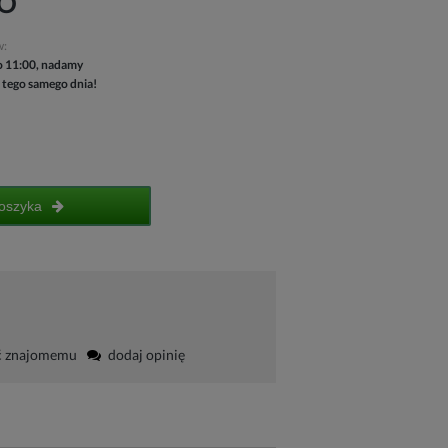
HO
w:
 11:00, nadamy
 tego samego dnia!
oszyka
ć znajomemu
dodaj opinię