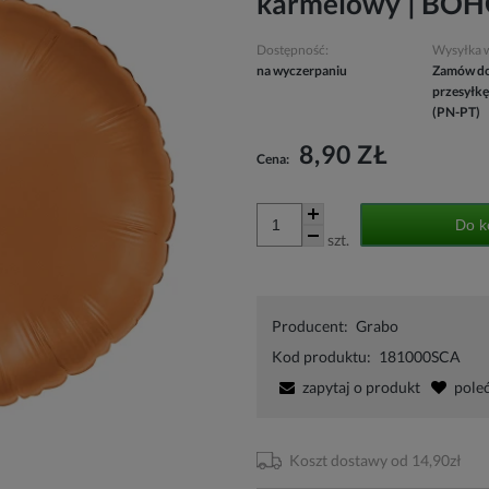
karmelowy | BO
Dostępność:
Wysyłka 
na wyczerpaniu
Zamów do
przesyłkę
(PN-PT)
8,90 ZŁ
Cena:
Do k
szt.
Producent:
Grabo
Kod produktu:
181000SCA
zapytaj o produkt
pole
Koszt dostawy od 14,90zł