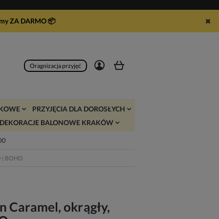
syłamy ZA DARMO
📦
Zarejestruj się
Zaloguj się
Oragnizacja przyjęć
JKOWE
PRZYJĘCIA DLA DOROSŁYCH
DEKORACJE BALONOWE KRAKÓW
:00
wy | BOHO
n Caramel, okrągły,