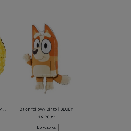
Balon foliowy Brawl Stars, okrągły | BRAWL STARS
Balon foliowy Bingo | BLUEY
16,90 zł
18,90 zł
Do koszyka
Do koszyka