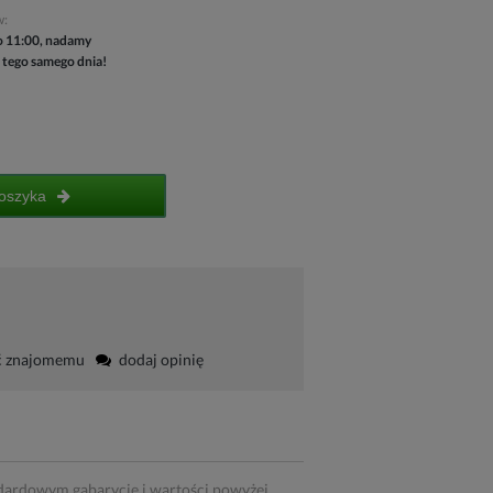
w:
 11:00, nadamy
 tego samego dnia!
oszyka
ć znajomemu
dodaj opinię
dardowym gabarycie i wartości powyżej