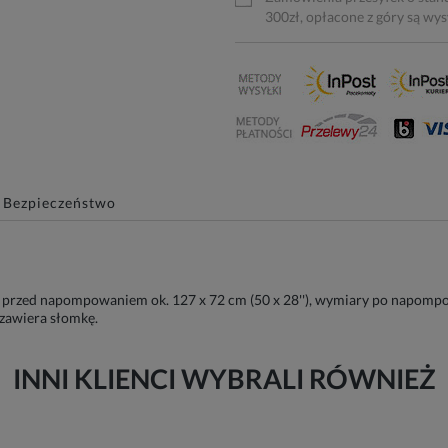
300zł, opłacone z góry są wy
Bezpieczeństwo
 przed napompowaniem ok. 127 x 72 cm (50 x 28''), wymiary po napompowa
zawiera słomkę.
INNI KLIENCI WYBRALI RÓWNIEŻ