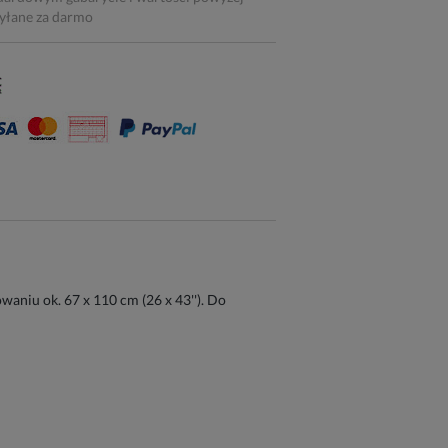
syłane za darmo
niu ok. 67 x 110 cm (26 x 43''). Do