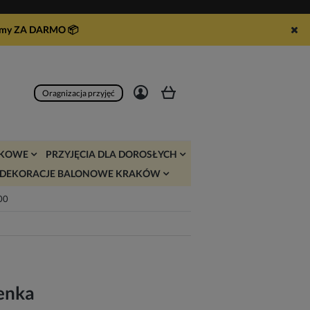
syłamy ZA DARMO
📦
Zarejestruj się
Zaloguj się
Oragnizacja przyjęć
JKOWE
PRZYJĘCIA DLA DOROSŁYCH
DEKORACJE BALONOWE KRAKÓW
:00
renka