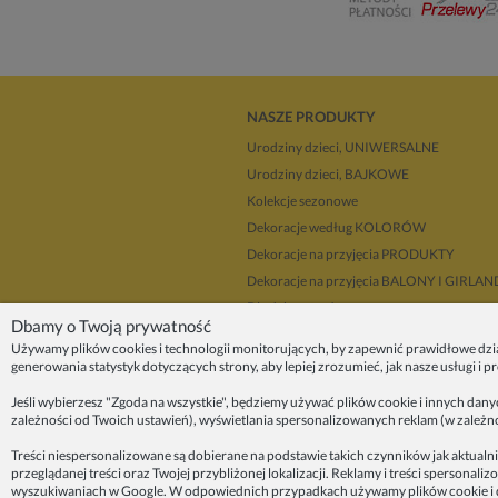
NASZE PRODUKTY
Urodziny dzieci, UNIWERSALNE
Urodziny dzieci, BAJKOWE
Kolekcje sezonowe
Dekoracje według KOLORÓW
Dekoracje na przyjęcia PRODUKTY
Dekoracje na przyjęcia BALONY I GIRLA
Dla dekoratorów
Dbamy o Twoją prywatność
Upominki i prezenty
Używamy plików cookies i technologii monitorujących, by zapewnić prawidłowe dzi
Dekoracje balonowe KRAKÓW
generowania statystyk dotyczących strony, aby lepiej zrozumieć, jak nasze usługi i 
Zleć organizację przyjęcia
Jeśli wybierzesz "Zgoda na wszystkie", będziemy używać plików cookie i innych dan
zależności od Twoich ustawień), wyświetlania spersonalizowanych reklam (w zależn
ZAINSPIRUJ SIĘ!
Treści niespersonalizowane są dobierane na podstawie takich czynników jak aktualni
przeglądanej treści oraz Twojej przybliżonej lokalizacji. Reklamy i treści sperson
O nas
wyszukiwaniach w Google. W odpowiednich przypadkach używamy plików cookie i d