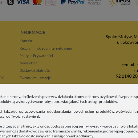
INFORMACJE
Spoko Motyw, Ma
Kontakt
ul. Skowro
Regulamin sklepu internetowego
Polityka Prywatności
Newsletter
e-mail:
ko
Dostawa i płatność
92 1140 20
NDY
Zwroty i reklamacje
Regulamin opinii
P
Regulaminy promocji
ałanie strony, do śledzenia przerw w działaniu strony, ochrony użytkowników przed
ul. Wadowicka 8i
produkty są wykorzystywane i aby poprawiać jakość tych usług i produktów.
tyłu 
ych także do: opracowywania i udoskonalania nowych usług i produktów, wyświetlania r
ości od Twoich ustawień).
e przeglądana treść, aktywność podczas bieżącej sesji w wyszukiwarce czy Twoja lokal
alizowane mogą dodatkowo zawierać trafniejsze wyniki, rekomendacje oraz lepiej dopas
anych także do dostosowywania usług do wieku odbiorcy.