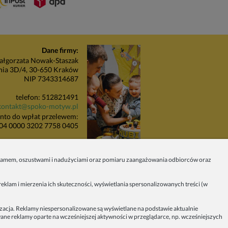
Dane firmy:
łgorzata Nowak-Staszak
nia 3D/4, 30-650 Kraków
NIP 7343314687
telefon: 512821491
kontakt@spoko-motyw.pl
nto do wpłat przelewem:
04 0000 3202 7758 0405
unkt odbioru zamówień:
Pracownia Spoko Motyw
 spamem, oszustwami i nadużyciami oraz pomiaru zaangażowania odbiorców oraz
 (za szlabanem, wejście z
budynku), 30-415 Kraków
eklam i mierzenia ich skuteczności, wyświetlania spersonalizowanych treści (w
Dołącz do nas w mediach
społecznościowych!
izacja. Reklamy niespersonalizowane są wyświetlane na podstawie aktualnie
owane reklamy oparte na wcześniejszej aktywności w przeglądarce, np. wcześniejszych