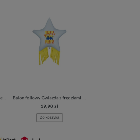
Balon foliowy Piłka w gwiazdki, zielony
Balon foliowy Gwiazda z frędzlami Minionki
Balon foliowy Flamin
19,90 zł
19,90 zł
Do koszyka
Do koszyka