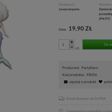
Dostępność:
Wysyłka 
na wyczerpaniu
Zamów do
przesyłkę
(PN-PT)
19,90 ZŁ
Cena:
Do k
szt.
Producent:
PartyDeco
Kod produktu:
FB256
zapytaj o produkt
pole
Koszt dostawy od 14,90zł
Zamówienia przesyłek o stan