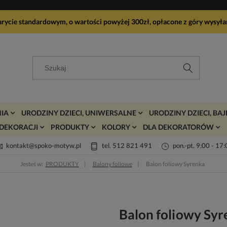
arycie standardowym, o wartości powyżej 300zł, opłacone z góry wy
IA
URODZINY DZIECI, UNIWERSALNE
URODZINY DZIECI, BA
DEKORACJI
PRODUKTY
KOLORY
DLA DEKORATORÓW
kontakt@spoko-motyw.pl
tel. 512 821 491
pon.-pt. 9:00 - 17
Jesteś w:
PRODUKTY
Balony foliowe
Balon foliowy Syrenka
Balon foliowy Sy