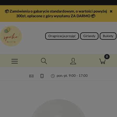
📦 Zamówienia o gabarycie standardowym, o wartości powyżej
300zł, opłacone z góry wysyłamy ZA DARMO
📦
Oragnizacja przyjęć
Girlandy
Bukiety
pon.-pt. 9:00 - 17:00