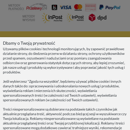
NASZE PRODUKTY
Dbamy o Twoją prywatność
Używamy plików cookies i technologii monitorujących, by zapewnić prawidłowe
działanie strony, do śledzenia przerw w działaniu strony, ochrony użytkowników
INFORMACJE
przed spamem, oszustwami i nadużyciami oraz pomiaru zaangażowania
odbiorców oraz generowania statystyk dotyczących strony, aby lepiej zrozumieć,
jak nasze usługi i produkty są wykorzystywane i aby poprawiać jakość tych usług i
ZAINSPIRUJ SIĘ!
produktów.
Jeśli wybierzesz "Zgoda na wszystkie", będziemy używać plików cookie i innych
danych także do: opracowywania i udoskonalania nowych usług i produktów,
Dane firmy:
wyświetlania reklam i mierzenia ich skuteczności, wyświetlania
Spoko Motyw, Małgorzata Nowak-Staszak
spersonalizowanych treści (w zależności od Twoich ustawień), wyświetlania
ul. Skowronia 3D/4, 30-650 Kraków
spersonalizowanych reklam (w zależności od Twoich ustawień).
NIP 7343314687
Treści niespersonalizowane są dobierane na podstawie takich czynników jak
aktualnie przeglądana treść, aktywność podczas bieżącej sesji w wyszukiwarce czy
telefon: 512821491
Twoja lokalizacja. Reklamy niespersonalizowane są wyświetlane na podstawie
e-mail:
kontakt@spoko-motyw.pl
aktualnie przeglądanej treści oraz Twojej przybliżonej lokalizacji. Reklamy i treści
konto do wpłat przelewem:
spersonalizowane mogą dodatkowo zawierać trafniejsze wyniki, rekomendacje