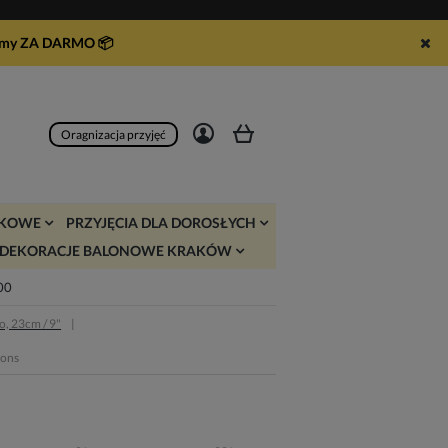
syłamy ZA DARMO
📦
Zarejestruj się
Zaloguj się
Oragnizacja przyjęć
JKOWE
PRZYJĘCIA DLA DOROSŁYCH
DEKORACJE BALONOWE KRAKÓW
:00
o, 23cm / 9"
oons