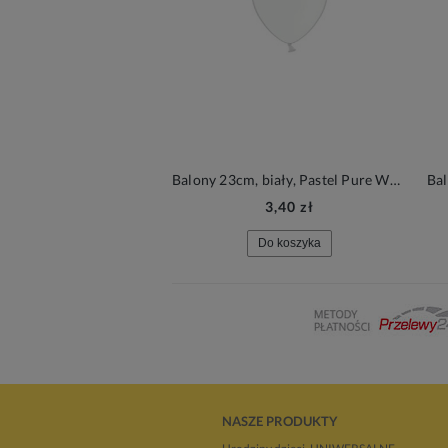
Balony 23cm, biały, Pastel Pure White, 6szt.| PartyDeco Strong Balloons
3,40 zł
Do koszyka
NASZE PRODUKTY