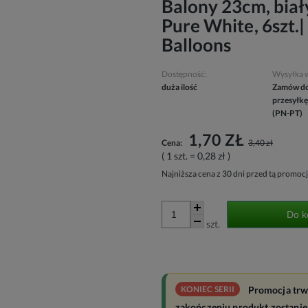
Balony 23cm, biały
Pure White, 6szt.
Balloons
Dostępność:
Wysyłka 
duża ilość
Zamów do
przesyłkę
(PN-PT)
1,70 ZŁ
Cena:
3,40 zł
( 1
szt.
=
0,28 zł
)
Najniższa cena z 30 dni przed tą promocj
Do k
szt.
KONIEC SERII
Promocja trw
zakończeniu produkt zostanie 