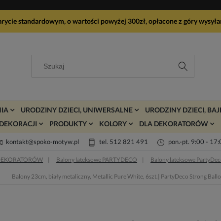
arycie standardowym, o wartości powyżej 300zł, opłacone z góry wy
IA
URODZINY DZIECI, UNIWERSALNE
URODZINY DZIECI, BA
DEKORACJI
PRODUKTY
KOLORY
DLA DEKORATORÓW
kontakt@spoko-motyw.pl
tel. 512 821 491
pon.-pt. 9:00 - 17
DEKORATORÓW
Balony lateksowe PARTYDECO
Balony lateksowe PartyDec
Balony 23cm, biały metaliczny, Metallic Pure White, 6szt.| PartyDeco Strong Ball