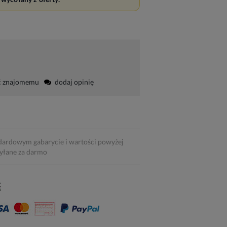
ć znajomemu
dodaj opinię
dardowym gabarycie i wartości powyżej
syłane za darmo