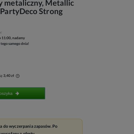
 metaliczny, Metallic
| PartyDeco Strong
w:
 11:00, nadamy
 tego samego dnia!
ą:
3,40 zł
oszyka
a do wyczerpania zapasów. Po
wycofany z oferty.