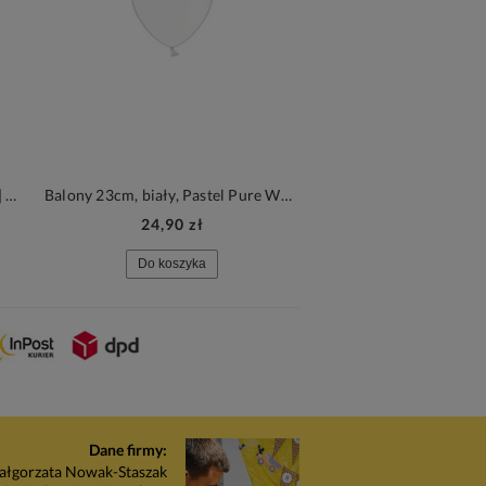
Balony 61cm, Forest Green, 1szt. | Sempertex Fashion Solid
Balony 23cm, biały, Pastel Pure White, 100szt.| PartyDeco Strong Balloons
24,90 zł
2,90 zł
Do koszyka
Do koszyka
Dane firmy:
łgorzata Nowak-Staszak