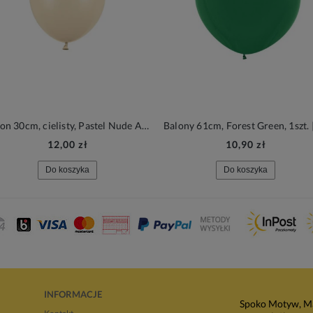
Balon 30cm, cielisty, Pastel Nude Alabaster, 1szt.| PartyDeco Strong Balloons + HEL (odbiór osobisty, dostawa, Kraków)
12,00 zł
10,90 zł
Do koszyka
Do koszyka
INFORMACJE
Spoko Motyw, Ma