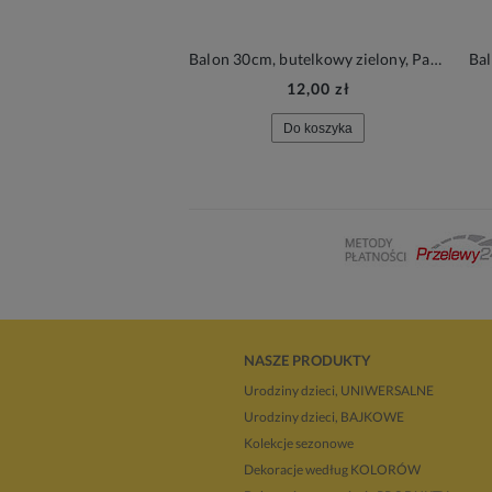
Balon 30cm, butelkowy zielony, Pastel Bottle Green, 1szt.| PartyDeco Strong Balloons + HEL (odbiór osobisty, dostawa, Kraków)
12,00 zł
Do koszyka
NASZE PRODUKTY
Urodziny dzieci, UNIWERSALNE
Urodziny dzieci, BAJKOWE
Kolekcje sezonowe
Dekoracje według KOLORÓW