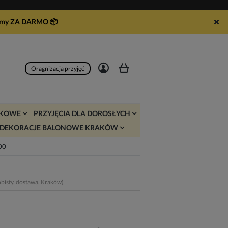
syłamy ZA DARMO
📦
Zarejestruj się
Zaloguj się
Oragnizacja przyjęć
JKOWE
PRZYJĘCIA DLA DOROSŁYCH
DEKORACJE BALONOWE KRAKÓW
:00
bisty, dostawa, Kraków)