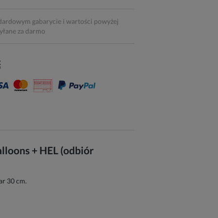
dardowym gabarycie i wartości powyżej
syłane za darmo
lloons + HEL (odbiór
ar 30 cm.