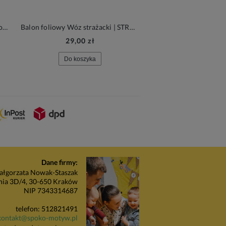
4,95 zł
Balon 30cm, c. niebieski, Pastel Royal Blue, 1szt.| PartyDeco Strong Balloons + HEL (odbiór osobisty, dostawa, Kraków)
Balon foliowy Wóz strażacki | STRAŻ POŻARNA
29,00 zł
Cena regularn
9,90 zł
Do koszyka
Najniższa cena:
9,
Do koszyka
Dane firmy:
łgorzata Nowak-Staszak
nia 3D/4, 30-650 Kraków
NIP 7343314687
telefon: 512821491
kontakt@spoko-motyw.pl