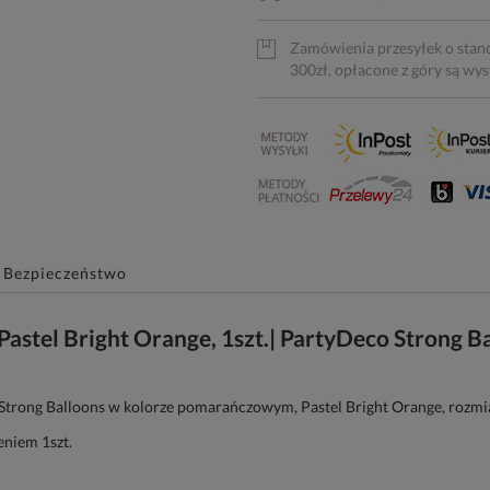
Zamówienia przesyłek o stan
300zł, opłacone z góry są wy
Bezpieczeństwo
stel Bright Orange, 1szt.| PartyDeco Strong Ba
o Strong Balloons w kolorze pomarańczowym, Pastel Bright Orange, rozmi
eniem 1szt.