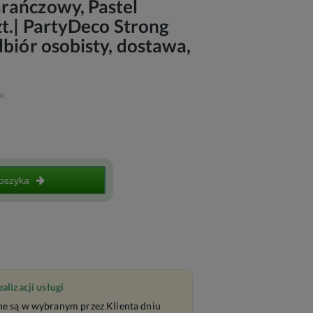
rańczowy, Pastel
zt.| PartyDeco Strong
dbiór osobisty, dostawa,
w:
oszyka
lizacji usługi
e są w wybranym przez Klienta dniu