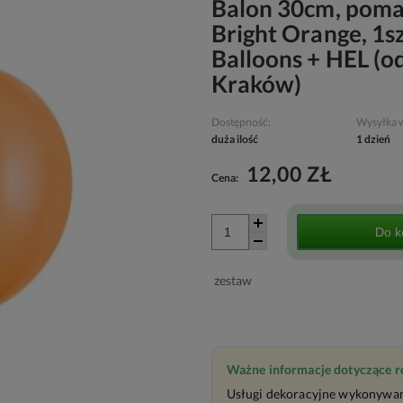
Balon 30cm, poma
Bright Orange, 1s
Balloons + HEL (o
Kraków)
Dostępność:
Wysyłka 
duża ilość
1 dzień
12,00 ZŁ
Cena:
Do k
zestaw
Ważne informacje dotyczące rea
Usługi dekoracyjne wykonywan