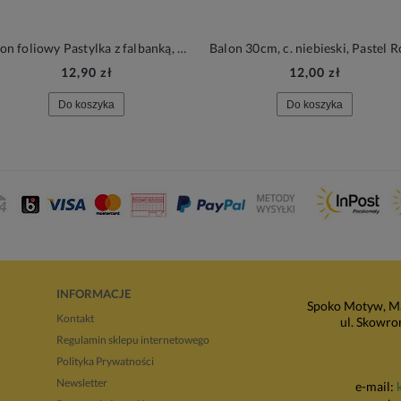
Balon foliowy Pastylka z falbanką, Back to school
12,90 zł
12,00 zł
Do koszyka
Do koszyka
INFORMACJE
Spoko Motyw, Ma
Kontakt
ul. Skowro
Regulamin sklepu internetowego
Polityka Prywatności
Newsletter
e-mail: