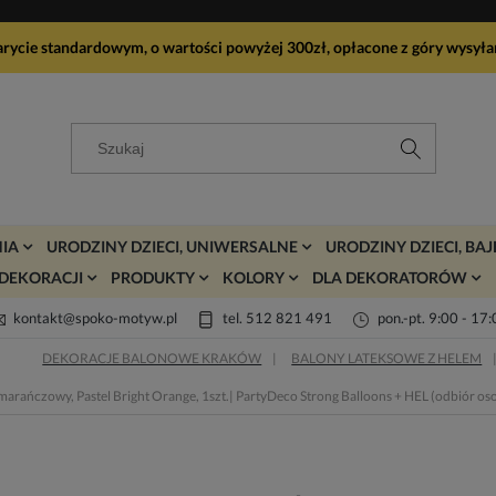
arycie standardowym, o wartości powyżej 300zł, opłacone z góry wy
IA
URODZINY DZIECI, UNIWERSALNE
URODZINY DZIECI, BA
DEKORACJI
PRODUKTY
KOLORY
DLA DEKORATORÓW
kontakt@spoko-motyw.pl
tel. 512 821 491
pon.-pt. 9:00 - 17
DEKORACJE BALONOWE KRAKÓW
BALONY LATEKSOWE Z HELEM
arańczowy, Pastel Bright Orange, 1szt.| PartyDeco Strong Balloons + HEL (odbiór oso