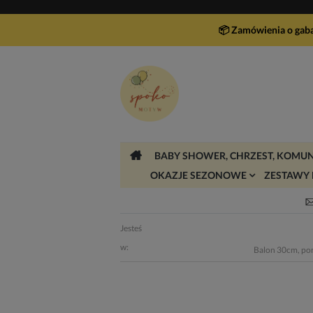
📦 Zamówienia o gab
BABY SHOWER, CHRZEST, KOMUN
OKAZJE SEZONOWE
ZESTAWY 
Jesteś
w:
Balon 30cm, pom