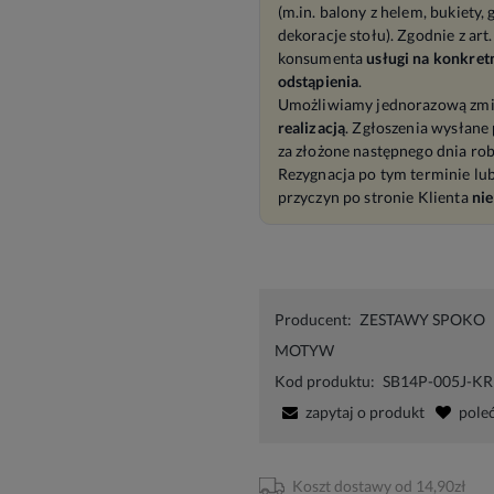
(m.in. balony z helem, bukiety, g
dekoracje stołu). Zgodnie z ar
konsumenta
usługi na konkret
odstąpienia
.
Umożliwiamy jednorazową zmi
realizacją
. Zgłoszenia wysłane 
za złożone następnego dnia rob
Rezygnacja po tym terminie lu
przyczyn po stronie Klienta
nie
Producent:
ZESTAWY SPOKO
MOTYW
Kod produktu:
SB14P-005J-K
zapytaj o produkt
pole
Koszt dostawy od 14,90zł