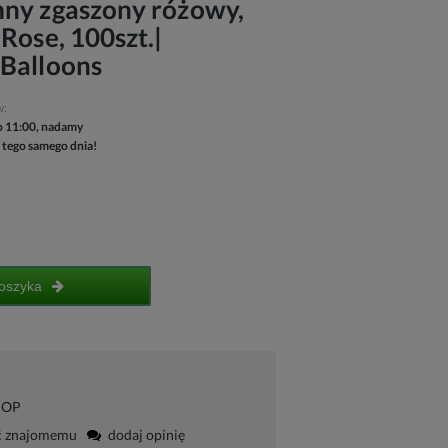
mny zgaszony różowy,
Rose, 100szt.|
 Balloons
w:
 11:00, nadamy
 tego samego dnia!
oszyka
-OP
ć znajomemu
dodaj opinię