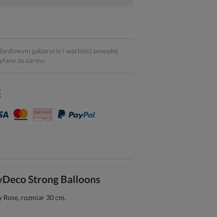
dardowym gabarycie i wartości powyżej
syłane za darmo
tyDeco Strong Balloons
y Rose, rozmiar 30 cm.