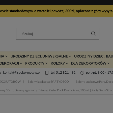
arycie standardowym, o wartości powyżej 300zł, opłacone z góry wy
IA
URODZINY DZIECI, UNIWERSALNE
URODZINY DZIECI, BA
DEKORACJI
PRODUKTY
KOLORY
DLA DEKORATORÓW
kontakt@spoko-motyw.pl
tel. 512 821 491
pon.-pt. 9:00 - 17
DEKORATORÓW
Balony lateksowe PARTYDECO
Balony lateksowe PartyDeco
ony 30cm, ciemny zgaszony różowy, Pastel Dark Dusty Rose, 100szt.| PartyDeco Stro