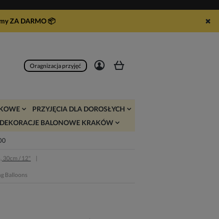
syłamy ZA DARMO
📦
Zarejestruj się
Zaloguj się
Oragnizacja przyjęć
JKOWE
PRZYJĘCIA DLA DOROSŁYCH
DEKORACJE BALONOWE KRAKÓW
:00
, 30cm / 12"
ng Balloons