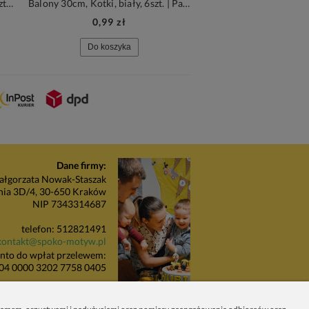
Balony 30cm, Almond White, 50szt. | Sempertex Fashion Solid
Balony 30cm, Kotki, biały, 6szt. | PartyDeco Strong Balloons
0,99 zł
59,90 zł
Do koszyka
Do koszyka
Dane firmy:
łgorzata Nowak-Staszak
nia 3D/4, 30-650 Kraków
NIP 7343314687
telefon: 512821491
kontakt@spoko-motyw.pl
nto do wpłat przelewem:
04 0000 3202 7758 0405
unkt odbioru zamówień:
Pracownia Spoko Motyw