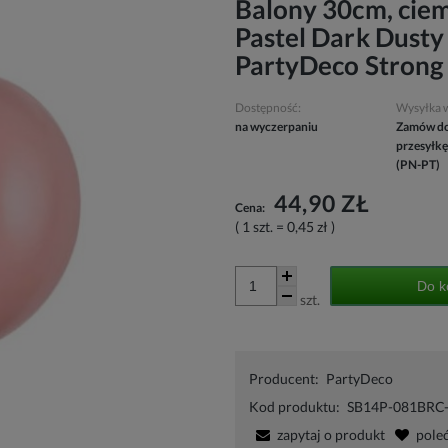
Balony 30cm, cie
Pastel Dark Dusty 
PartyDeco Strong
Dostępność:
Wysyłka 
na wyczerpaniu
Zamów do
przesyłkę
(PN-PT)
44,90 ZŁ
Cena:
( 1
szt.
=
0,45 zł
)
Do k
szt.
Producent:
PartyDeco
Kod produktu:
SB14P-081BRC
zapytaj o produkt
pole