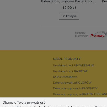
Balon 30cm, brązowy, Pastel Cocoa Brown, 1szt.| PartyDeco Strong Balloons + HEL (odbiór osobisty, dostawa, Kraków)
12,00 zł
Do koszyka
NASZE PRODUKTY
Urodziny dzieci, UNIWERSALNE
Urodziny dzieci, BAJKOWE
Kolekcje sezonowe
Dekoracje według KOLORÓW
Dekoracje na przyjęcia PRODUKTY
Dekoracje na przyjęcia BALONY I GIRLA
Dla dekoratorów
Dbamy o Twoją prywatność
Upominki i prezenty