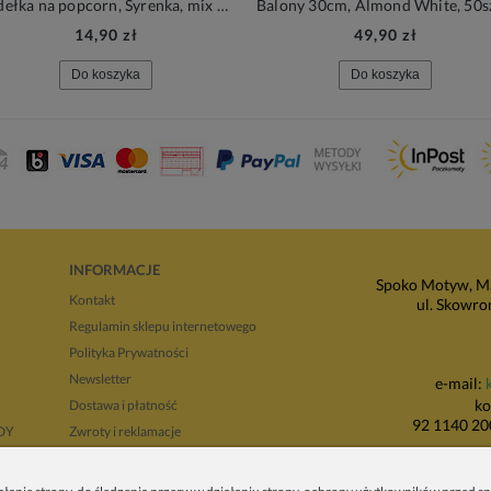
Pudełka na popcorn, Syrenka, mix kolorów, 6szt.
14,90 zł
49,90 zł
Do koszyka
Do koszyka
INFORMACJE
Spoko Motyw, Ma
Kontakt
ul. Skowro
Regulamin sklepu internetowego
Polityka Prywatności
Newsletter
e-mail:
ko
Dostawa i płatność
92 1140 20
NDY
Zwroty i reklamacje
Regulamin opinii
P
Regulaminy promocji