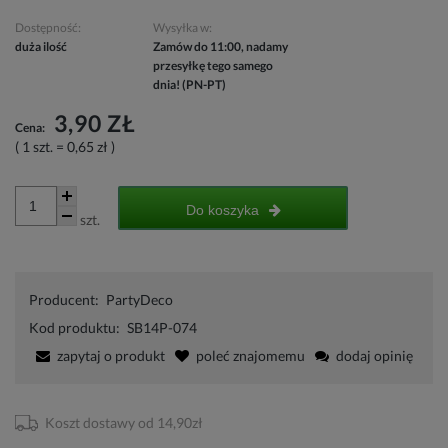
Dostępność:
Wysyłka w:
duża ilość
Zamów do 11:00, nadamy
przesyłkę tego samego
dnia! (PN-PT)
3,90 ZŁ
Cena:
( 1
szt.
=
0,65 zł
)
Do koszyka
szt.
Producent:
PartyDeco
Kod produktu:
SB14P-074
zapytaj o produkt
poleć znajomemu
dodaj opinię
Koszt dostawy od 14,90zł