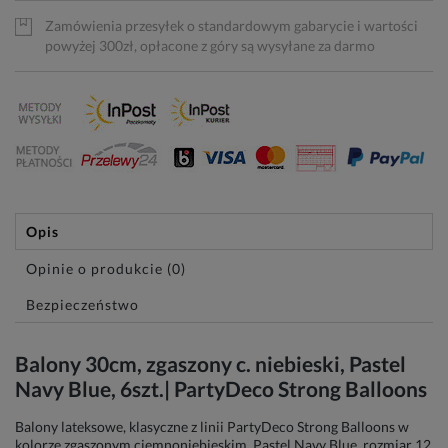
Zamówienia przesyłek o standardowym gabarycie i wartości
powyżej 300zł, opłacone z góry są wysyłane za darmo
Opis
Opinie o produkcie (0)
Bezpieczeństwo
Balony 30cm, zgaszony c. niebieski, Pastel
Navy Blue, 6szt.| PartyDeco Strong Balloons
Balony lateksowe, klasyczne z linii PartyDeco Strong Balloons w
kolorze zgaszonym ciemnoniebieskim, Pastel Navy Blue, rozmiar 12