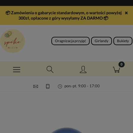
📦 Zamówienia o gabarycie standardowym, o wartości powyżej
300zł, opłacone z góry wysyłamy ZA DARMO
📦
Oragnizacja przyjęć
Girlandy
Bukiety
pon.-pt. 9:00 - 17:00