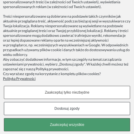
spersonalizowanych treści (w zależności od Twoich ustawień), wyświetlania
spersonalizowanych reklam (w zależności od Twoich ustawień).
Dane firmy:
Treści niespersonalizowane są dobierane na podstawie takich czynników jak
Spoko Motyw, Małgorzata Nowak-Staszak
aktualnie przeglądana treść, aktywność podczas bieżącej sesji w wyszukiwarce czy
ul. Skowronia 3D/4, 30-650 Kraków
Twoja lokalizacja. Reklamy niespersonalizowane są wyświetlane na podstawie
aktualnie przeglądanej treści oraz Twojej przybliżonej lokalizacji. Reklamy i treści
NIP 7343314687
spersonalizowane mogą dodatkowo zawierać trafniejsze wyniki, rekomendacje
oraz lepiej dopasowane reklamy oparte na wcześniejszej aktywności
telefon: 512821491
w przeglądarce, np. wcześniejszych wyszukiwaniach w Google. W odpowiednich
e-mail:
kontakt@spoko-motyw.pl
przypadkach używamy plików cookie i danych także do dostosowywania usług do
konto do wpłat przelewem:
wieku odbiorcy.
92 1140 2004 0000 3202 7758 0405
Aby zobaczyć dodatkowe informacje, w tym szczegóły na temat zarządzania
ustawieniami prywatności, wybierz „Dostosuj zgody". W każdej chwili możesz też
zapoznać się z naszą
Polityką prywatności
.
Punkt odbioru zamówień:
Czy wyrażasz zgodę na korzystanie z kompletu plików cookies?
Pracownia Spoko Motyw
Polityka Prywatności
ul. Wadowicka 8i (za szlabanem, wejście z tyłu
budynku), 30-415 Kraków
Zaakceptuj tylko niezbędne
Dołącz do nas w mediach społecznościowych!
Dostosuj zgody
Copyrights © 2023 - SPOKO-MOTYW.PL
Zaakceptuj wszystkie