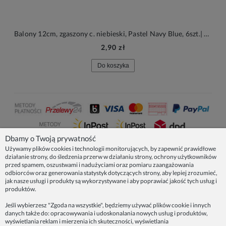
Balony 12cm, zgaszony c. niebieski, Pastel Navy Blue, 6szt.| PartyDeco Strong Balloons
2,90 zł
Do koszyka
Dbamy o Twoją prywatność
Używamy plików cookies i technologii monitorujących, by zapewnić prawidłowe
działanie strony, do śledzenia przerw w działaniu strony, ochrony użytkowników
NASZE PRODUKTY
przed spamem, oszustwami i nadużyciami oraz pomiaru zaangażowania
odbiorców oraz generowania statystyk dotyczących strony, aby lepiej zrozumieć,
jak nasze usługi i produkty są wykorzystywane i aby poprawiać jakość tych usług i
produktów.
INFORMACJE
Jeśli wybierzesz "Zgoda na wszystkie", będziemy używać plików cookie i innych
danych także do: opracowywania i udoskonalania nowych usług i produktów,
ZAINSPIRUJ SIĘ!
wyświetlania reklam i mierzenia ich skuteczności, wyświetlania