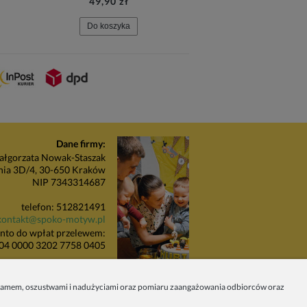
49,90 zł
21,90 zł
Do koszyka
Do koszyka
Dane firmy:
łgorzata Nowak-Staszak
nia 3D/4, 30-650 Kraków
NIP 7343314687
telefon: 512821491
kontakt@spoko-motyw.pl
nto do wpłat przelewem:
04 0000 3202 7758 0405
unkt odbioru zamówień:
Pracownia Spoko Motyw
 spamem, oszustwami i nadużyciami oraz pomiaru zaangażowania odbiorców oraz
 (za szlabanem, wejście z