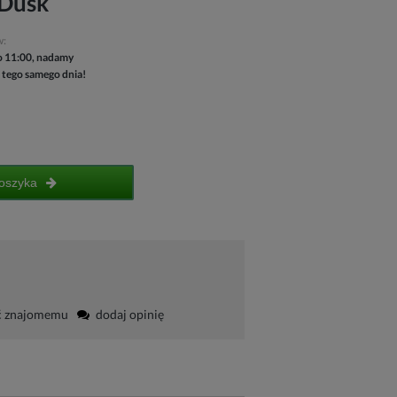
 Dusk
w:
 11:00, nadamy
 tego samego dnia!
oszyka
ć znajomemu
dodaj opinię