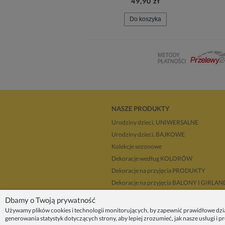
49,90 zł
Do koszyka
NASZE PRODUKTY
Urodziny dzieci, UNIWERSALNE
Urodziny dzieci, BAJKOWE
Kolekcje sezonowe
Dekoracje według KOLORÓW
Dekoracje na przyjęcia PRODUKTY
Dekoracje na przyjęcia BALONY I GIRLA
Dla dekoratorów
Dbamy o Twoją prywatność
Upominki i prezenty
Używamy plików cookies i technologii monitorujących, by zapewnić prawidłowe dzi
generowania statystyk dotyczących strony, aby lepiej zrozumieć, jak nasze usługi i 
Dekoracje balonowe KRAKÓW