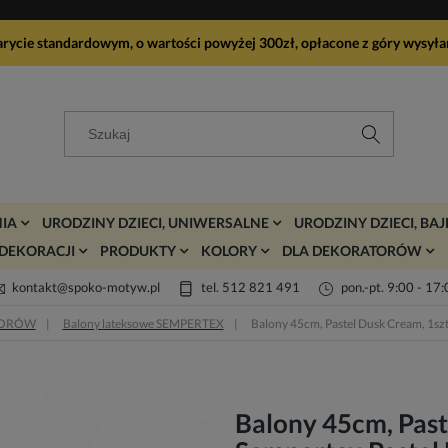
arycie standardowym, o wartości powyżej 300zł, opłacone z góry wy
IA
URODZINY DZIECI, UNIWERSALNE
URODZINY DZIECI, BA
DEKORACJI
PRODUKTY
KOLORY
DLA DEKORATORÓW
kontakt@spoko-motyw.pl
tel. 512 821 491
pon.-pt. 9:00 - 17
TORÓW
Balony lateksowe SEMPERTEX
Balony 45cm, Pastel Dusk Cream, 1szt
Balony 45cm, Paste