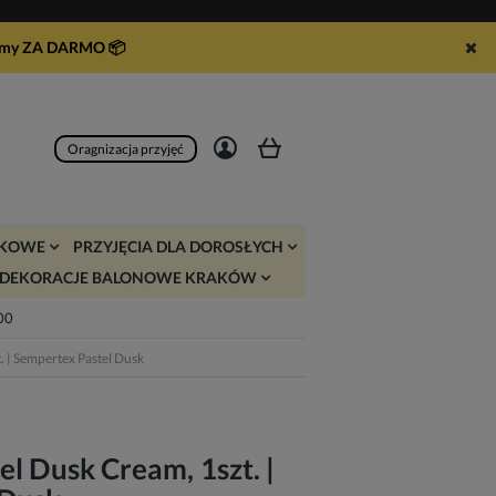
syłamy ZA DARMO
📦
Zarejestruj się
Zaloguj się
Oragnizacja przyjęć
JKOWE
PRZYJĘCIA DLA DOROSŁYCH
DEKORACJE BALONOWE KRAKÓW
:00
. | Sempertex Pastel Dusk
l Dusk Cream, 1szt. |