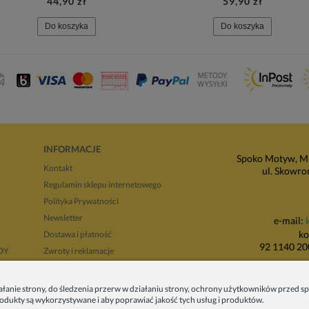
44,90 zł
59,90 zł
Do koszyka
Do koszyka
INFORMACJE
Spoko Motyw, Ma
Kontakt
ul. Skowro
Regulamin sklepu internetowego
Polityka Prywatności
Newsletter
e-mail:
ko
Dostawa i płatność
92 1140 20
NDY
Zwroty i reklamacje
Regulamin opinii
P
Regulaminy promocji
ałanie strony, do śledzenia przerw w działaniu strony, ochrony użytkowników przed
produkty są wykorzystywane i aby poprawiać jakość tych usług i produktów.
ul. Wadowicka 8i