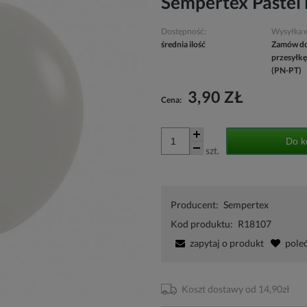
Sempertex Pastel
Dostępność:
Wysyłka 
średnia ilość
Zamów do
przesyłkę
(PN-PT)
3,90 ZŁ
Cena:
Do k
szt.
Producent:
Sempertex
Kod produktu:
R18107
zapytaj o produkt
pole
Koszt dostawy od 14,90zł