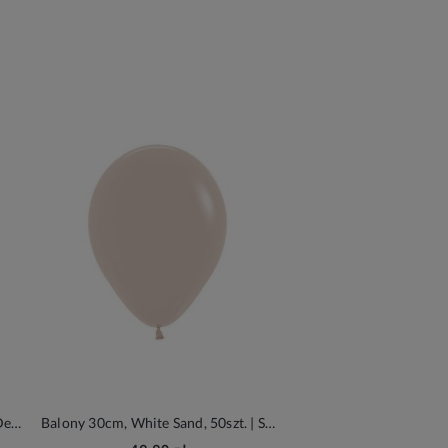
Balony 30cm, złoty, 50szt.| PartyDeco Glossy Balloons
Balony 30cm, White Sand, 50szt. | Sempertex Fashion Solid