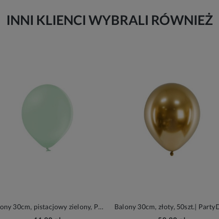
INNI KLIENCI WYBRALI RÓWNIEŻ
Balony 30cm, pistacjowy zielony, Pastel Pistachio, 100szt.| PartyDeco Strong Balloons