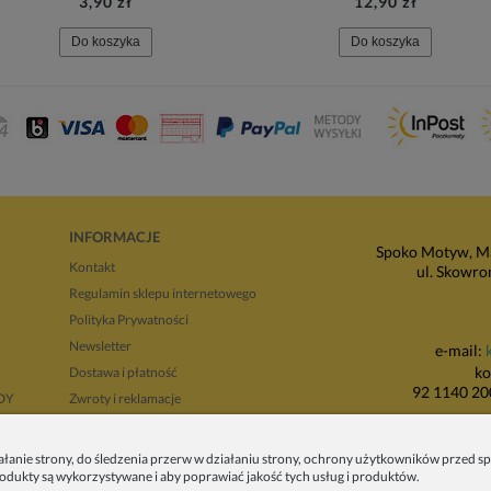
3,90 zł
12,90 zł
Do koszyka
Do koszyka
INFORMACJE
Spoko Motyw, Ma
Kontakt
ul. Skowro
Regulamin sklepu internetowego
Polityka Prywatności
Newsletter
e-mail:
ko
Dostawa i płatność
92 1140 20
NDY
Zwroty i reklamacje
Regulamin opinii
P
Regulaminy promocji
ałanie strony, do śledzenia przerw w działaniu strony, ochrony użytkowników przed
produkty są wykorzystywane i aby poprawiać jakość tych usług i produktów.
ul. Wadowicka 8i