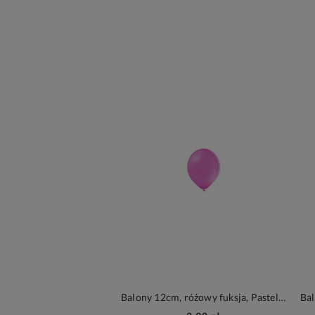
Balony 12cm, różowy fuksja, Pastel Fuchsia, 6szt.| PartyDeco Strong Balloons