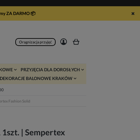
syłamy ZA DARMO
📦
Zarejestruj się
Zaloguj się
Oragnizacja przyjęć
JKOWE
PRZYJĘCIA DLA DOROSŁYCH
DEKORACJE BALONOWE KRAKÓW
:00
ertex Fashion Solid
 1szt. | Sempertex