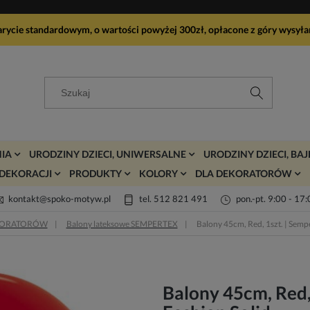
arycie standardowym, o wartości powyżej 300zł, opłacone z góry wy
IA
URODZINY DZIECI, UNIWERSALNE
URODZINY DZIECI, BA
DEKORACJI
PRODUKTY
KOLORY
DLA DEKORATORÓW
kontakt@spoko-motyw.pl
tel. 512 821 491
pon.-pt. 9:00 - 17
KORATORÓW
Balony lateksowe SEMPERTEX
Balony 45cm, Red, 1szt. | Semp
Balony 45cm, Red,