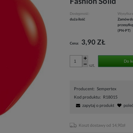
Fashion Solid
Dostępność:
Wysyłka 
duża ilość
Zamów do
przesyłkę
(PN-PT)
3,90 ZŁ
Cena:
Do k
szt.
Producent:
Sempertex
Kod produktu:
R18015
zapytaj o produkt
pole
Koszt dostawy od 14,90zł