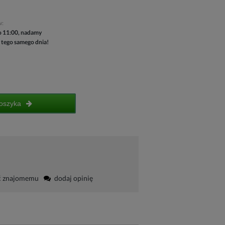
w:
 11:00, nadamy
 tego samego dnia!
oszyka
ć znajomemu
dodaj opinię