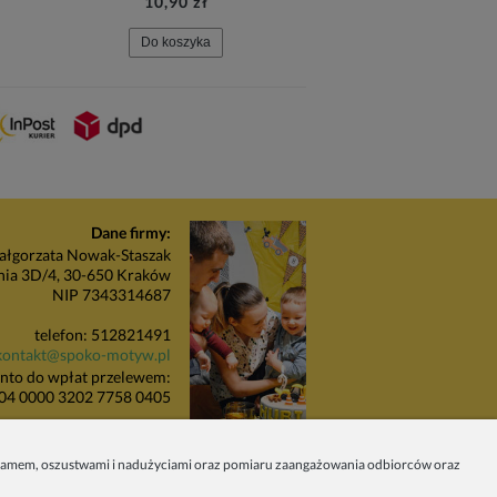
10,90 zł
3,90 zł
Do koszyka
Do koszyka
Dane firmy:
łgorzata Nowak-Staszak
nia 3D/4, 30-650 Kraków
NIP 7343314687
telefon: 512821491
kontakt@spoko-motyw.pl
nto do wpłat przelewem:
04 0000 3202 7758 0405
unkt odbioru zamówień:
Pracownia Spoko Motyw
 spamem, oszustwami i nadużyciami oraz pomiaru zaangażowania odbiorców oraz
 (za szlabanem, wejście z