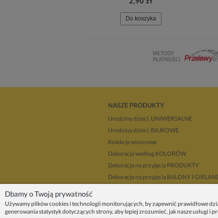
2,90 zł
Do koszyka
NASZE PRODUKTY
Urodziny dzieci, UNIWERSALNE
Urodziny dzieci, BAJKOWE
Kolekcje sezonowe
Dekoracje według KOLORÓW
Dekoracje na przyjęcia PRODUKTY
Dekoracje na przyjęcia BALONY I GIRLA
Dla dekoratorów
Dbamy o Twoją prywatność
Upominki i prezenty
Używamy plików cookies i technologii monitorujących, by zapewnić prawidłowe dzi
generowania statystyk dotyczących strony, aby lepiej zrozumieć, jak nasze usługi i 
Dekoracje balonowe KRAKÓW