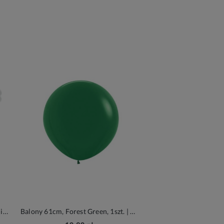
Świeczki urodzinowe Stokrotki, mix kolorów
Balony 61cm, Forest Green, 1szt. | Sempertex Fashion Solid