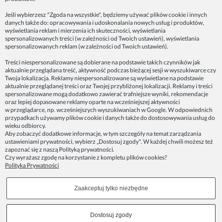
Jeśli wybierzesz "Zgoda na wszystkie", będziemy używać plików cookie i innych
danych także do: opracowywania i udoskonalania nowych usług i produktów,
ZAINSPIRUJ SIĘ!
wyświetlania reklam i mierzenia ich skuteczności, wyświetlania
spersonalizowanych treści (w zależności od Twoich ustawień), wyświetlania
spersonalizowanych reklam (w zależności od Twoich ustawień).
Dane firmy:
Treści niespersonalizowane są dobierane na podstawie takich czynników jak
Spoko Motyw, Małgorzata Nowak-Staszak
aktualnie przeglądana treść, aktywność podczas bieżącej sesji w wyszukiwarce czy
ul. Skowronia 3D/4, 30-650 Kraków
Twoja lokalizacja. Reklamy niespersonalizowane są wyświetlane na podstawie
aktualnie przeglądanej treści oraz Twojej przybliżonej lokalizacji. Reklamy i treści
NIP 7343314687
spersonalizowane mogą dodatkowo zawierać trafniejsze wyniki, rekomendacje
oraz lepiej dopasowane reklamy oparte na wcześniejszej aktywności
telefon: 512821491
w przeglądarce, np. wcześniejszych wyszukiwaniach w Google. W odpowiednich
e-mail:
kontakt@spoko-motyw.pl
przypadkach używamy plików cookie i danych także do dostosowywania usług do
konto do wpłat przelewem:
wieku odbiorcy.
92 1140 2004 0000 3202 7758 0405
Aby zobaczyć dodatkowe informacje, w tym szczegóły na temat zarządzania
ustawieniami prywatności, wybierz „Dostosuj zgody". W każdej chwili możesz też
zapoznać się z naszą
Polityką prywatności
.
Punkt odbioru zamówień:
Czy wyrażasz zgodę na korzystanie z kompletu plików cookies?
Pracownia Spoko Motyw
Polityka Prywatności
ul. Wadowicka 8i (za szlabanem, wejście z tyłu
budynku), 30-415 Kraków
Zaakceptuj tylko niezbędne
Dołącz do nas w mediach społecznościowych!
Dostosuj zgody