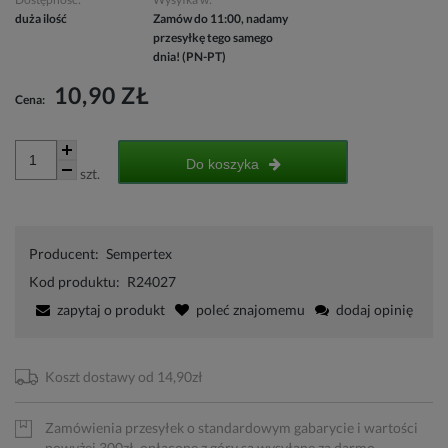
duża ilość
Zamów do 11:00, nadamy
przesyłkę tego samego
dnia! (PN-PT)
10,90 ZŁ
Cena:
Do koszyka
szt.
Producent:
Sempertex
Kod produktu:
R24027
zapytaj o produkt
poleć znajomemu
dodaj opinię
Koszt dostawy od 14,90zł
Zamówienia przesyłek o standardowym gabarycie i wartości
powyżej 300zł, opłacone z góry są wysyłane za darmo