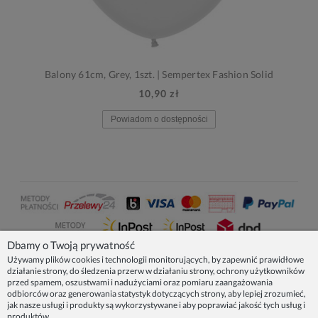
Balony 61cm, Grey, 1szt. | Sempertex Fashion Solid
10,90 zł
Powiadom o dostępności
Dbamy o Twoją prywatność
Używamy plików cookies i technologii monitorujących, by zapewnić prawidłowe
działanie strony, do śledzenia przerw w działaniu strony, ochrony użytkowników
NASZE PRODUKTY
przed spamem, oszustwami i nadużyciami oraz pomiaru zaangażowania
odbiorców oraz generowania statystyk dotyczących strony, aby lepiej zrozumieć,
jak nasze usługi i produkty są wykorzystywane i aby poprawiać jakość tych usług i
produktów.
INFORMACJE