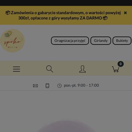
📦 Zamówienia o gabarycie standardowym, o wartości powyżej
300zł, opłacone z góry wysyłamy ZA DARMO
📦
Oragnizacja przyjęć
Girlandy
Bukiety
pon.-pt. 9:00 - 17:00