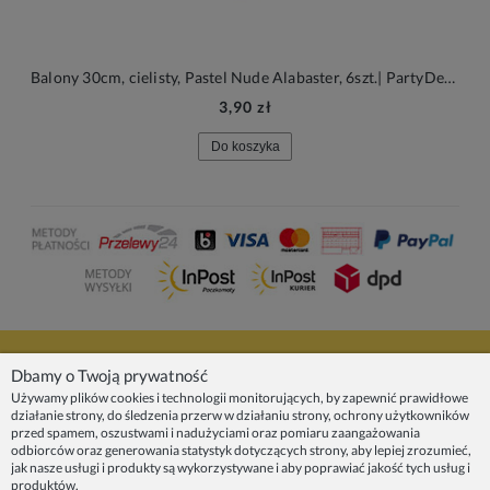
Balony 30cm, cielisty, Pastel Nude Alabaster, 6szt.| PartyDeco Strong Balloons
3,90 zł
Do koszyka
NASZE PRODUKTY
Dbamy o Twoją prywatność
Używamy plików cookies i technologii monitorujących, by zapewnić prawidłowe
działanie strony, do śledzenia przerw w działaniu strony, ochrony użytkowników
INFORMACJE
przed spamem, oszustwami i nadużyciami oraz pomiaru zaangażowania
odbiorców oraz generowania statystyk dotyczących strony, aby lepiej zrozumieć,
jak nasze usługi i produkty są wykorzystywane i aby poprawiać jakość tych usług i
ZAINSPIRUJ SIĘ!
produktów.