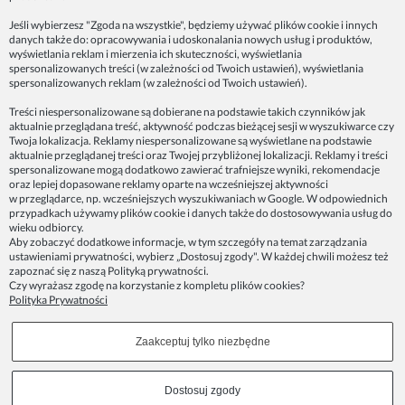
Jeśli wybierzesz "Zgoda na wszystkie", będziemy używać plików cookie i innych
danych także do: opracowywania i udoskonalania nowych usług i produktów,
Dane firmy:
wyświetlania reklam i mierzenia ich skuteczności, wyświetlania
Spoko Motyw, Małgorzata Nowak-Staszak
spersonalizowanych treści (w zależności od Twoich ustawień), wyświetlania
ul. Skowronia 3D/4, 30-650 Kraków
spersonalizowanych reklam (w zależności od Twoich ustawień).
NIP 7343314687
Treści niespersonalizowane są dobierane na podstawie takich czynników jak
aktualnie przeglądana treść, aktywność podczas bieżącej sesji w wyszukiwarce czy
telefon: 512821491
Twoja lokalizacja. Reklamy niespersonalizowane są wyświetlane na podstawie
e-mail:
kontakt@spoko-motyw.pl
aktualnie przeglądanej treści oraz Twojej przybliżonej lokalizacji. Reklamy i treści
konto do wpłat przelewem:
spersonalizowane mogą dodatkowo zawierać trafniejsze wyniki, rekomendacje
92 1140 2004 0000 3202 7758 0405
oraz lepiej dopasowane reklamy oparte na wcześniejszej aktywności
w przeglądarce, np. wcześniejszych wyszukiwaniach w Google. W odpowiednich
przypadkach używamy plików cookie i danych także do dostosowywania usług do
Punkt odbioru zamówień:
wieku odbiorcy.
Pracownia Spoko Motyw
Aby zobaczyć dodatkowe informacje, w tym szczegóły na temat zarządzania
ul. Wadowicka 8i (za szlabanem, wejście z tyłu
ustawieniami prywatności, wybierz „Dostosuj zgody". W każdej chwili możesz też
budynku), 30-415 Kraków
zapoznać się z naszą
Polityką prywatności
.
Czy wyrażasz zgodę na korzystanie z kompletu plików cookies?
Polityka Prywatności
Dołącz do nas w mediach społecznościowych!
Zaakceptuj tylko niezbędne
Copyrights © 2023 - SPOKO-MOTYW.PL
Dostosuj zgody