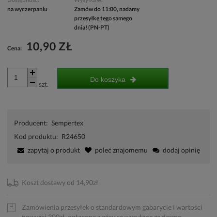
na wyczerpaniu
Zamów do 11:00, nadamy
przesyłkę tego samego
dnia! (PN-PT)
10,90 ZŁ
Cena:
Do koszyka
szt.
Producent:
Sempertex
Kod produktu:
R24650
zapytaj o produkt
poleć znajomemu
dodaj opinię
Koszt dostawy od 14,90zł
Zamówienia przesyłek o standardowym gabarycie i wartości
powyżej 300zł, opłacone z góry są wysyłane za darmo