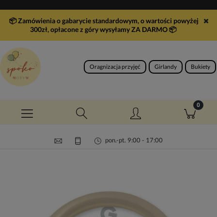
📦 Zamówienia o gabarycie standardowym, o wartości powyżej
300zł, opłacone z góry wysyłamy ZA DARMO
📦
Oragnizacja przyjęć
Girlandy
Bukiety
pon.-pt. 9:00 - 17:00