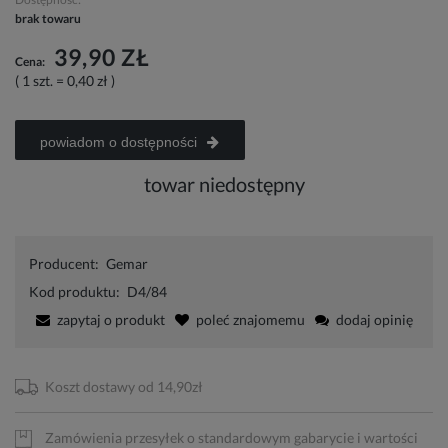
brak towaru
39,90 ZŁ
Cena:
( 1
szt.
=
0,40 zł
)
powiadom o dostępności
towar niedostępny
Producent:
Gemar
Kod produktu:
D4/84
zapytaj o produkt
poleć znajomemu
dodaj opinię
Koszt dostawy od 14,90zł
Zamówienia przesyłek o standardowym gabarycie i wartości