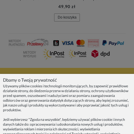
49,90 zł
Do koszyka
NASZE PRODUKTY
Dbamy o Twoją prywatność
Używamy plików cookies i technologii monitorujących, by zapewnić prawidłowe
działanie strony, do śledzenia przerw w działaniu strony, ochrony użytkowników
INFORMACJE
przed spamem, oszustwami i nadużyciami oraz pomiaru zaangażowania
odbiorców oraz generowania statystyk dotyczących strony, aby lepiej zrozumieć,
jak nasze usługi i produkty są wykorzystywane i aby poprawiać jakość tych usług i
ZAINSPIRUJ SIĘ!
produktów.
Jeśli wybierzesz "Zgoda na wszystkie", będziemy używać plików cookie i innych
danych także do: opracowywania i udoskonalania nowych usług i produktów,
Dane firmy:
wyświetlania reklam i mierzenia ich skuteczności, wyświetlania
Spoko Motyw, Małgorzata Nowak-Staszak
spersonalizowanych treści (w zależności od Twoich ustawień), wyświetlania