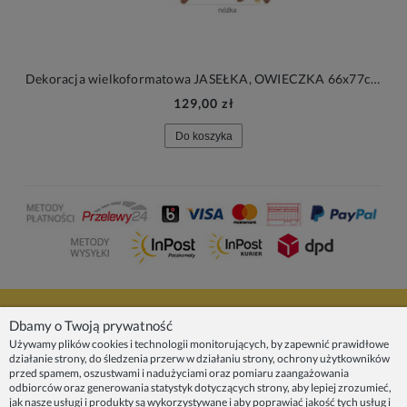
Dekoracja wielkoformatowa JASEŁKA, OWIECZKA 66x77cm
129,00 zł
Do koszyka
NASZE PRODUKTY
Dbamy o Twoją prywatność
Używamy plików cookies i technologii monitorujących, by zapewnić prawidłowe
działanie strony, do śledzenia przerw w działaniu strony, ochrony użytkowników
INFORMACJE
przed spamem, oszustwami i nadużyciami oraz pomiaru zaangażowania
odbiorców oraz generowania statystyk dotyczących strony, aby lepiej zrozumieć,
jak nasze usługi i produkty są wykorzystywane i aby poprawiać jakość tych usług i
ZAINSPIRUJ SIĘ!