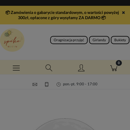
📦 Zamówienia o gabarycie standardowym, o wartości powyżej
300zł, opłacone z góry wysyłamy ZA DARMO
📦
Oragnizacja przyjęć
Girlandy
Bukiety
pon.-pt. 9:00 - 17:00