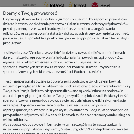
Dbamy o Twoją prywatność
Używamy plików cookies i technologii monitorujących, by zapewnić prawidłowe
działanie strony, do śledzenia przerw w działaniu strony, ochrony użytkowników
NASZE PRODUKTY
przed spamem, oszustwami i nadużyciami oraz pomiaru zaangażowania
odbiorców oraz generowania statystyk dotyczących strony, aby lepiej zrozumieć,
jak nasze usługi i produkty są wykorzystywane i aby poprawiać jakość tych usług i
produktów.
INFORMACJE
Jeśli wybierzesz "Zgoda na wszystkie", będziemy używać plików cookie i innych
danych także do: opracowywania i udoskonalania nowych usług i produktów,
ZAINSPIRUJ SIĘ!
wyświetlania reklam i mierzenia ich skuteczności, wyświetlania
spersonalizowanych treści (w zależności od Twoich ustawień), wyświetlania
spersonalizowanych reklam (w zależności od Twoich ustawień).
Dane firmy:
Treści niespersonalizowane są dobierane na podstawie takich czynników jak
Spoko Motyw, Małgorzata Nowak-Staszak
aktualnie przeglądana treść, aktywność podczas bieżącej sesji w wyszukiwarce czy
ul. Skowronia 3D/4, 30-650 Kraków
Twoja lokalizacja. Reklamy niespersonalizowane są wyświetlane na podstawie
aktualnie przeglądanej treści oraz Twojej przybliżonej lokalizacji. Reklamy i treści
NIP 7343314687
spersonalizowane mogą dodatkowo zawierać trafniejsze wyniki, rekomendacje
oraz lepiej dopasowane reklamy oparte na wcześniejszej aktywności
telefon: 512821491
w przeglądarce, np. wcześniejszych wyszukiwaniach w Google. W odpowiednich
e-mail:
kontakt@spoko-motyw.pl
przypadkach używamy plików cookie i danych także do dostosowywania usług do
konto do wpłat przelewem:
wieku odbiorcy.
92 1140 2004 0000 3202 7758 0405
Aby zobaczyć dodatkowe informacje, w tym szczegóły na temat zarządzania
ustawieniami prywatności, wybierz „Dostosuj zgody". W każdej chwili możesz też
zapoznać się z naszą
Polityką prywatności
.