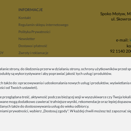
INFORMACJE
Spoko Motyw, Ma
Kontakt
ul. Skowro
Regulamin sklepu internetowego
Polityka Prywatności
Newsletter
e-mail:
ko
Dostawa i płatność
92 1140 20
NDY
Zwroty i reklamacje
Regulamin opinii
P
Regulaminy promocji
ałanie strony, do śledzenia przerw w działaniu strony, ochrony użytkowników przed
produkty są wykorzystywane i aby poprawiać jakość tych usług i produktów.
ul. Wadowicka 8i
tyłu 
ych także do: opracowywania i udoskonalania nowych usług i produktów, wyświetlania r
ości od Twoich ustawień).
e przeglądana treść, aktywność podczas bieżącej sesji w wyszukiwarce czy Twoja lokal
alizowane mogą dodatkowo zawierać trafniejsze wyniki, rekomendacje oraz lepiej dopas
anych także do dostosowywania usług do wieku odbiorcy.
Copyrights © 
iami prywatności, wybierz „Dostosuj zgody". W każdej chwili możesz też zapoznać się