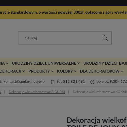
arycie standardowym, o wartości powyżej 300zł, opłacone z góry wy
IA
URODZINY DZIECI, UNIWERSALNE
URODZINY DZIECI, BA
DEKORACJI
PRODUKTY
KOLORY
DLA DEKORATORÓW
kontakt@spoko-motyw.pl
tel. 512 821 491
pon.-pt. 9:00 - 17
W
Dekoracje wielkoformatowe FIGURKI
Dekoracja wielkoformatowa KOKA
Dekoracja wielk