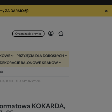
syłamy ZA DARMO
📦
Zarejestruj się
Zaloguj się
Oragnizacja przyjęć
JKOWE
PRZYJĘCIA DLA DOROSŁYCH
DEKORACJE BALONOWE KRAKÓW
:00
RDA, TOILE DE JOUY, 87x95cm
oformatowa KOKARDA,