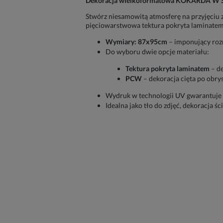
Dekoracja wielkoformatowa KOKARDA W STY
Stwórz niesamowitą atmosferę na przyjęciu
pięciowarstwowa tektura pokryta laminatem 
Wymiary: 87x95cm
– imponujący rozm
Do wyboru dwie opcje materiału:
Tektura pokryta laminatem
– de
PCW
– dekoracja cięta po obry
Wydruk w technologii UV gwarantuje
Idealna jako tło do zdjęć, dekoracja śc