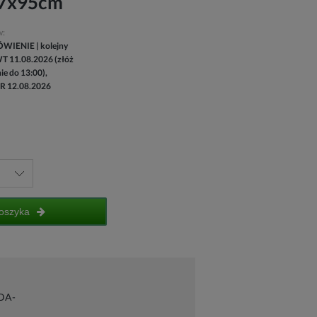
87x95cm
w:
IENIE | kolejny
T 11.08.2026 (złóż
e do 13:00),
ŚR 12.08.2026
oszyka
DA-