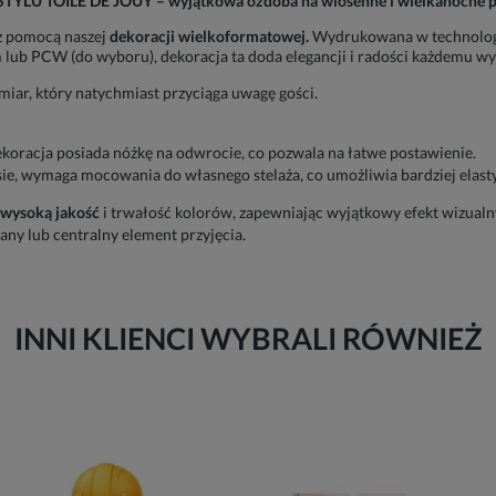
LU TOILE DE JOUY – wyjątkowa ozdoba na wiosenne i wielkanocne pr
 z pomocą naszej
dekoracji wielkoformatowej.
Wydrukowana w technologii
lub PCW (do wyboru), dekoracja ta doda elegancji i radości każdemu wy
iar, który natychmiast przyciąga uwagę gości.
koracja posiada nóżkę na odwrocie, co pozwala na łatwe postawienie.
sie, wymaga mocowania do własnego stelaża, co umożliwia bardziej elasty
wysoką jakość
i trwałość kolorów, zapewniając wyjątkowy efekt wizualn
iany lub centralny element przyjęcia.
INNI KLIENCI WYBRALI RÓWNIEŻ