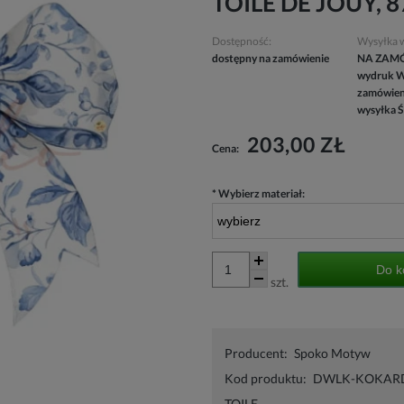
TOILE DE JOUY, 
Dostępność:
Wysyłka 
dostępny na zamówienie
NA ZAMÓW
wydruk W
zamówieni
wysyłka 
203,00 ZŁ
Cena:
*
Wybierz materiał:
Do k
szt.
Producent:
Spoko Motyw
Kod produktu:
DWLK-KOKAR
TOILE