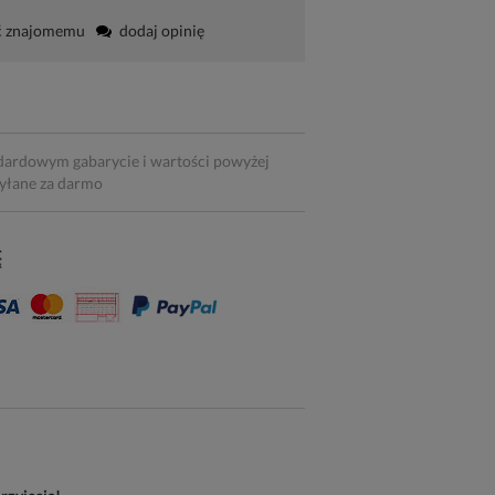
ć znajomemu
dodaj opinię
dardowym gabarycie i wartości powyżej
syłane za darmo