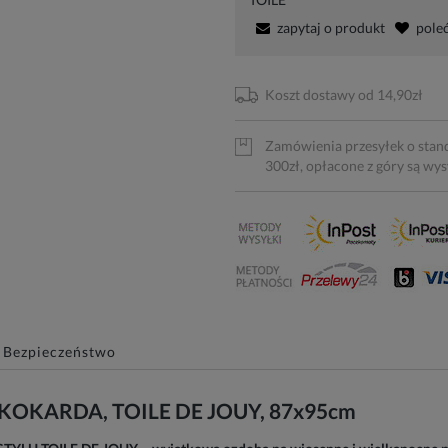
zapytaj o produkt
pole
Koszt dostawy od 14,90zł
Zamówienia przesyłek o stan
300zł, opłacone z góry są wy
Bezpieczeństwo
a KOKARDA, TOILE DE JOUY, 87x95cm