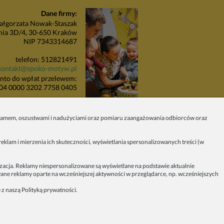
Dane firmy:
łgorzata Nowak-Staszak
nia 3D/4, 30-650 Kraków
NIP 7343314687
telefon: 512821491
kontakt@spoko-motyw.pl
nto do wpłat przelewem:
04 0000 3202 7758 0405
unkt odbioru zamówień:
Pracownia Spoko Motyw
 spamem, oszustwami i nadużyciami oraz pomiaru zaangażowania odbiorców oraz
 (za szlabanem, wejście z
budynku), 30-415 Kraków
eklam i mierzenia ich skuteczności, wyświetlania spersonalizowanych treści (w
Dołącz do nas w mediach
społecznościowych!
izacja. Reklamy niespersonalizowane są wyświetlane na podstawie aktualnie
owane reklamy oparte na wcześniejszej aktywności w przeglądarce, np. wcześniejszych
2023 - SPOKO-MOTYW.PL
 z naszą
Polityką prywatności
.