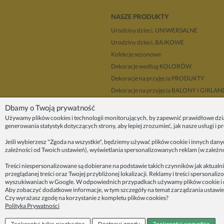
NASZE PRODUKTY
Urodziny dzieci, UNIWERSALNE
Urodziny dzieci, BAJKOWE
Kolekcje sezonowe
Dekoracje według KOLORÓW
Dekoracje na przyjęcia PRODUKTY
Dekoracje na przyjęcia BALONY I GIRLA
Dla dekoratorów
Dbamy o Twoją prywatność
Upominki i prezenty
Używamy plików cookies i technologii monitorujących, by zapewnić prawidłowe dzi
generowania statystyk dotyczących strony, aby lepiej zrozumieć, jak nasze usługi i 
Dekoracje balonowe KRAKÓW
Zleć organizację przyjęcia
Jeśli wybierzesz "Zgoda na wszystkie", będziemy używać plików cookie i innych dan
zależności od Twoich ustawień), wyświetlania spersonalizowanych reklam (w zależn
ZAINSPIRUJ SIĘ!
Treści niespersonalizowane są dobierane na podstawie takich czynników jak aktualni
przeglądanej treści oraz Twojej przybliżonej lokalizacji. Reklamy i treści sperson
O nas
wyszukiwaniach w Google. W odpowiednich przypadkach używamy plików cookie i d
Aby zobaczyć dodatkowe informacje, w tym szczegóły na temat zarządzania ustawien
Blog
Czy wyrażasz zgodę na korzystanie z kompletu plików cookies?
Polityka Prywatności