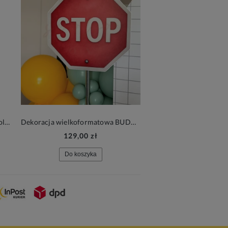
DYPLOM A4 pasowanie przedszkolaka, ślubowanie przedszkolaków WITAJ SZKOŁO
Dekoracja wielkoformatowa BUDOWA ZNAK STOP, 52x95cm
129,00 zł
79,00 zł
Do koszyka
Do koszyka