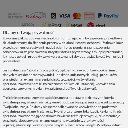
Dbamy o Twoją prywatność
Używamy plików cookies i technologii monitorujących, by zapewnić prawidłowe
działanie strony, do śledzenia przerw w działaniu strony, ochrony użytkowników
NASZE PRODUKTY
przed spamem, oszustwami i nadużyciami oraz pomiaru zaangażowania
odbiorców oraz generowania statystyk dotyczących strony, aby lepiej zrozumieć,
jak nasze usługi i produkty są wykorzystywane i aby poprawiać jakość tych usług i
produktów.
INFORMACJE
Jeśli wybierzesz "Zgoda na wszystkie", będziemy używać plików cookie i innych
danych także do: opracowywania i udoskonalania nowych usług i produktów,
ZAINSPIRUJ SIĘ!
wyświetlania reklam i mierzenia ich skuteczności, wyświetlania
spersonalizowanych treści (w zależności od Twoich ustawień), wyświetlania
spersonalizowanych reklam (w zależności od Twoich ustawień).
Dane firmy:
Treści niespersonalizowane są dobierane na podstawie takich czynników jak
Spoko Motyw, Małgorzata Nowak-Staszak
aktualnie przeglądana treść, aktywność podczas bieżącej sesji w wyszukiwarce czy
ul. Skowronia 3D/4, 30-650 Kraków
Twoja lokalizacja. Reklamy niespersonalizowane są wyświetlane na podstawie
aktualnie przeglądanej treści oraz Twojej przybliżonej lokalizacji. Reklamy i treści
NIP 7343314687
spersonalizowane mogą dodatkowo zawierać trafniejsze wyniki, rekomendacje
oraz lepiej dopasowane reklamy oparte na wcześniejszej aktywności
telefon: 512821491
w przeglądarce, np. wcześniejszych wyszukiwaniach w Google. W odpowiednich
e-mail:
kontakt@spoko-motyw.pl