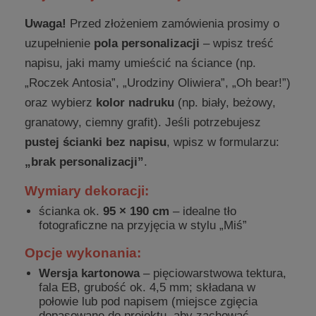
Uwaga!
Przed złożeniem zamówienia prosimy o
uzupełnienie
pola personalizacji
– wpisz treść
napisu, jaki mamy umieścić na ściance (np.
„Roczek Antosia”, „Urodziny Oliwiera”, „Oh bear!”)
oraz wybierz
kolor nadruku
(np. biały, beżowy,
granatowy, ciemny grafit). Jeśli potrzebujesz
pustej ścianki bez napisu
, wpisz w formularzu:
„brak personalizacji”
.
Wymiary dekoracji:
ścianka ok.
95 × 190 cm
– idealne tło
fotograficzne na przyjęcia w stylu „Miś”
Opcje wykonania:
Wersja kartonowa
– pięciowarstwowa tektura,
fala EB, grubość ok. 4,5 mm; składana w
połowie lub pod napisem (miejsce zgięcia
dopasowane do projektu, aby zachować