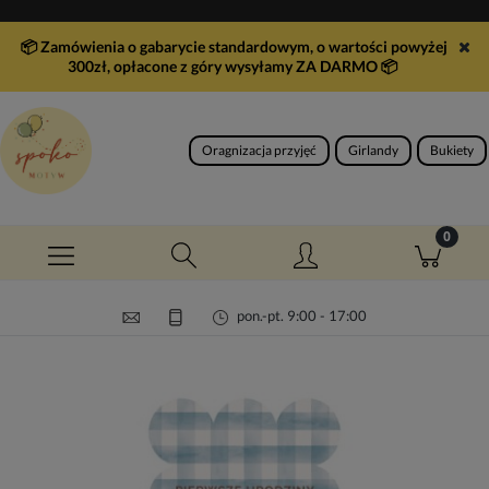
📦 Zamówienia o gabarycie standardowym, o wartości powyżej
300zł, opłacone z góry wysyłamy ZA DARMO
📦
Oragnizacja przyjęć
Girlandy
Bukiety
pon.-pt. 9:00 - 17:00