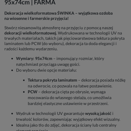
95x74cm | FARMA
Dekoracja wielkoformatowa ŚWINKA – wyjątkowa ozdoba
na wiosenne i farmerskie przyjęcia!
Stwórz niesamowitą atmosferę na przyjęciu z pomocą naszej
dekoracji wielkoformatowej.
Wydrukowana w technologii UV na
trwałych materiałach, takich jak pięciowarstwowa tektura pokryta
laminatem lub PCW (do wyboru), dekoracja ta doda elegancji i
radości każdemu wydarzeniu.
Wymiary: 95x74cm
– imponujący rozmiar, który
natychmiast przyciąga uwagę gości.
Do wyboru dwie opcje materiału:
Tektura pokryta laminatem
– dekoracja posiada nóżkę
na odwrocie, co pozwala na łatwe postawienie.
PCW
– dekoracja cięta po obrysie, wymaga
mocowania do własnego stelaża, co umożliwia
bardziej elastyczne ustawienie w przestrzeni.
Wydruk w technologii UV gwarantuje
wysoką jakość
i
trwałość kolorów, zapewniając wyjątkowy efekt wizualny.
Idealna jako tło do zdjęć, dekoracja ściany lub centralny
element przyjęcia.