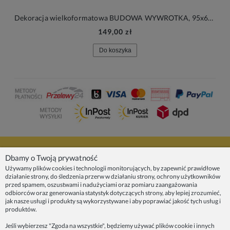
Dekoracja wielkoformatowa BUDOWA WYWROTKA, 95x64cm
149,00 zł
Do koszyka
NASZE PRODUKTY
Dbamy o Twoją prywatność
Używamy plików cookies i technologii monitorujących, by zapewnić prawidłowe
działanie strony, do śledzenia przerw w działaniu strony, ochrony użytkowników
INFORMACJE
przed spamem, oszustwami i nadużyciami oraz pomiaru zaangażowania
odbiorców oraz generowania statystyk dotyczących strony, aby lepiej zrozumieć,
jak nasze usługi i produkty są wykorzystywane i aby poprawiać jakość tych usług i
ZAINSPIRUJ SIĘ!
produktów.
Jeśli wybierzesz "Zgoda na wszystkie", będziemy używać plików cookie i innych