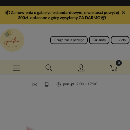
📦 Zamówienia o gabarycie standardowym, o wartości powyżej
300zł, opłacone z góry wysyłamy ZA DARMO
📦
Oragnizacja przyjęć
Girlandy
Bukiety
pon.-pt. 9:00 - 17:00