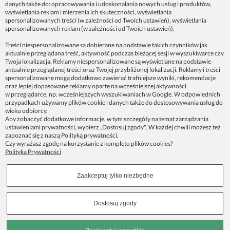
danych także do: opracowywania i udoskonalania nowych usług i produktów,
Dane firmy:
wyświetlania reklam i mierzenia ich skuteczności, wyświetlania
Spoko Motyw, Małgorzata Nowak-Staszak
spersonalizowanych treści (w zależności od Twoich ustawień), wyświetlania
ul. Skowronia 3D/4, 30-650 Kraków
spersonalizowanych reklam (w zależności od Twoich ustawień).
NIP 7343314687
Treści niespersonalizowane są dobierane na podstawie takich czynników jak
aktualnie przeglądana treść, aktywność podczas bieżącej sesji w wyszukiwarce czy
telefon: 512821491
Twoja lokalizacja. Reklamy niespersonalizowane są wyświetlane na podstawie
e-mail:
kontakt@spoko-motyw.pl
aktualnie przeglądanej treści oraz Twojej przybliżonej lokalizacji. Reklamy i treści
konto do wpłat przelewem:
spersonalizowane mogą dodatkowo zawierać trafniejsze wyniki, rekomendacje
92 1140 2004 0000 3202 7758 0405
oraz lepiej dopasowane reklamy oparte na wcześniejszej aktywności
w przeglądarce, np. wcześniejszych wyszukiwaniach w Google. W odpowiednich
przypadkach używamy plików cookie i danych także do dostosowywania usług do
Punkt odbioru zamówień:
wieku odbiorcy.
Pracownia Spoko Motyw
Aby zobaczyć dodatkowe informacje, w tym szczegóły na temat zarządzania
ul. Wadowicka 8i (za szlabanem, wejście z tyłu
ustawieniami prywatności, wybierz „Dostosuj zgody". W każdej chwili możesz też
budynku), 30-415 Kraków
zapoznać się z naszą
Polityką prywatności
.
Czy wyrażasz zgodę na korzystanie z kompletu plików cookies?
Polityka Prywatności
Dołącz do nas w mediach społecznościowych!
Zaakceptuj tylko niezbędne
Copyrights © 2023 - SPOKO-MOTYW.PL
Dostosuj zgody
Pokaż pełną wersję strony