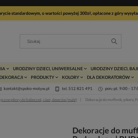
arycie standardowym, o wartości powyżej 300zł, opłacone z góry wy
IA
URODZINY DZIECI, UNIWERSALNE
URODZINY DZIECI, BA
DEKORACJI
PRODUKTY
KOLORY
DLA DEKORATORÓW
kontakt@spoko-motyw.pl
tel. 512 821 491
pon.-pt. 9:00 - 17
yczne pikery do babeczek, ciast, deserów (małe)
Dekoracje do muffinek, pikery
Dekoracje do muff