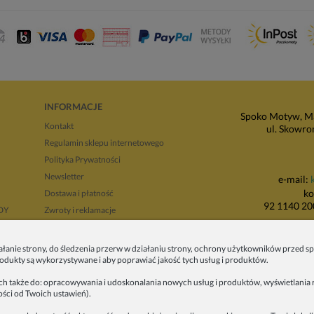
INFORMACJE
Spoko Motyw, Ma
Kontakt
ul. Skowro
Regulamin sklepu internetowego
Polityka Prywatności
Newsletter
e-mail:
ko
Dostawa i płatność
92 1140 20
NDY
Zwroty i reklamacje
Regulamin opinii
P
Regulaminy promocji
ałanie strony, do śledzenia przerw w działaniu strony, ochrony użytkowników przed
produkty są wykorzystywane i aby poprawiać jakość tych usług i produktów.
ul. Wadowicka 8i
tyłu 
ych także do: opracowywania i udoskonalania nowych usług i produktów, wyświetlania r
ości od Twoich ustawień).