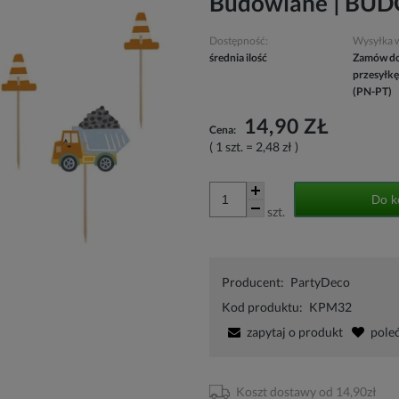
Budowlane | B
Dostępność:
Wysyłka 
średnia ilość
Zamów do
przesyłkę
(PN-PT)
14,90 ZŁ
Cena:
( 1
szt.
=
2,48 zł
)
Do k
szt.
Producent:
PartyDeco
Kod produktu:
KPM32
zapytaj o produkt
pole
Koszt dostawy od 14,90zł