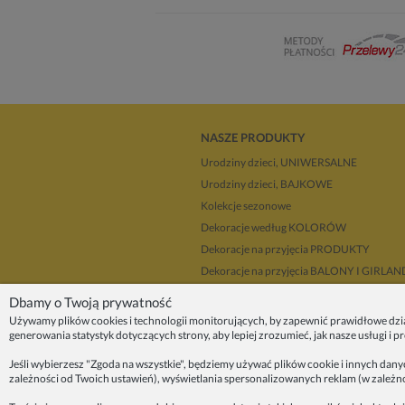
NASZE PRODUKTY
Urodziny dzieci, UNIWERSALNE
Urodziny dzieci, BAJKOWE
Kolekcje sezonowe
Dekoracje według KOLORÓW
Dekoracje na przyjęcia PRODUKTY
Dekoracje na przyjęcia BALONY I GIRLA
Dla dekoratorów
Dbamy o Twoją prywatność
Upominki i prezenty
Używamy plików cookies i technologii monitorujących, by zapewnić prawidłowe dzi
generowania statystyk dotyczących strony, aby lepiej zrozumieć, jak nasze usługi i 
Dekoracje balonowe KRAKÓW
Zleć organizację przyjęcia
Jeśli wybierzesz "Zgoda na wszystkie", będziemy używać plików cookie i innych dan
zależności od Twoich ustawień), wyświetlania spersonalizowanych reklam (w zależn