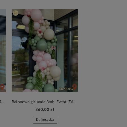
Balonowa girlanda 5mb, Event, GREEN, BEIGE AND GOLD (montaż, Kraków)
Balonowa girlanda 3mb, Event, ZAJĄCZEK (montaż, Kraków)
860,00 zł
20,00 zł
Do koszyka
Do koszyka