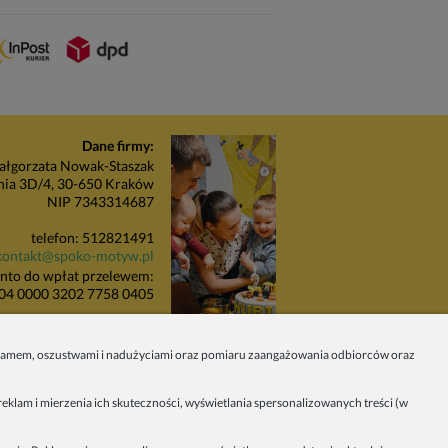
Dane firmy:
łgorzata Nowak-Staszak
nia 3D/4, 30-650 Kraków
NIP 7343314687
telefon: 512821491
kontakt@spoko-motyw.pl
nto do wpłat przelewem:
04 0000 3202 7758 0405
unkt odbioru zamówień:
Pracownia Spoko Motyw
 spamem, oszustwami i nadużyciami oraz pomiaru zaangażowania odbiorców oraz
 (za szlabanem, wejście z
budynku), 30-415 Kraków
eklam i mierzenia ich skuteczności, wyświetlania spersonalizowanych treści (w
Dołącz do nas w mediach
społecznościowych!