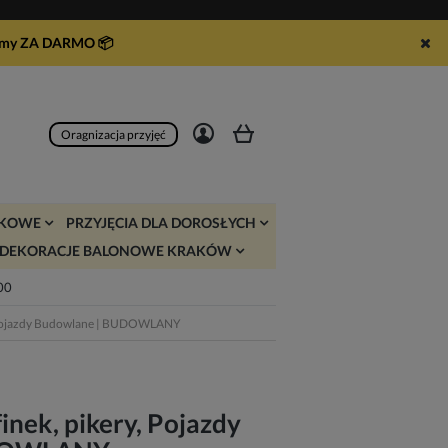
syłamy ZA DARMO
📦
Zarejestruj się
Zaloguj się
Oragnizacja przyjęć
JKOWE
PRZYJĘCIA DLA DOROSŁYCH
DEKORACJE BALONOWE KRAKÓW
:00
, Pojazdy Budowlane | BUDOWLANY
inek, pikery, Pojazdy