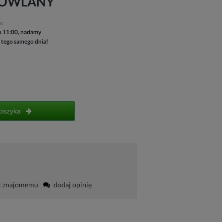
UDOWLANY
w:
 11:00, nadamy
 tego samego dnia!
oszyka
ć znajomemu
dodaj opinię