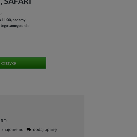
, SAFARI
w:
 11:00, nadamy
 tego samego dnia!
 koszyka
ARD
ć znajomemu
dodaj opinię