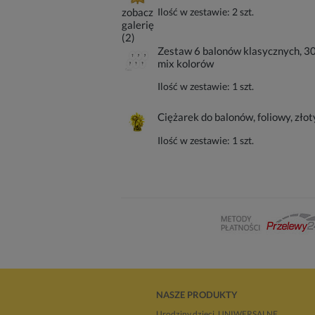
zobacz
Ilość w zestawie:
2
szt.
galerię
(2)
Zestaw 6 balonów klasycznych, 3
mix kolorów
Ilość w zestawie:
1
szt.
Ciężarek do balonów, foliowy, złot
Ilość w zestawie:
1
szt.
NASZE PRODUKTY
Urodziny dzieci, UNIWERSALNE