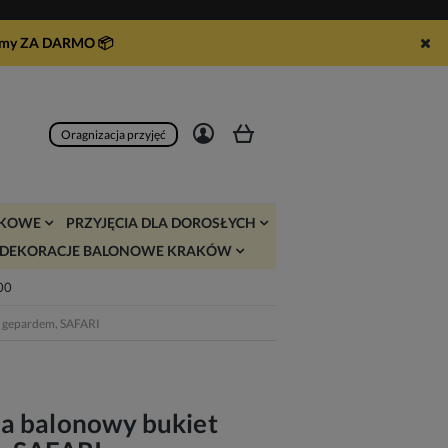
syłamy ZA DARMO
📦
Zarejestruj się
Zaloguj się
Oragnizacja przyjęć
JKOWE
PRZYJĘCIA DLA DOROSŁYCH
DEKORACJE BALONOWE KRAKÓW
:00
z gepardem, SAFARI
a balonowy bukiet