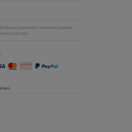
dardowym gabarycie i wartości powyżej
syłane za darmo
ństwo