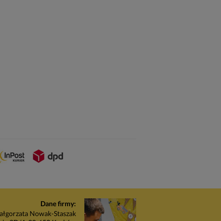
Dane firmy:
łgorzata Nowak-Staszak