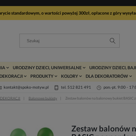
arycie standardowym, o wartości powyżej 300zł, opłacone z góry wy
IA
URODZINY DZIECI, UNIWERSALNE
URODZINY DZIECI, BA
DEKORACJI
PRODUKTY
KOLORY
DLA DEKORATORÓW
kontakt@spoko-motyw.pl
tel. 512 821 491
pon.-pt. 9:00 - 17
 DEKORACJI
Balonowe bukiety
Zestaw balonów na balonowy bukiet BASIC 
Zestaw balonów n