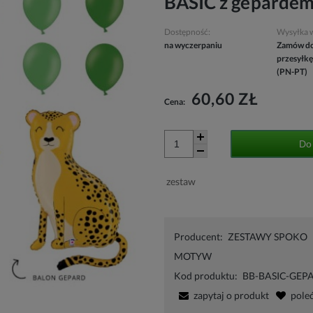
BASIC z gepardem
Dostępność:
Wysyłka 
na wyczerpaniu
Zamów do
przesyłkę
(PN-PT)
60,60 ZŁ
Cena:
Do
zestaw
Producent:
ZESTAWY SPOKO
MOTYW
Kod produktu:
BB-BASIC-GEP
zapytaj o produkt
pole