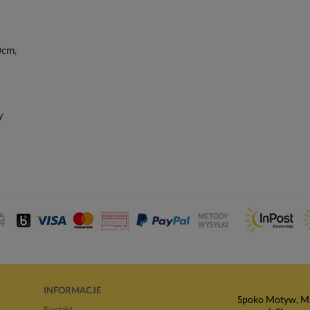
0cm,
y
INFORMACJE
Spoko Motyw, Ma
Kontakt