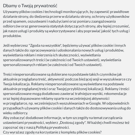
Dbamy o Twoją prywatność
Używamy plików cookies i technologii monitorujących, by zapewnić prawidłowe
działanie strony, do śledzenia przerw w działaniu strony, ochrony użytkowników
NASZE PRODUKTY
przed spamem, oszustwami i nadużyciami oraz pomiaru zaangażowania
odbiorców oraz generowania statystyk dotyczących strony, aby lepiej zrozumieć,
jak nasze usługi i produkty są wykorzystywane i aby poprawiać jakość tych usług i
produktów.
INFORMACJE
Jeśli wybierzesz "Zgoda na wszystkie", będziemy używać plików cookie i innych
danych także do: opracowywania i udoskonalania nowych usług i produktów,
ZAINSPIRUJ SIĘ!
wyświetlania reklam i mierzenia ich skuteczności, wyświetlania
spersonalizowanych treści (w zależności od Twoich ustawień), wyświetlania
spersonalizowanych reklam (w zależności od Twoich ustawień).
Dane firmy:
Treści niespersonalizowane są dobierane na podstawie takich czynników jak
Spoko Motyw, Małgorzata Nowak-Staszak
aktualnie przeglądana treść, aktywność podczas bieżącej sesji w wyszukiwarce czy
ul. Skowronia 3D/4, 30-650 Kraków
Twoja lokalizacja. Reklamy niespersonalizowane są wyświetlane na podstawie
aktualnie przeglądanej treści oraz Twojej przybliżonej lokalizacji. Reklamy i treści
NIP 7343314687
spersonalizowane mogą dodatkowo zawierać trafniejsze wyniki, rekomendacje
oraz lepiej dopasowane reklamy oparte na wcześniejszej aktywności
telefon: 512821491
w przeglądarce, np. wcześniejszych wyszukiwaniach w Google. W odpowiednich
e-mail:
kontakt@spoko-motyw.pl
przypadkach używamy plików cookie i danych także do dostosowywania usług do
konto do wpłat przelewem:
wieku odbiorcy.
92 1140 2004 0000 3202 7758 0405
Aby zobaczyć dodatkowe informacje, w tym szczegóły na temat zarządzania
ustawieniami prywatności, wybierz „Dostosuj zgody". W każdej chwili możesz też
zapoznać się z naszą
Polityką prywatności
.
Punkt odbioru zamówień:
Czy wyrażasz zgodę na korzystanie z kompletu plików cookies?