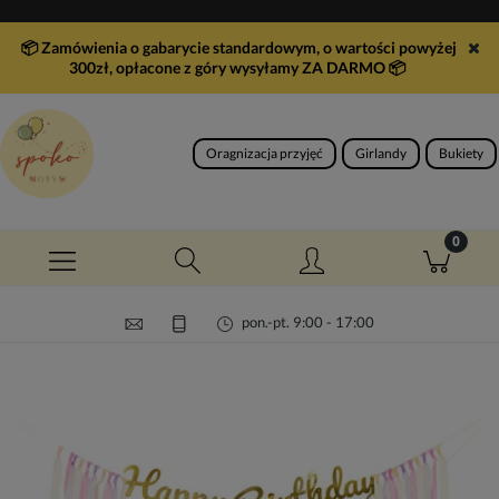
📦 Zamówienia o gabarycie standardowym, o wartości powyżej
300zł, opłacone z góry wysyłamy ZA DARMO
📦
Oragnizacja przyjęć
Girlandy
Bukiety
pon.-pt. 9:00 - 17:00