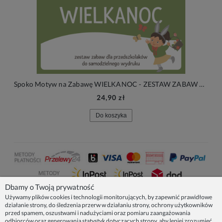
Spoko Motyw na Zabawę WIELKANOC - ZESTAW ZABAW DO DRUKU (60 stron)
24,90 zł
Do koszyka
Dbamy o Twoją prywatność
Używamy plików cookies i technologii monitorujących, by zapewnić prawidłowe
działanie strony, do śledzenia przerw w działaniu strony, ochrony użytkowników
NASZE PRODUKTY
przed spamem, oszustwami i nadużyciami oraz pomiaru zaangażowania
odbiorców oraz generowania statystyk dotyczących strony, aby lepiej zrozumieć,