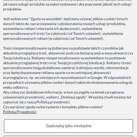
jak nasze usługi i produkty są wykorzystywane i aby poprawiać jakość tych usług i
produktów.
INFORMACJE
Jeśli wybierzesz "Zgoda na wszystkie", będziemy używać plików cookie i innych
danych także do: opracowywania i udoskonalania nowych usług i produktów,
ZAINSPIRUJ SIĘ!
wyświetlania reklam i mierzenia ich skuteczności, wyświetlania
spersonalizowanych treści (w zależności od Twoich ustawień), wyświetlania
spersonalizowanych reklam (w zależności od Twoich ustawień).
Dane firmy:
Treści niespersonalizowane są dobierane na podstawie takich czynników jak
Spoko Motyw, Małgorzata Nowak-Staszak
aktualnie przeglądana treść, aktywność podczas bieżącej sesji w wyszukiwarce czy
ul. Skowronia 3D/4, 30-650 Kraków
Twoja lokalizacja. Reklamy niespersonalizowane są wyświetlane na podstawie
aktualnie przeglądanej treści oraz Twojej przybliżonej lokalizacji. Reklamy i treści
NIP 7343314687
spersonalizowane mogą dodatkowo zawierać trafniejsze wyniki, rekomendacje
oraz lepiej dopasowane reklamy oparte na wcześniejszej aktywności
telefon: 512821491
w przeglądarce, np. wcześniejszych wyszukiwaniach w Google. W odpowiednich
e-mail:
kontakt@spoko-motyw.pl
przypadkach używamy plików cookie i danych także do dostosowywania usług do
konto do wpłat przelewem:
wieku odbiorcy.
92 1140 2004 0000 3202 7758 0405
Aby zobaczyć dodatkowe informacje, w tym szczegóły na temat zarządzania
ustawieniami prywatności, wybierz „Dostosuj zgody". W każdej chwili możesz też
zapoznać się z naszą
Polityką prywatności
.
Punkt odbioru zamówień:
Czy wyrażasz zgodę na korzystanie z kompletu plików cookies?
Pracownia Spoko Motyw
Polityka Prywatności
ul. Wadowicka 8i (za szlabanem, wejście z tyłu
budynku), 30-415 Kraków
Zaakceptuj tylko niezbędne
Dołącz do nas w mediach społecznościowych!