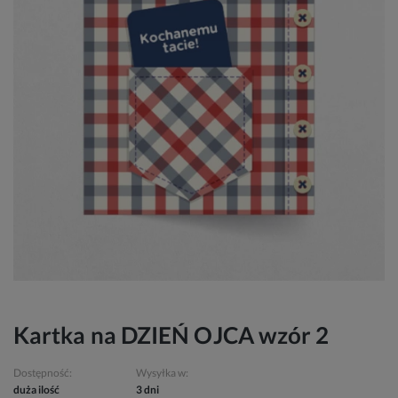
Kartka na DZIEŃ OJCA wzór 2
Dostępność:
Wysyłka w:
duża ilość
3 dni