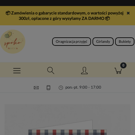
📦 Zamówienia o gabarycie standardowym, o wartości powyżej
300zł, opłacone z góry wysyłamy ZA DARMO
📦
Oragnizacja przyjęć
Girlandy
Bukiety
pon.-pt. 9:00 - 17:00