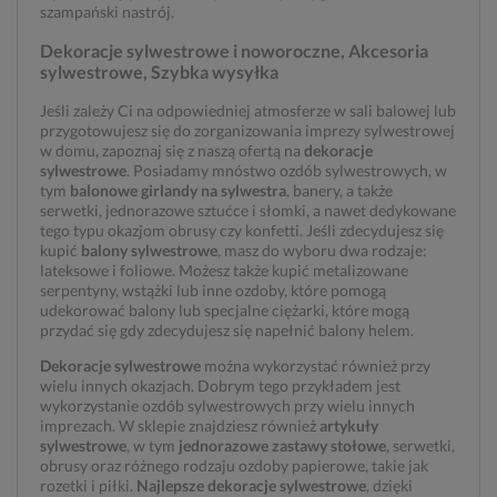
szampański nastrój.
Dekoracje sylwestrowe i noworoczne, Akcesoria
sylwestrowe, Szybka wysyłka
Jeśli zależy Ci na odpowiedniej atmosferze w sali balowej lub
przygotowujesz się do zorganizowania imprezy sylwestrowej
w domu, zapoznaj się z naszą ofertą na
dekoracje
sylwestrowe
. Posiadamy mnóstwo ozdób sylwestrowych, w
tym
balonowe girlandy na sylwestra
, banery, a także
serwetki, jednorazowe sztućce i słomki, a nawet dedykowane
tego typu okazjom obrusy czy konfetti. Jeśli zdecydujesz się
kupić
balony sylwestrowe
, masz do wyboru dwa rodzaje:
lateksowe i foliowe. Możesz także kupić metalizowane
serpentyny, wstążki lub inne ozdoby, które pomogą
udekorować balony lub specjalne ciężarki, które mogą
przydać się gdy zdecydujesz się napełnić balony helem.
Dekoracje sylwestrowe
można wykorzystać również przy
wielu innych okazjach. Dobrym tego przykładem jest
wykorzystanie ozdób sylwestrowych przy wielu innych
imprezach. W sklepie znajdziesz również
artykuły
sylwestrowe
, w tym
jednorazowe zastawy stołowe
, serwetki,
obrusy oraz różnego rodzaju ozdoby papierowe, takie jak
rozetki i piłki.
Najlepsze dekoracje sylwestrowe
, dzięki