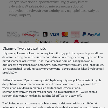
którym stworzysz niepowtarzalny i wyjątkowy klimat
Sylwestra. W zależności od miejsca możesz dobrać
odpowiednie
sylwestrowe ozdoby
, aby najlepiej pasowały do
Twojej imprezy.
Dbamy o Twoją prywatność
Używamy plików cookies i technologii monitorujących, by zapewnić prawidłowe
działanie strony, do śledzenia przerw w działaniu strony, ochrony użytkowników
NASZE PRODUKTY
przed spamem, oszustwami i nadużyciami oraz pomiaru zaangażowania
odbiorców oraz generowania statystyk dotyczących strony, aby lepiej zrozumieć,
jak nasze usługi i produkty są wykorzystywane i aby poprawiać jakość tych usług i
produktów.
INFORMACJE
Jeśli wybierzesz "Zgoda na wszystkie", będziemy używać plików cookie i innych
danych także do: opracowywania i udoskonalania nowych usług i produktów,
ZAINSPIRUJ SIĘ!
wyświetlania reklam i mierzenia ich skuteczności, wyświetlania
spersonalizowanych treści (w zależności od Twoich ustawień), wyświetlania
spersonalizowanych reklam (w zależności od Twoich ustawień).
Dane firmy:
Treści niespersonalizowane są dobierane na podstawie takich czynników jak
Spoko Motyw, Małgorzata Nowak-Staszak
aktualnie przeglądana treść, aktywność podczas bieżącej sesji w wyszukiwarce czy