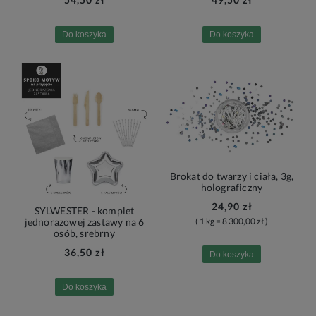
Do koszyka
Do koszyka
Brokat do twarzy i ciała, 3g,
holograficzny
24,90 zł
SYLWESTER - komplet
( 1 kg = 8 300,00 zł )
jednorazowej zastawy na 6
osób, srebrny
36,50 zł
Do koszyka
Do koszyka