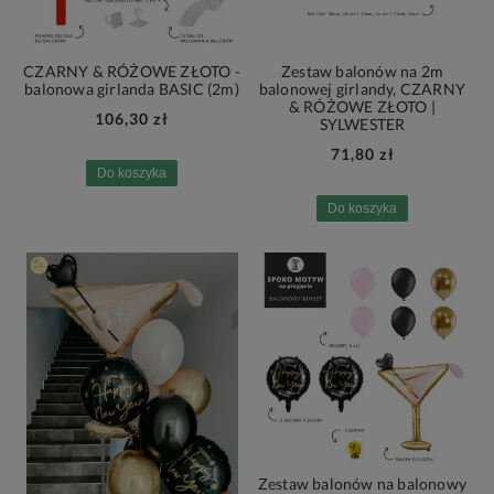
CZARNY & RÓŻOWE ZŁOTO -
Zestaw balonów na 2m
balonowa girlanda BASIC (2m)
balonowej girlandy, CZARNY
& RÓŻOWE ZŁOTO |
106,30 zł
SYLWESTER
71,80 zł
Do koszyka
Do koszyka
Zestaw balonów na balonowy