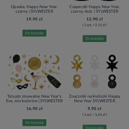
Opaska, Happy New Year,
Czapeczki Happy New Year,
czarny | SYLWESTER
czarny, 6szt. | SYLWESTER
19,90 zł
12,90 zł
( 1 szt. = 2,15 zł )
Do koszyka
Do koszyka
Tatuaże zmywalne New Year's
Znaczniki na kieliszki Happy
Eve, mix kolorów | SYLWESTER
New Year SYLWESTER
16,90 zł
9,90 zł
( 1 szt. = 1,65 zł )
Do koszyka
Do koszyka