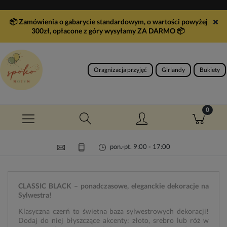
📦 Zamówienia o gabarycie standardowym, o wartości powyżej
300zł, opłacone z góry wysyłamy ZA DARMO
📦
Oragnizacja przyjęć
Girlandy
Bukiety
pon.-pt. 9:00 - 17:00
CLASSIC BLACK – ponadczasowe, eleganckie dekoracje na
Sylwestra!
Klasyczna czerń to świetna baza sylwestrowych dekoracji!
Dodaj do niej błyszczące akcenty: złoto, srebro lub róż w