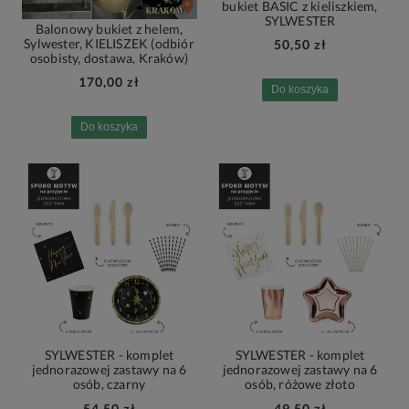
bukiet BASIC z kieliszkiem,
SYLWESTER
Balonowy bukiet z helem,
Sylwester, KIELISZEK (odbiór
50,50 zł
osobisty, dostawa, Kraków)
170,00 zł
Do koszyka
Do koszyka
SYLWESTER - komplet
SYLWESTER - komplet
jednorazowej zastawy na 6
jednorazowej zastawy na 6
osób, czarny
osób, różowe złoto
54,50 zł
49,50 zł