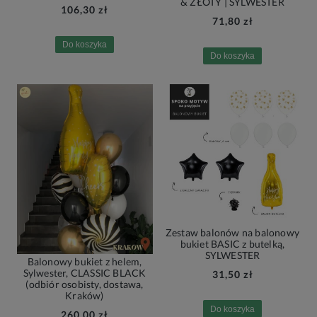
& ZŁOTY | SYLWESTER
106,30 zł
71,80 zł
Do koszyka
Do koszyka
Zestaw balonów na balonowy
bukiet BASIC z butelką,
SYLWESTER
Balonowy bukiet z helem,
Sylwester, CLASSIC BLACK
31,50 zł
(odbiór osobisty, dostawa,
Kraków)
Do koszyka
260,00 zł