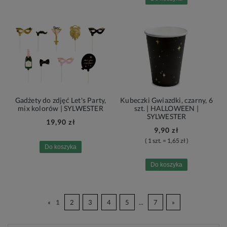
Gadżety do zdjęć Let's Party,
Kubeczki Gwiazdki, czarny, 6
mix kolorów | SYLWESTER
szt. | HALLOWEEN |
SYLWESTER
19,90 zł
9,90 zł
( 1 szt. = 1,65 zł )
Do koszyka
Do koszyka
«
1
2
3
4
5
...
7
»