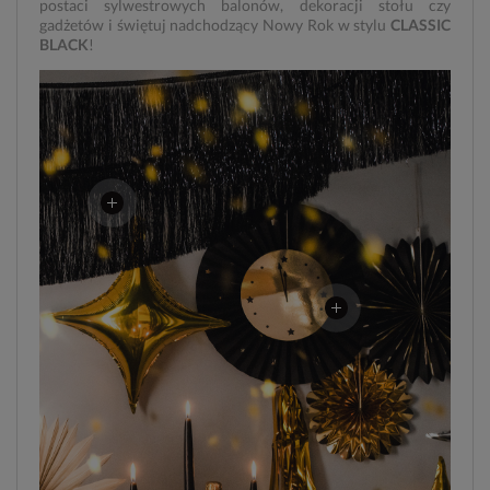
postaci sylwestrowych balonów, dekoracji stołu czy
gadżetów i świętuj nadchodzący Nowy Rok w stylu
CLASSIC
BLACK
!