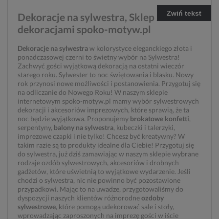
Zwiń tekst
Dekoracje na sylwestra, Sklep z
dekoracjami spoko-motyw.pl
Dekoracje na sylwestra
w kolorystyce eleganckiego złota i
ponadczasowej czerni to świetny wybór na Sylwestra!
Zachwyć gości wyjątkową dekoracją na ostatni wieczór
starego roku. Sylwester to noc świętowania i blasku. Nowy
rok przynosi nowe możliwości i postanowienia. Przygotuj się
na odliczanie do Nowego Roku! W naszym sklepie
internetowym spoko-motyw.pl mamy wybór sylwestrowych
dekoracji i akcesoriów imprezowych, które sprawią, że ta
noc będzie wyjątkowa. Proponujemy
brokatowe konfetti
,
serpentyny,
balony na sylwestra
, kubeczki i talerzyki,
imprezowe czapki i nie tylko! Chcesz być kreatywny? W
takim razie są to produkty idealne dla Ciebie! Przygotuj się
do sylwestra, już dziś zamawiając w naszym sklepie wybrane
rodzaje ozdób sylwestrowych, akcesoriów i drobnych
gadżetów, które uświetnią to wyjątkowe wydarzenie. Jeśli
chodzi o sylwestra, nic nie powinno być pozostawione
przypadkowi. Mając to na uwadze, przygotowaliśmy do
dyspozycji naszych klientów różnorodne
ozdoby
sylwestrowe
, które pomogą udekorować sale i stoły,
wprowadzając zaproszonych na imprezę gości w iście