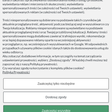
danych także do: opracowywania i udoskonalania nowych usług i produktów,
ZAINSPIRUJ SIĘ!
wyświetlania reklam i mierzenia ich skuteczności, wyświetlania
spersonalizowanych treści (w zależności od Twoich ustawień), wyświetlania
spersonalizowanych reklam (w zależności od Twoich ustawień).
Dane firmy:
Treści niespersonalizowane są dobierane na podstawie takich czynników jak
Spoko Motyw, Małgorzata Nowak-Staszak
aktualnie przeglądana treść, aktywność podczas bieżącej sesji w wyszukiwarce czy
ul. Skowronia 3D/4, 30-650 Kraków
Twoja lokalizacja. Reklamy niespersonalizowane są wyświetlane na podstawie
aktualnie przeglądanej treści oraz Twojej przybliżonej lokalizacji. Reklamy i treści
NIP 7343314687
spersonalizowane mogą dodatkowo zawierać trafniejsze wyniki, rekomendacje
oraz lepiej dopasowane reklamy oparte na wcześniejszej aktywności
telefon: 512821491
w przeglądarce, np. wcześniejszych wyszukiwaniach w Google. W odpowiednich
e-mail:
kontakt@spoko-motyw.pl
przypadkach używamy plików cookie i danych także do dostosowywania usług do
konto do wpłat przelewem:
wieku odbiorcy.
92 1140 2004 0000 3202 7758 0405
Aby zobaczyć dodatkowe informacje, w tym szczegóły na temat zarządzania
ustawieniami prywatności, wybierz „Dostosuj zgody". W każdej chwili możesz też
zapoznać się z naszą
Polityką prywatności
.
Punkt odbioru zamówień:
Czy wyrażasz zgodę na korzystanie z kompletu plików cookies?
Pracownia Spoko Motyw
Polityka Prywatności
ul. Wadowicka 8i (za szlabanem, wejście z tyłu
budynku), 30-415 Kraków
Zaakceptuj tylko niezbędne
Dołącz do nas w mediach społecznościowych!
Dostosuj zgody
Copyrights © 2023 - SPOKO-MOTYW.PL
Zaakceptuj wszystkie