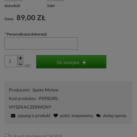
duża ilość
3 dni
89,00 ZŁ
Cena:
*
Personalizacja dekoracji:
Do koszyka
szt.
Producent:
Spoko Motyw
Kod produktu:
PERSGIRL-
MYSZKACZERWONY
zapytaj o produkt
poleć znajomemu
dodaj opinię
Koszt dostawy od 14,90zł