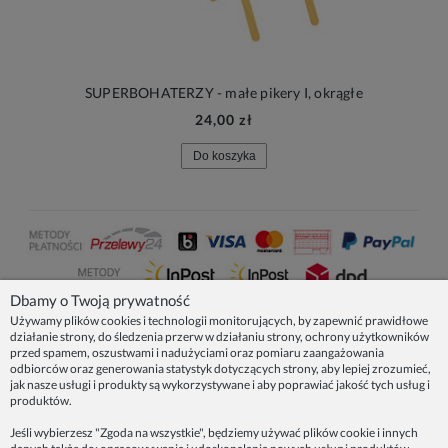
SUPERBOHATERZY - małe pikery I, okrągłe
24,00 zł
Do koszyka
Dbamy o Twoją prywatność
Używamy plików cookies i technologii monitorujących, by zapewnić prawidłowe
działanie strony, do śledzenia przerw w działaniu strony, ochrony użytkowników
NASZE PRODUKTY
przed spamem, oszustwami i nadużyciami oraz pomiaru zaangażowania
odbiorców oraz generowania statystyk dotyczących strony, aby lepiej zrozumieć,
jak nasze usługi i produkty są wykorzystywane i aby poprawiać jakość tych usług i
produktów.
INFORMACJE
Jeśli wybierzesz "Zgoda na wszystkie", będziemy używać plików cookie i innych