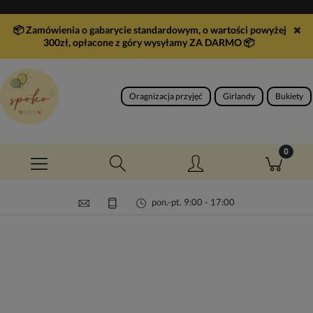
📦 Zamówienia o gabarycie standardowym, o wartości powyżej
300zł, opłacone z góry wysyłamy ZA DARMO
📦
Oragnizacja przyjęć
Girlandy
Bukiety
pon.-pt. 9:00 - 17:00