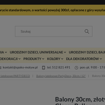
arycie standardowym, o wartości powyżej 300zł, opłacone z góry wy
IA
URODZINY DZIECI, UNIWERSALNE
URODZINY DZIECI, BA
DEKORACJI
PRODUKTY
KOLORY
DLA DEKORATORÓW
kontakt@spoko-motyw.pl
tel. 512 821 491
pon.-pt. 9:00 - 17
y lateksowe PARTYDECO
Balony lateksowe PartyDeco, 30cm / 12"
Balony 30c
Balony 30cm, złot