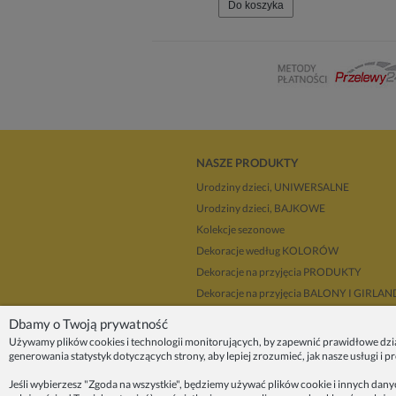
Do koszyka
NASZE PRODUKTY
Urodziny dzieci, UNIWERSALNE
Urodziny dzieci, BAJKOWE
Kolekcje sezonowe
Dekoracje według KOLORÓW
Dekoracje na przyjęcia PRODUKTY
Dekoracje na przyjęcia BALONY I GIRLA
Dla dekoratorów
Dbamy o Twoją prywatność
Upominki i prezenty
Używamy plików cookies i technologii monitorujących, by zapewnić prawidłowe dzi
generowania statystyk dotyczących strony, aby lepiej zrozumieć, jak nasze usługi i 
Dekoracje balonowe KRAKÓW
Zleć organizację przyjęcia
Jeśli wybierzesz "Zgoda na wszystkie", będziemy używać plików cookie i innych dan