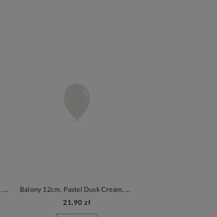
Balony 12cm, czarny, Pastel Black, 6szt.| PartyDeco Strong Balloons
Balony 12cm, Pastel Dusk Cream, 50szt. | Sempertex Pastel Dusk
21,90 zł
21,90 zł