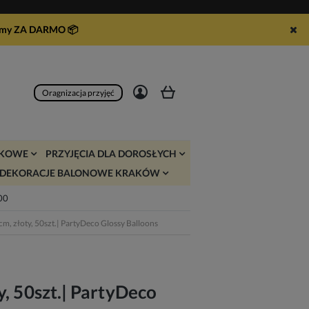
syłamy ZA DARMO
📦
Zarejestruj się
Zaloguj się
Oragnizacja przyjęć
JKOWE
PRZYJĘCIA DLA DOROSŁYCH
DEKORACJE BALONOWE KRAKÓW
:00
m, złoty, 50szt.| PartyDeco Glossy Balloons
y, 50szt.| PartyDeco