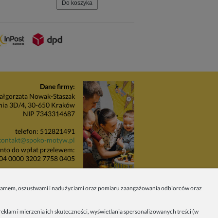
Do koszyka
Do koszyka
Dane firmy:
łgorzata Nowak-Staszak
nia 3D/4, 30-650 Kraków
NIP 7343314687
telefon: 512821491
kontakt@spoko-motyw.pl
nto do wpłat przelewem:
04 0000 3202 7758 0405
unkt odbioru zamówień:
Pracownia Spoko Motyw
 spamem, oszustwami i nadużyciami oraz pomiaru zaangażowania odbiorców oraz
 (za szlabanem, wejście z
budynku), 30-415 Kraków
eklam i mierzenia ich skuteczności, wyświetlania spersonalizowanych treści (w