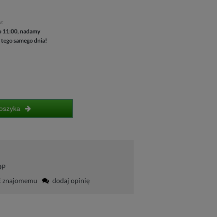
w:
 11:00, nadamy
 tego samego dnia!
oszyka
OP
ć znajomemu
dodaj opinię