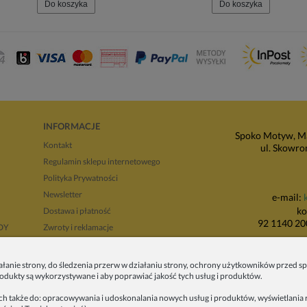
Do koszyka
Do koszyka
INFORMACJE
Spoko Motyw, Ma
Kontakt
ul. Skowro
Regulamin sklepu internetowego
Polityka Prywatności
Newsletter
e-mail:
ko
Dostawa i płatność
92 1140 20
NDY
Zwroty i reklamacje
Regulamin opinii
P
Regulaminy promocji
ałanie strony, do śledzenia przerw w działaniu strony, ochrony użytkowników przed
produkty są wykorzystywane i aby poprawiać jakość tych usług i produktów.
ul. Wadowicka 8i
tyłu 
ych także do: opracowywania i udoskonalania nowych usług i produktów, wyświetlania r