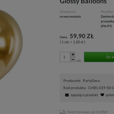
Glossy Balloons
Dostępność:
Wysyłka 
na wyczerpaniu
Zamów do
przesyłkę
(PN-PT)
59,90 ZŁ
Cena:
( 1
szt.
=
1,20 zł
)
Do k
szt.
Producent:
PartyDeco
Kod produktu:
CHB1-019-50-
zapytaj o produkt
pole
Koszt dostawy od 14,90zł