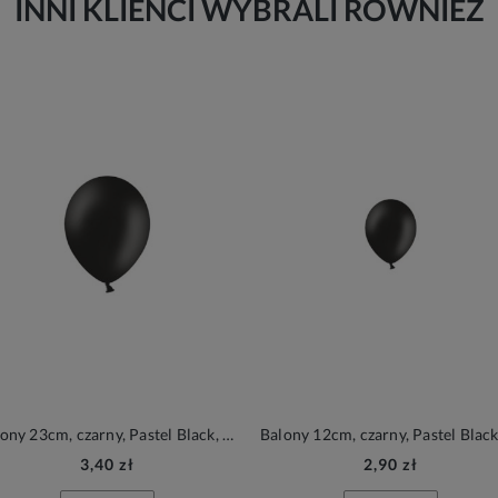
INNI KLIENCI WYBRALI RÓWNIEŻ
Balony 23cm, czarny, Pastel Black, 6szt.| PartyDeco Strong Balloons
3,40 zł
2,90 zł