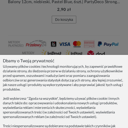
Balony 12cm, niebieski, Pastel Blue, 6szt.| PartyDeco Strong Balloons
2,90 zł
Do koszyka
Dbamy o Twoją prywatność
Używamy plików cookies i technologii monitorujących, by zapewnić prawidłowe
działanie strony, do śledzenia przerw w działaniu strony, ochrony użytkowników
NASZE PRODUKTY
przed spamem, oszustwami i nadużyciami oraz pomiaru zaangażowania
odbiorców oraz generowania statystyk dotyczących strony, aby lepiej zrozumieć,
jak nasze usługi i produkty są wykorzystywane i aby poprawiać jakość tych usług i
produktów.
INFORMACJE
Jeśli wybierzesz "Zgoda na wszystkie", będziemy używać plików cookie i innych
danych także do: opracowywania i udoskonalania nowych usług i produktów,
ZAINSPIRUJ SIĘ!
wyświetlania reklam i mierzenia ich skuteczności, wyświetlania
spersonalizowanych treści (w zależności od Twoich ustawień), wyświetlania
spersonalizowanych reklam (w zależności od Twoich ustawień).
Dane firmy:
Treści niespersonalizowane są dobierane na podstawie takich czynników jak