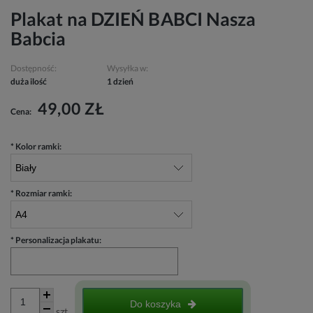
Plakat na DZIEŃ BABCI Nasza
Babcia
Dostępność:
Wysyłka w:
duża ilość
1 dzień
49,00 ZŁ
Cena:
*
Kolor ramki:
*
Rozmiar ramki:
*
Personalizacja plakatu:
Do koszyka
szt.