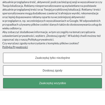
Spoko Motyw, Małgorzata Nowak-Staszak
aktualnie przeglądana treść, aktywność podczas bieżącej sesji w wyszukiwarce czy
ul. Skowronia 3D/4, 30-650 Kraków
Twoja lokalizacja. Reklamy niespersonalizowane są wyświetlane na podstawie
aktualnie przeglądanej treści oraz Twojej przybliżonej lokalizacji. Reklamy i treści
NIP 7343314687
spersonalizowane mogą dodatkowo zawierać trafniejsze wyniki, rekomendacje
oraz lepiej dopasowane reklamy oparte na wcześniejszej aktywności
telefon: 512821491
w przeglądarce, np. wcześniejszych wyszukiwaniach w Google. W odpowiednich
e-mail:
kontakt@spoko-motyw.pl
przypadkach używamy plików cookie i danych także do dostosowywania usług do
konto do wpłat przelewem:
wieku odbiorcy.
92 1140 2004 0000 3202 7758 0405
Aby zobaczyć dodatkowe informacje, w tym szczegóły na temat zarządzania
ustawieniami prywatności, wybierz „Dostosuj zgody". W każdej chwili możesz też
zapoznać się z naszą
Polityką prywatności
.
Punkt odbioru zamówień:
Czy wyrażasz zgodę na korzystanie z kompletu plików cookies?
Pracownia Spoko Motyw
Polityka Prywatności
ul. Wadowicka 8i (za szlabanem, wejście z tyłu
budynku), 30-415 Kraków
Zaakceptuj tylko niezbędne
Dołącz do nas w mediach społecznościowych!
Dostosuj zgody
Copyrights © 2023 - SPOKO-MOTYW.PL
Zaakceptuj wszystkie
Pokaż pełną wersję strony
, powered by
.
Sklep internetowy Shoplo.pl
Shoper