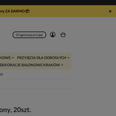
syłamy ZA DARMO
📦
Zarejestruj się
Zaloguj się
Oragnizacja przyjęć
JKOWE
PRZYJĘCIA DLA DOROSŁYCH
DEKORACJE BALONOWE KRAKÓW
:00
ony, 20szt.