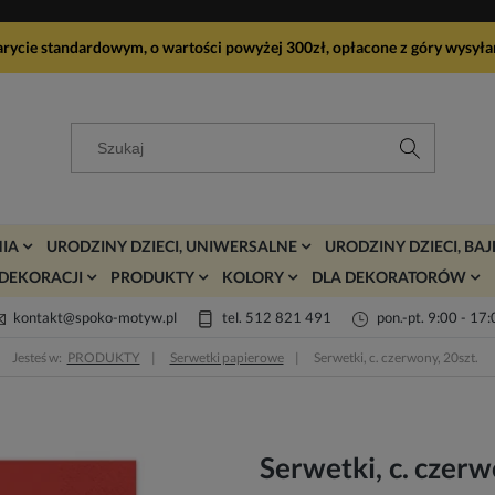
arycie standardowym, o wartości powyżej 300zł, opłacone z góry wy
IA
URODZINY DZIECI, UNIWERSALNE
URODZINY DZIECI, BA
DEKORACJI
PRODUKTY
KOLORY
DLA DEKORATORÓW
kontakt@spoko-motyw.pl
tel. 512 821 491
pon.-pt. 9:00 - 17
Jesteś w:
PRODUKTY
Serwetki papierowe
Serwetki, c. czerwony, 20szt.
Serwetki, c. czerw