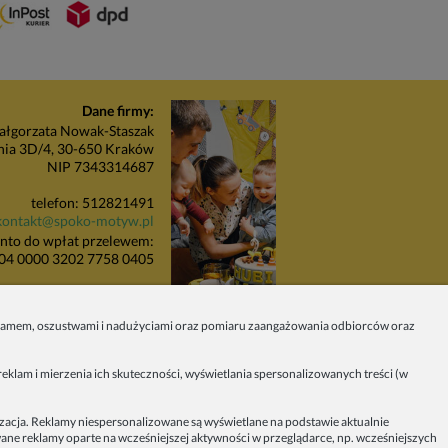
Dane firmy:
łgorzata Nowak-Staszak
nia 3D/4, 30-650 Kraków
NIP 7343314687
telefon: 512821491
kontakt@spoko-motyw.pl
nto do wpłat przelewem:
04 0000 3202 7758 0405
unkt odbioru zamówień:
Pracownia Spoko Motyw
 spamem, oszustwami i nadużyciami oraz pomiaru zaangażowania odbiorców oraz
 (za szlabanem, wejście z
budynku), 30-415 Kraków
eklam i mierzenia ich skuteczności, wyświetlania spersonalizowanych treści (w
Dołącz do nas w mediach
społecznościowych!
izacja. Reklamy niespersonalizowane są wyświetlane na podstawie aktualnie
owane reklamy oparte na wcześniejszej aktywności w przeglądarce, np. wcześniejszych