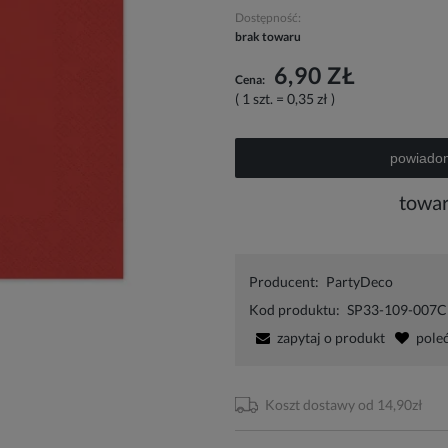
Dostępność:
brak towaru
6,90 ZŁ
Cena:
( 1
szt.
=
0,35 zł
)
powiadom
towar
Producent:
PartyDeco
Kod produktu:
SP33-109-007C
zapytaj o produkt
pole
Koszt dostawy od 14,90zł