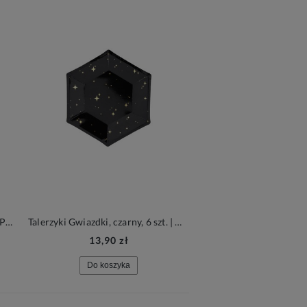
Balony 30cm, mglisty j. niebieski, Pastel Light Misty Blue, 100szt.| PartyDeco Strong Balloons
Talerzyki Gwiazdki, czarny, 6 szt. | HALLOWEEN | SYLWESTER
Kubeczki, żółty,
13,90 zł
5,90 zł
Do koszyka
Do koszyka