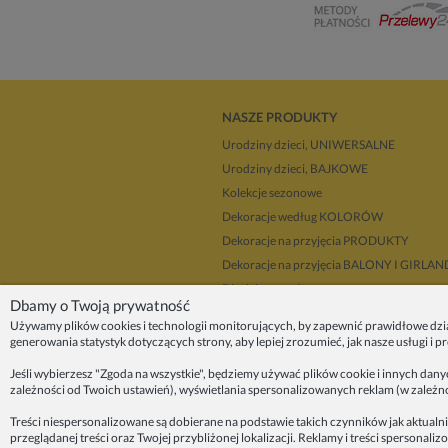
NASZE PRODUKTY
Urodziny dzieci, UNIWERSALNE
Urodziny dzieci, BAJKOWE
Kolekcje sezonowe
Dekoracje według KOLORÓW
Dekoracje na przyjęcia PRODUKTY
Dekoracje na przyjęcia BALONY I GIRLA
Dla dekoratorów
Dbamy o Twoją prywatność
Upominki i prezenty
Używamy plików cookies i technologii monitorujących, by zapewnić prawidłowe dzi
Dekoracje balonowe KRAKÓW
generowania statystyk dotyczących strony, aby lepiej zrozumieć, jak nasze usługi i 
Zleć organizację przyjęcia
Jeśli wybierzesz "Zgoda na wszystkie", będziemy używać plików cookie i innych dan
zależności od Twoich ustawień), wyświetlania spersonalizowanych reklam (w zależn
ZAINSPIRUJ SIĘ!
Treści niespersonalizowane są dobierane na podstawie takich czynników jak aktualni
przeglądanej treści oraz Twojej przybliżonej lokalizacji. Reklamy i treści sperson
O nas