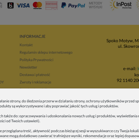
INFORMACJE
Spoko Motyw, Ma
Kontakt
ul. Skowro
Regulamin sklepu internetowego
Polityka Prywatności
Newsletter
e-mail:
ko
Dostawa i płatność
92 1140 20
NDY
Zwroty i reklamacje
Regulamin opinii
P
Regulaminy promocji
ałanie strony, do śledzenia przerw w działaniu strony, ochrony użytkowników przed
ul. Wadowicka 8i
produkty są wykorzystywane i aby poprawiać jakość tych usług i produktów.
tyłu 
ych także do: opracowywania i udoskonalania nowych usług i produktów, wyświetlania r
ości od Twoich ustawień).
e przeglądana treść, aktywność podczas bieżącej sesji w wyszukiwarce czy Twoja lokal
alizowane mogą dodatkowo zawierać trafniejsze wyniki, rekomendacje oraz lepiej dopas