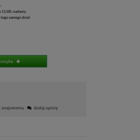
w:
 11:00, nadamy
 tego samego dnia!
oszyka
ć znajomemu
dodaj opinię