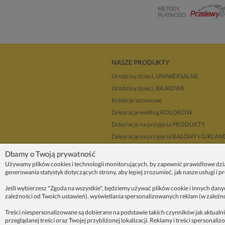
NASZE PRODUKTY
Urodziny dzieci, UNIWERSALNE
Urodziny dzieci, BAJKOWE
Kolekcje sezonowe
Dekoracje według KOLORÓW
Dekoracje na przyjęcia PRODUKTY
Dekoracje na przyjęcia BALONY I GIRLA
Dla dekoratorów
Dbamy o Twoją prywatność
Upominki i prezenty
Używamy plików cookies i technologii monitorujących, by zapewnić prawidłowe dzi
generowania statystyk dotyczących strony, aby lepiej zrozumieć, jak nasze usługi i 
Dekoracje balonowe KRAKÓW
Zleć organizację przyjęcia
Jeśli wybierzesz "Zgoda na wszystkie", będziemy używać plików cookie i innych dan
zależności od Twoich ustawień), wyświetlania spersonalizowanych reklam (w zależn
ZAINSPIRUJ SIĘ!
Treści niespersonalizowane są dobierane na podstawie takich czynników jak aktualni
przeglądanej treści oraz Twojej przybliżonej lokalizacji. Reklamy i treści sperson