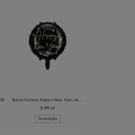
ARI
Balon foliowy Happy New Year, okrągły, czarny | SYLWESTER
5,90 zł
9,90 zł
Do koszyka
Do koszyka