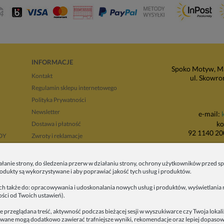
INFORMACJE
Spoko Motyw, Ma
Kontakt
ul. Skowro
Regulamin sklepu internetowego
Polityka Prywatności
Newsletter
e-mail:
ko
Dostawa i płatność
92 1140 20
NDY
Zwroty i reklamacje
Regulamin opinii
P
Regulaminy promocji
ałanie strony, do śledzenia przerw w działaniu strony, ochrony użytkowników przed
produkty są wykorzystywane i aby poprawiać jakość tych usług i produktów.
ul. Wadowicka 8i
tyłu 
ych także do: opracowywania i udoskonalania nowych usług i produktów, wyświetlania r
ości od Twoich ustawień).
e przeglądana treść, aktywność podczas bieżącej sesji w wyszukiwarce czy Twoja lokal
alizowane mogą dodatkowo zawierać trafniejsze wyniki, rekomendacje oraz lepiej dopas