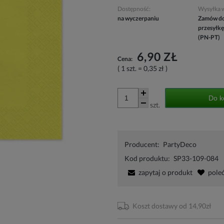
Dostępność:
Wysyłka 
na wyczerpaniu
Zamów do
przesyłkę
(PN-PT)
6,90 ZŁ
Cena:
( 1
szt.
=
0,35 zł
)
Do k
szt.
Producent:
PartyDeco
Kod produktu:
SP33-109-084
zapytaj o produkt
pole
Koszt dostawy od 14,90zł