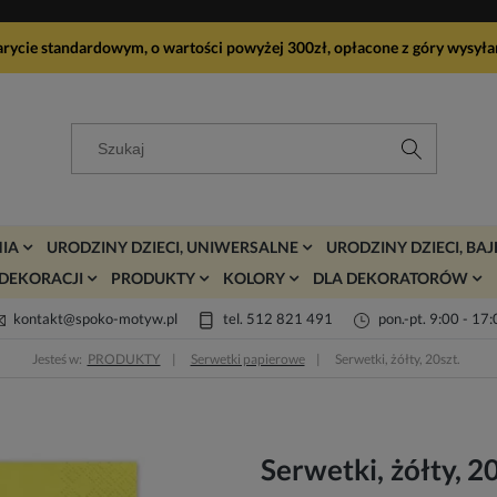
arycie standardowym, o wartości powyżej 300zł, opłacone z góry wy
IA
URODZINY DZIECI, UNIWERSALNE
URODZINY DZIECI, BA
DEKORACJI
PRODUKTY
KOLORY
DLA DEKORATORÓW
kontakt@spoko-motyw.pl
tel. 512 821 491
pon.-pt. 9:00 - 17
Jesteś w:
PRODUKTY
Serwetki papierowe
Serwetki, żółty, 20szt.
Serwetki, żółty, 20