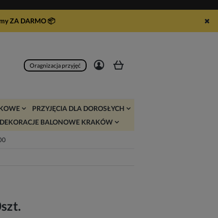
syłamy ZA DARMO
📦
Zarejestruj się
Zaloguj się
Oragnizacja przyjęć
JKOWE
PRZYJĘCIA DLA DOROSŁYCH
DEKORACJE BALONOWE KRAKÓW
:00
szt.