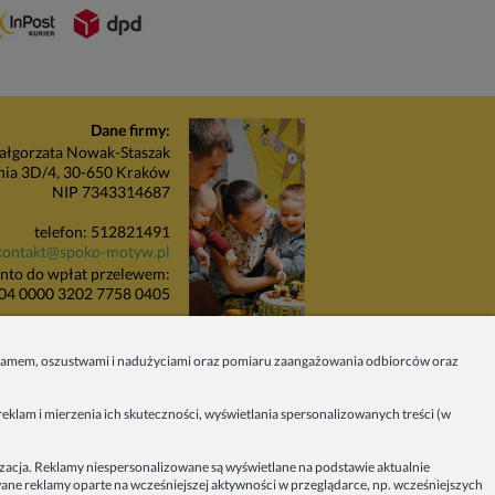
Dane firmy:
łgorzata Nowak-Staszak
nia 3D/4, 30-650 Kraków
NIP 7343314687
telefon: 512821491
kontakt@spoko-motyw.pl
nto do wpłat przelewem:
04 0000 3202 7758 0405
unkt odbioru zamówień:
Pracownia Spoko Motyw
 spamem, oszustwami i nadużyciami oraz pomiaru zaangażowania odbiorców oraz
 (za szlabanem, wejście z
budynku), 30-415 Kraków
eklam i mierzenia ich skuteczności, wyświetlania spersonalizowanych treści (w
Dołącz do nas w mediach
społecznościowych!
izacja. Reklamy niespersonalizowane są wyświetlane na podstawie aktualnie
owane reklamy oparte na wcześniejszej aktywności w przeglądarce, np. wcześniejszych