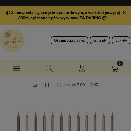
📦 Zamówienia o gabarycie standardowym, o wartości powyżej
300zł, opłacone z góry wysyłamy ZA DARMO
📦
Oragnizacja przyjęć
Girlandy
Bukiety
pon.-pt. 9:00 - 17:00