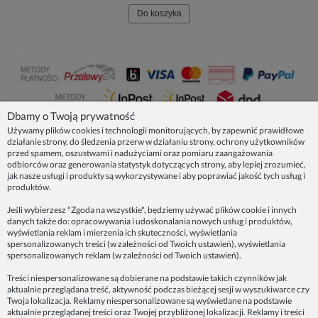
Do koszyka
Dbamy o Twoją prywatność
Używamy plików cookies i technologii monitorujących, by zapewnić prawidłowe
działanie strony, do śledzenia przerw w działaniu strony, ochrony użytkowników
NASZE PRODUKTY
przed spamem, oszustwami i nadużyciami oraz pomiaru zaangażowania
odbiorców oraz generowania statystyk dotyczących strony, aby lepiej zrozumieć,
jak nasze usługi i produkty są wykorzystywane i aby poprawiać jakość tych usług i
produktów.
INFORMACJE
Jeśli wybierzesz "Zgoda na wszystkie", będziemy używać plików cookie i innych
danych także do: opracowywania i udoskonalania nowych usług i produktów,
ZAINSPIRUJ SIĘ!
wyświetlania reklam i mierzenia ich skuteczności, wyświetlania
spersonalizowanych treści (w zależności od Twoich ustawień), wyświetlania
spersonalizowanych reklam (w zależności od Twoich ustawień).
Dane firmy:
Treści niespersonalizowane są dobierane na podstawie takich czynników jak
Spoko Motyw, Małgorzata Nowak-Staszak
aktualnie przeglądana treść, aktywność podczas bieżącej sesji w wyszukiwarce czy
ul. Skowronia 3D/4, 30-650 Kraków
Twoja lokalizacja. Reklamy niespersonalizowane są wyświetlane na podstawie
aktualnie przeglądanej treści oraz Twojej przybliżonej lokalizacji. Reklamy i treści
NIP 7343314687