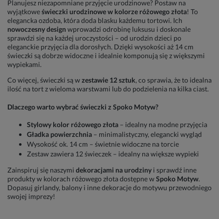
Planujesz niezapomniane przyjęcie urodzinowe? Postaw na
wyjątkowe
świeczki urodzinowe w kolorze różowego złota
! To
elegancka ozdoba, która doda blasku każdemu tortowi. Ich
nowoczesny design
wprowadzi odrobinę luksusu i doskonale
sprawdzi się na każdej uroczystości – od urodzin dzieci po
eleganckie przyjęcia dla dorosłych. Dzięki wysokości aż 14 cm
świeczki są dobrze widoczne i idealnie komponują się z większymi
wypiekami.
Co więcej, świeczki są w
zestawie 12 sztuk
, co sprawia, że to idealna
ilość na tort z wieloma warstwami lub do podzielenia na kilka ciast.
Dlaczego warto wybrać świeczki z
Spoko Motyw
?
Stylowy kolor różowego złota
– idealny na modne przyjęcia
Gładka powierzchnia
– minimalistyczny, elegancki wygląd
Wysokość ok. 14 cm – świetnie widoczne na torcie
Zestaw zawiera 12 świeczek – idealny na większe wypieki
Zainspiruj się naszymi
dekoracjami na urodziny
i sprawdź inne
produkty w kolorach różowego złota dostępne w
Spoko Motyw
.
Dopasuj girlandy, balony i inne dekoracje do motywu przewodniego
swojej imprezy!