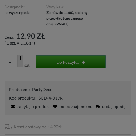
Dostępność:
Wysyłka w:
na wyczerpaniu
Zamów do 11:00, nadamy
przesyłkę tego samego
dnia! (PN-PT)
12,90 ZŁ
Cena:
( 1
szt.
=
1,08 zł
)
Do koszyka
szt.
Producent:
PartyDeco
Kod produktu:
SCD-4-019R
zapytaj o produkt
poleć znajomemu
dodaj opinię
Koszt dostawy od 14,90zł